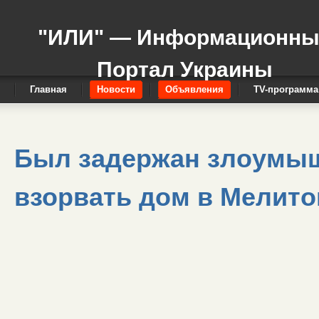
"ИЛИ" — Информационн
Портал Украины
Главная
Новости
Объявления
TV-программа
Был задержан злоумыш
взорвать дом в Мелит