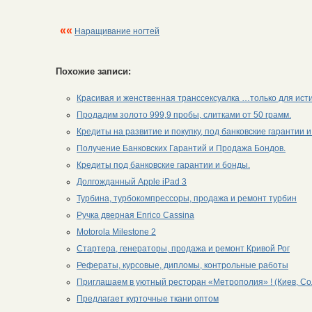
««
Наращивание ногтей
Похожие записи:
Красивая и женственная транссексуалка …только для ист
Продадим золото 999,9 пробы, слитками от 50 грамм.
Кредиты на развитие и покупку, под банковские гарантии и
Получение Банковских Гарантий и Продажа Бондов.
Кредиты под банковские гарантии и бонды.
Долгожданный Apple iPad 3
Турбина, турбокомпрессоры, продажа и ремонт турбин
Ручка дверная Enrico Cassina
Motorola Milestone 2
Стартера, генераторы, продажа и ремонт Кривой Рог
Рефераты, курсовые, дипломы, контрольные работы
Приглашаем в уютный ресторан «Метрополия» ! (Киев, Со
Предлагает курточные ткани оптом