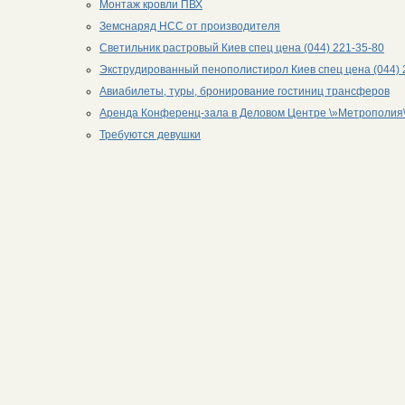
Монтаж кровли ПВХ
Земснаряд НСС от производителя
Светильник растровый Киев спец цена (044) 221-35-80
Экструдированный пенополистирол Киев спец цена (044) 
Авиабилеты, туры, бронирование гостиниц трансферов
Аренда Конференц-зала в Деловом Центре \»Метрополия\
Требуются девушки