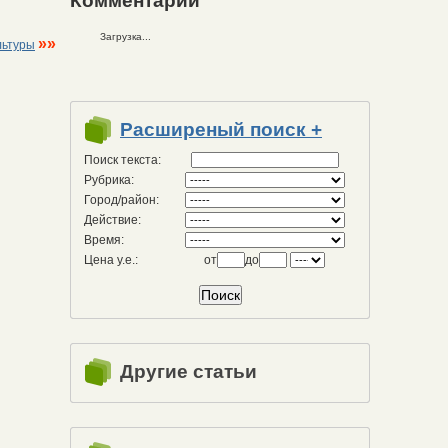
Комментарии
Загрузка...
»»
льтуры
Расширеный поиск +
Поиск текста:
Рубрика:
Город/район:
Действие:
Время:
Цена у.е.:
от
до
Другие статьи