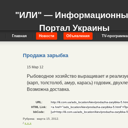
"ИЛИ" — Информационн
Портал Украины
Главная
Новости
Объявления
TV-программа
Продажа зарыбка
15 Мар 12
Рыбоводное хозяйство выращивает и реализу
(карп, толстолоб, амур, карась) годовик, двух
Возможна доставка.
URL:
HTML Link:
bbCode:
Рубрика: марта 15, 2012.
/
» » »