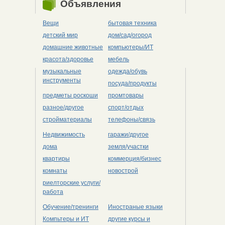
Объявления
Вещи
бытовая техника
детский мир
дом/сад/огород
домашние животные
компьютеры/ИТ
красота/здоровье
мебель
музыкальные
одежда/обувь
инструменты
посуда/продукты
предметы роскоши
промтовары
разное/другое
спорт/отдых
стройматериалы
телефоны/связь
Недвижимость
гаражи/другое
дома
земля/участки
квартиры
коммерция/бизнес
комнаты
новострой
риелторские услуги/
работа
Обучение/тренинги
Иностраные языки
Компьтеры и ИТ
другие курсы и