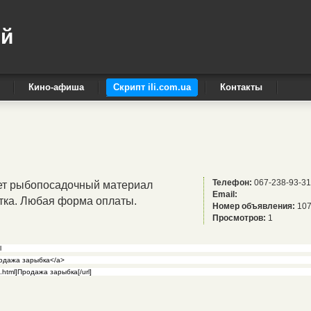
ый
Кино-афиша
Скрипт ili.com.ua
Контакты
Телефон:
067-238-93-31
ет рыбопосадочный материал
Email:
летка. Любая форма оплаты.
Номер объявления:
107
Просмотров:
1