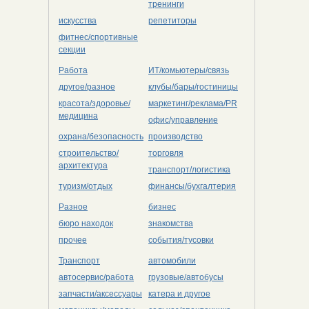
тренинги
искусства
репетиторы
фитнес/спортивные
секции
Работа
ИТ/комьютеры/связь
другое/разное
клубы/бары/гостиницы
красота/здоровье/
маркетинг/реклама/PR
медицина
офис/управление
охрана/безопасность
производство
строительство/
торговля
архитектура
транспорт/логистика
туризм/отдых
финансы/бухгалтерия
Разное
бизнес
бюро находок
знакомства
прочее
события/тусовки
Транспорт
автомобили
автосервис/работа
грузовые/автобусы
запчасти/аксессуары
катера и другое