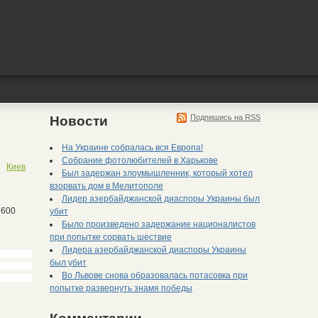
Подпишись на RSS
Новости
На Украине собралась вся Европа!
Собрание фотолюбителей в Харькове
Киев
Был задержан злоумышленник, который хотел
взорвать дом в Мелитополе
Лидер азербайджанской диаспоры Украины был
убит
600
Было произведено задержание националистов
при попытке сорвать шествие
Лидера азербайджанской диаспоры Украины
был убит
Во Львове снова образовалась потасовка при
попытке развернуть знамя победы