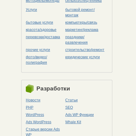
мотоциклы/мопеды
сельхоз/cпецтехника
Услуги
бытовой ремонт/
монтаж
бытовые услуги
компьютеры/cвязь
красота/здоровье
маркетинг/реклама
перевозки/доставка
праздники/
развлечения
прочие услуги
строительство/ремонт
фото/видео/
юридические услуги
полиграфия
Разработки
Новости
Статьи
PHP
SEO
WordPress
Ads WP Функции
Ads WordPress
Whale Kit
Старые версии Ads
WP