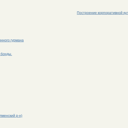
Построение корпоративной ку
инного гурмана
 бонды.
лменский р-н)