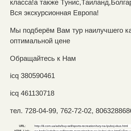
класса!а также Тунис,Таиланд,Болга
Вся экскурсионная Европа!
Мы подберём Вам тур наилучшего ка
оптимальной цене
Обращайтесь к Нам
icq 380590461
icq 461130718
тел. 728-04-99, 762-72-02, 806328868
URL:
HTML Link: