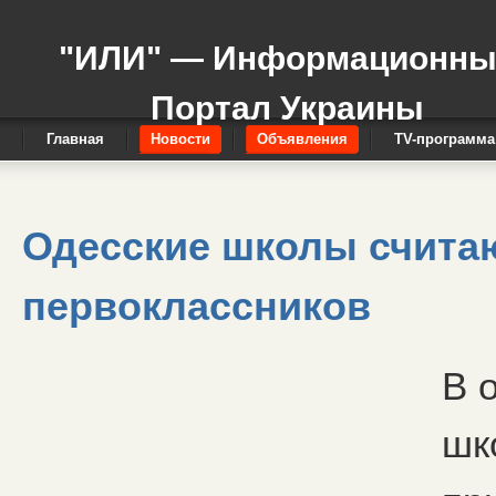
"ИЛИ" — Информационн
Портал Украины
Главная
Новости
Объявления
TV-программа
Одесские школы счита
первоклассников
В 
шк