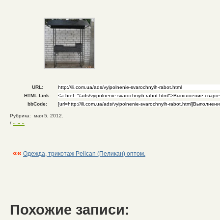
URL:
HTML Link:
bbCode:
Рубрика: мая 5, 2012.
/
» » »
««
Одежда, трикотаж Pelican (Пеликан) оптом.
Похожие записи: