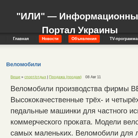
"ИЛИ" — Информационн
Портал Украины
Главная
Новости
Объявления
TV-программа
Веломобили
Вещи
»
спорт/отдых
|
Продажа (продам)
08 Авг 11
Веломобили производства фирмы BE
Высококачественные трёх- и четырё
педальные машинки для частного ис
коммерческого проката. Модели вел
самых маленьких. Веломобили для 