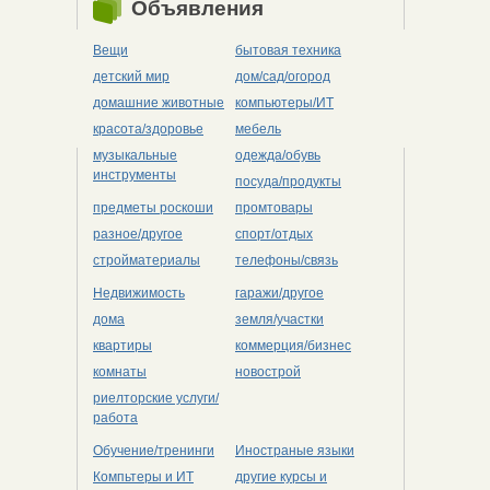
Объявления
Вещи
бытовая техника
детский мир
дом/сад/огород
домашние животные
компьютеры/ИТ
красота/здоровье
мебель
музыкальные
одежда/обувь
инструменты
посуда/продукты
предметы роскоши
промтовары
разное/другое
спорт/отдых
стройматериалы
телефоны/связь
Недвижимость
гаражи/другое
дома
земля/участки
квартиры
коммерция/бизнес
комнаты
новострой
риелторские услуги/
работа
Обучение/тренинги
Иностраные языки
Компьтеры и ИТ
другие курсы и