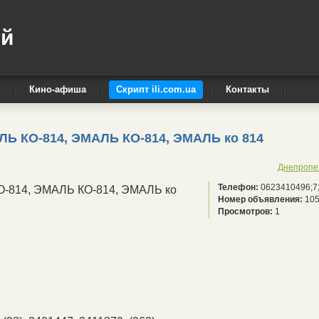
ый
Кино-афиша
Скрипт ili.com.ua
Контакты
АЛЬ КО-814, ЭМАЛЬ КО-814, ЭМАЛЬ ко 814
Днепропе
Телефон:
0623410496;7
КО-814, ЭМАЛЬ КО-814, ЭМАЛЬ ко
Номер объявления:
105
Просмотров:
1