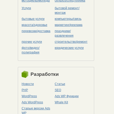
мотоциклы/мопеды
сельхоз/cпецтехника
Услуги
бытовой ремонт/
монтаж
бытовые услуги
компьютеры/cвязь
красота/здоровье
маркетинг/реклама
перевозки/доставка
праздники/
развлечения
прочие услуги
строительство/ремонт
фото/видео/
юридические услуги
полиграфия
Разработки
Новости
Статьи
PHP
SEO
WordPress
Ads WP Функции
Ads WordPress
Whale Kit
Старые версии Ads
WP