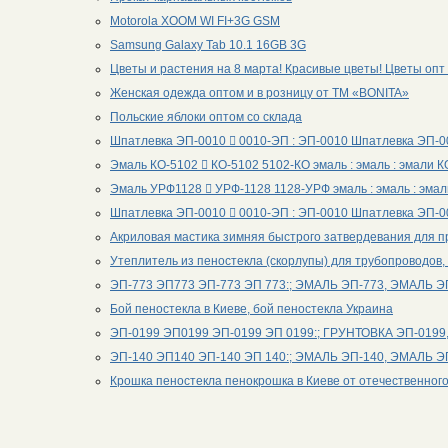
Motorola XOOM WI FI+3G GSM
Samsung Galaxy Tab 10.1 16GB 3G
Цветы и растения на 8 марта! Красивые цветы! Цветы опт 
Женская одежда оптом и в розницу от ТМ «BONITA»
Польские яблоки оптом со склада
Шпатлевка ЭП-0010  0010-ЭП : ЭП-0010 Шпатлевка ЭП-
Эмаль КО-5102  КО-5102 5102-КО эмаль : эмаль : эмали 
Эмаль УРФ1128  УРФ-1128 1128-УРФ эмаль : эмаль : эма
Шпатлевка ЭП-0010  0010-ЭП : ЭП-0010 Шпатлевка ЭП-
Акриловая мастика зимняя быстрого затвердевания для п
Утеплитель из пеностекла (скорлупы) для трубопроводов,
ЭП-773 ЭП773 ЭП-773 ЭП 773:; ЭМАЛЬ ЭП-773, ЭМАЛЬ Э
Бой пеностекла в Киеве, бой пеностекла Украина
ЭП-0199 ЭП0199 ЭП-0199 ЭП 0199:; ГРУНТОВКА ЭП-0199
ЭП-140 ЭП140 ЭП-140 ЭП 140:; ЭМАЛЬ ЭП-140, ЭМАЛЬ Э
Крошка пеностекла пенокрошка в Киеве от отечественног