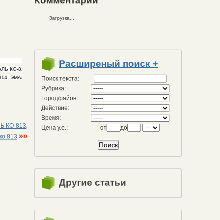
Комментарии
Загрузка...
Расширеный поиск +
Поиск текста:
Рубрика:
Город/район:
Действие:
Время:
Ь КО-813,
Цена у.е.:
от
до
»»
ко 813
Другие статьи