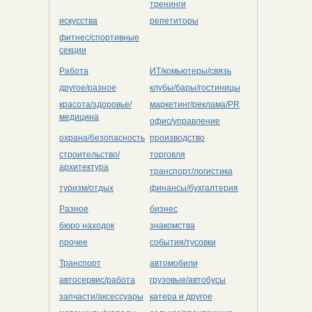
тренинги
искусства
репетиторы
фитнес/спортивные
секции
Работа
ИТ/комьютеры/связь
другое/разное
клубы/бары/гостиницы
красота/здоровье/
маркетинг/реклама/PR
медицина
офис/управление
охрана/безопасность
производство
строительство/
торговля
архитектура
транспорт/логистика
туризм/отдых
финансы/бухгалтерия
Разное
бизнес
бюро находок
знакомства
прочее
события/тусовки
Транспорт
автомобили
автосервис/работа
грузовые/автобусы
запчасти/аксессуары
катера и другое