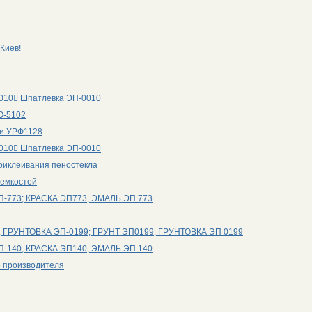
Киев!
0010 Шпатлевка ЭП-0010
КО-5102
ли УРФ1128
0010 Шпатлевка ЭП-0010
риклеивания пеностекла
 емкостей
П-773; КРАСКА ЭП773, ЭМАЛЬ ЭП 773
, ГРУНТОВКА ЭП-0199; ГРУНТ ЭП0199, ГРУНТОВКА ЭП 0199
П-140; КРАСКА ЭП140, ЭМАЛЬ ЭП 140
о производителя