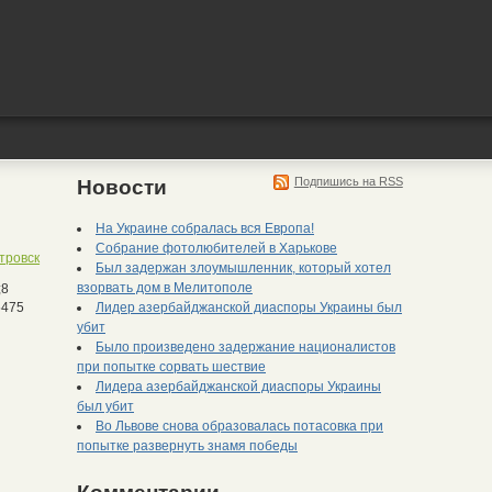
Подпишись на RSS
Новости
На Украине собралась вся Европа!
Собрание фотолюбителей в Харькове
тровск
Был задержан злоумышленник, который хотел
взорвать дом в Мелитополе
;8
Лидер азербайджанской диаспоры Украины был
475
убит
Было произведено задержание националистов
при попытке сорвать шествие
Лидера азербайджанской диаспоры Украины
был убит
Во Львове снова образовалась потасовка при
попытке развернуть знамя победы