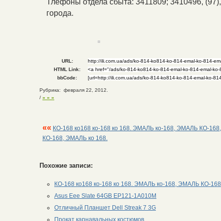
Тлефоны отдела сбыта: 3411809; 3410496, (97), 
города.
URL:
HTML Link:
bbCode:
Рубрика: февраля 22, 2012.
/
» » »
««
КО-168 ко168 ко-168 ко 168. ЭМАЛЬ ко-168, ЭМАЛЬ КО-16
КО-168, ЭМАЛЬ ко 168.
Похожие записи:
КО-168 ко168 ко-168 ко 168. ЭМАЛЬ ко-168, ЭМАЛЬ КО-16
Asus Eee Slate 64GB EP121-1A010M
Отличный Планшет Dell Streak 7 3G
Прокат карнавальных костюмов