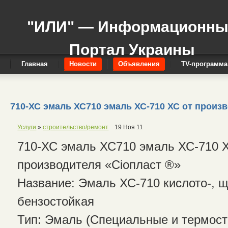
"ИЛИ" — Информационн
Портал Украины
Главная
Новости
Объявления
TV-программа
710-ХС эмаль ХС710 эмаль ХС-710 ХС от произ
Услуги
»
строительство/ремонт
19 Ноя 11
710-ХС эмаль ХС710 эмаль ХС-710 
производителя «Сіопласт ®»
Название: Эмаль ХС-710 кислото-, щ
бензостойкая
Тип: Эмаль (Специальные и термос