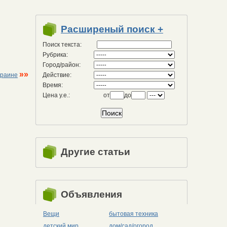
Расширеный поиск +
Поиск текста:
Рубрика:
Город/район:
»»
Действие:
краине
Время:
Цена у.е.:
от
до
Другие статьи
Объявления
Вещи
бытовая техника
детский мир
дом/сад/огород