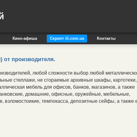
й
Кино-афиша
Скрипт ili.com.ua
Контакты
 от производителя.
оизводителей, любой сложности выбор любой металлическ
ьные стеллажи, не сгораемые архивные шкафы, картотеки,
ллическая мебель для офисов, банков, магазинов, а также
анковские, домашние, офисные, оружейные, мебельные,
е, взломостоикие, темпокасса, депозитные сейфы, а также 