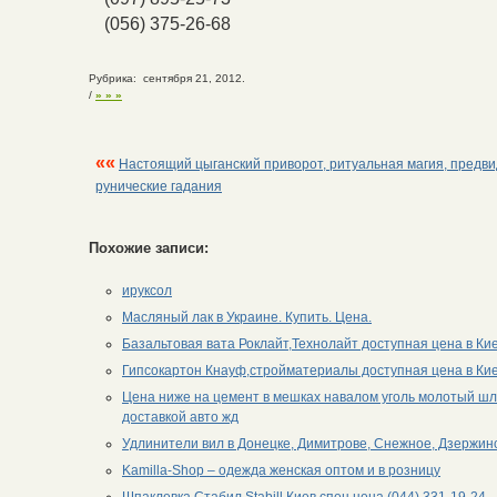
(056) 375-26-68
Рубрика: сентября 21, 2012.
/
» » »
««
Настоящий цыганский приворот, ритуальная магия, предви
рунические гадания
Похожие записи:
ируксол
Масляный лак в Украине. Купить. Цена.
Базальтовая вата Роклайт,Технолайт доступная цена в Кие
Гипсокартон Кнауф,стройматериалы доступная цена в Кие
Цена ниже на цемент в мешках навалом уголь молотый шла
доставкой авто жд
Удлинители вил в Донецке, Димитрове, Снежное, Дзержин
Kamilla-Shop – одежда женская оптом и в розницу