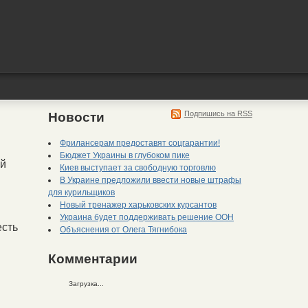
Подпишись на RSS
Новости
Фрилансерам предоставят соцгарантии!
Бюджет Украины в глубоком пике
ой
Киев выступает за свободную торговлю
В Украине предложили ввести новые штрафы
для курильщиков
Новый тренажер харьковских курсантов
Украина будет поддерживать решение ООН
есть
Объяснения от Олега Тягнибока
Комментарии
Загрузка...