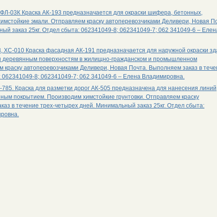
, ФЛ-03К Краска АК-193 предназначается для окраски шифера, бетонных,
имстойкие эмали. Отправляем краску автоперевозчиками Деливери, Новая По
ый заказ 25кг. Отдел сбыта: 062341049-8; 062341049-7; 062 341049-6 – Елен
8, ХС-010 Краска фасадная АК-191 предназначается для наружной окраски з
 и деревянным поверхностям в жилищно-гражданском и промышленном
м краску автоперевозчиками Деливери, Новая Почта. Выполняем заказ в теч
: 062341049-8; 062341049-7; 062 341049-6 – Елена Владимировна.
В-785. Краска для разметки дорог АК-505 предназначена для нанесения линий
ным покрытием. Производим химстойкие грунтовки. Отправляем краску
аз в течение трех-четырех дней. Минимальный заказ 25кг. Отдел сбыта:
ировна.