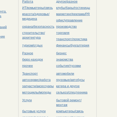
Работа
другое/разное
ИТ/комьютеры/связь
клубы/бары/гостиницы
чта.
красота/здоровье/
маркетинг/реклама/PR
а
медицина
офис/управление
охрана/безопасность
производство
даний
строительство/
торговля
ение
архитектура
транспорт/логистика
туризм/отдых
финансы/бухгалтерия
Разное
бизнес
бюро находок
знакомства
прочее
события/тусовки
Транспорт
автомобили
автосервис/работа
грузовые/автобусы
запчасти/аксессуары
катера и другое
мотоциклы/мопеды
сельхоз/cпецтехника
Услуги
бытовой ремонт/
монтаж
бытовые услуги
компьютеры/cвязь