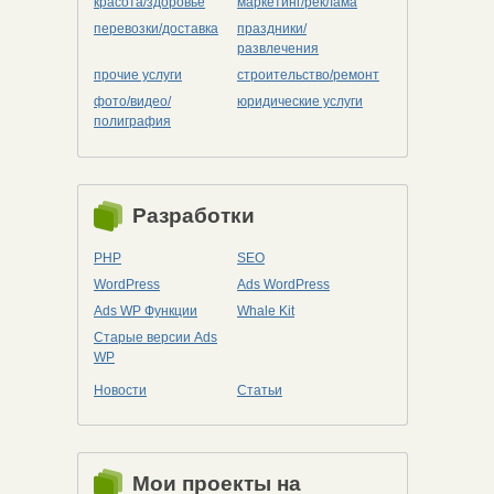
красота/здоровье
маркетинг/реклама
перевозки/доставка
праздники/
развлечения
прочие услуги
строительство/ремонт
фото/видео/
юридические услуги
полиграфия
Разработки
PHP
SEO
WordPress
Ads WordPress
Ads WP Функции
Whale Kit
Старые версии Ads
WP
Новости
Статьи
Мои проекты на