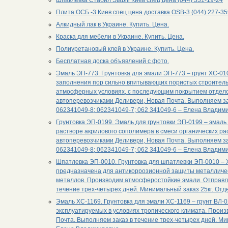
Шпаклевка Стабил Stabill Киев спец цена (044) 331-19-24
Плита ОСБ -3 Киев спец цена доставка OSB-3 (044) 227-3
Алкидный лак в Украине. Купить. Цена.
Краска для мебели в Украине. Купить. Цена.
Полиуретановый клей в Украине. Купить. Цена.
Бесплатная доска объявлений с фото.
Эмаль ЭП-773. Грунтовка для эмали ЭП-773 – грунт ХС-01
заполнения пор сильно впитывающих пористых строительны
атмосферных условиях, с последующим покрытием отдело
автоперевозчиками Деливери, Новая Почта. Выполняем зак
062341049-8; 062341049-7; 062 341049-6 – Елена Владим
Грунтовка ЭП-0199. Эмаль для грунтовки ЭП-0199 – эмаль
растворе акрилового сополимера в смеси органических ра
автоперевозчиками Деливери, Новая Почта. Выполняем зак
062341049-8; 062341049-7; 062 341049-6 – Елена Владим
Шпатлевка ЭП-0010. Грунтовка для шпатлевки ЭП-0010 –
предназначена для антикоррозионной защиты металлическ
металлов. Производим атмосферостойкие эмали. Отправля
течение трех-четырех дней. Минимальный заказ 25кг. Отд
Эмаль ХС-1169. Грунтовка для эмали ХС-1169 – грунт ВЛ-
эксплуатируемых в условиях тропического климата. Прои
Почта. Выполняем заказ в течение трех-четырех дней. Ми