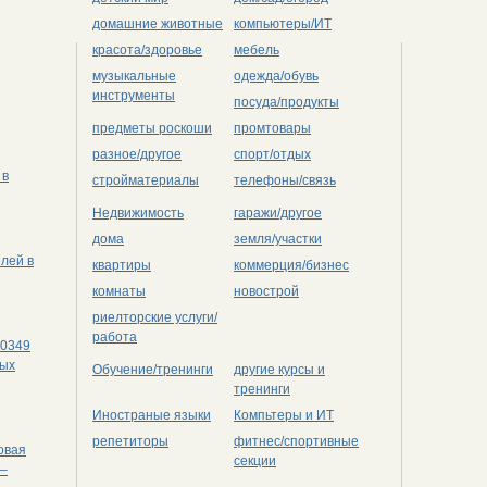
домашние животные
компьютеры/ИТ
красота/здоровье
мебель
музыкальные
одежда/обувь
инструменты
посуда/продукты
предметы роскоши
промтовары
разное/другое
спорт/отдых
 в
стройматериалы
телефоны/связь
Недвижимость
гаражи/другое
дома
земля/участки
лей в
квартиры
коммерция/бизнес
комнаты
новострой
риелторские услуги/
работа
-0349
ных
Обучение/тренинги
другие курсы и
тренинги
Иностраные языки
Компьтеры и ИТ
репетиторы
фитнес/спортивные
овая
секции
 –