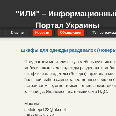
"ИЛИ" – Информационны
Портал Украины
Главная
Новости
Объявления
TV-программа
Шкафы для одежды раздевалок (Локеры)
Предлагаем металлическую мебель лучших пр
мебели, шкафы для одежды раздевалок, мобил
шкафчики для одежды (Локеры), архивная мета
большой выбор самых качественных сейфов б
встраиваемые, огнестойкие, огневзломостойки
ключницы, Являемся плательщиками НДС.
Максим
seifidnepr123@ukr.net
(097) 895-25-73