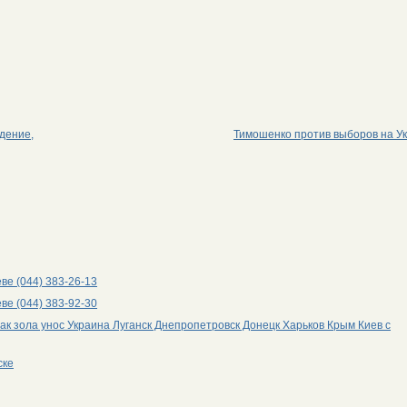
дение,
Тимошенко против выборов на У
ве (044) 383-26-13
ве (044) 383-92-30
к зола унос Украина Луганск Днепропетровск Донецк Харьков Крым Киев с
ске