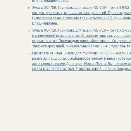
Елена Владимировна.
Эмаль ХС-759. Грунтовка для эмали ХС-759 – грунт ВЛ-02
оштукатурен¬ных, кирпичных поверхностей. Производим х
Выполняем заказ в течение трех-четырех дней. Минимальн
Владимировна.
Эмаль ХС-710. Грунтовка для эмали ХС-710 – грунт ХС-06
и сооружений по кирпичным, бетонным, оштукатуренным
строительстве. Производим химстойкие эмали. Отправляе
трех-четырех дней. Минимальный заказ 25кг. Отдел сбыта
Грунтовка ХС-068. Эмаль для грунтовки ХС-068 – эмаль Х
разметки на дорогах с асфальтобетонным и цементобетон
автоперевозчиками Деливери, Новая Почта. Выполняем зак
062341049-8; 062341049-7; 062 341049-6 – Елена Владим