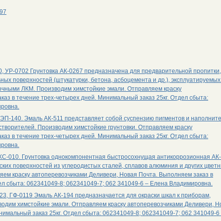
597
0, УР-0702 Грунтовка АК-0267 предназначена для предварительной пропитки,
х поверхностей (штукатурки, бетона, асбоцемента и др.), эксплуатируемых
чными ЛКМ. Производим химстойкие эмали. Отправляем краску
аз в течение трех-четырех дней. Минимальный заказ 25кг. Отдел сбыта:
ировна.
 ЭП-140. Эмаль АК-511 представляет собой суспензию пигментов и наполните
створителей. Производим химстойкие грунтовки. Отправляем краску
аз в течение трех-четырех дней. Минимальный заказ 25кг. Отдел сбыта:
ировна.
 ХС-010. Грунтовка однокомпонентная быстросохнущая антикоррозионная АК
их поверхностей из углеродистых сталей, сплавов алюминия и других цвет
ем краску автоперевозчиками Деливери, Новая Почта. Выполняем заказ в
ел сбыта: 062341049-8; 062341049-7; 062 341049-6 – Елена Владимировна.
023, ГФ-0119 Эмаль АК-194 предназначается для окраски шкал к приборам,
зводим химстойкие эмали. Отправляем краску автоперевозчиками Деливери, Н
нимальный заказ 25кг. Отдел сбыта: 062341049-8; 062341049-7; 062 341049-6