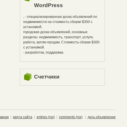
WordPress
, - специализированная доска объявлений по
недвижимости на стоимость сборки $300 с
установкой.
городская доска объявлений, основные
разделы: недвижимость, транспорт, услуги,
работа, куплю-продам. Стоимость сборки $300
с установкой.
- разработка, поддержка.
Счетчики
авная
|
карта сайта
|
entries (rss)
|
comments (rss)
|
дать объявление