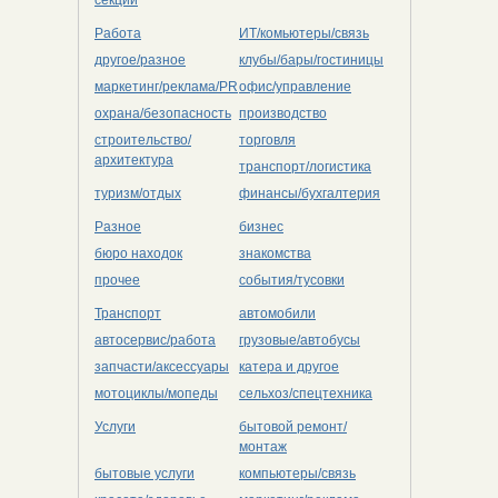
Работа
ИТ/комьютеры/связь
другое/разное
клубы/бары/гостиницы
маркетинг/реклама/PR
офис/управление
охрана/безопасность
производство
строительство/
торговля
архитектура
транспорт/логистика
туризм/отдых
финансы/бухгалтерия
Разное
бизнес
бюро находок
знакомства
прочее
события/тусовки
Транспорт
автомобили
автосервис/работа
грузовые/автобусы
запчасти/аксессуары
катера и другое
мотоциклы/мопеды
сельхоз/cпецтехника
Услуги
бытовой ремонт/
монтаж
бытовые услуги
компьютеры/cвязь