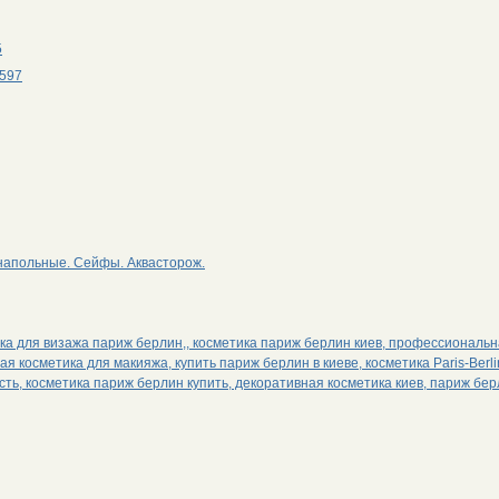
5
3597
 напольные. Сейфы. Аквасторож.
ка для визажа париж берлин,, косметика париж берлин киев, профессиональ
 косметика для макияжа, купить париж берлин в киеве, косметика Paris-Berli
ь, косметика париж берлин купить, декоративная косметика киев, париж бе