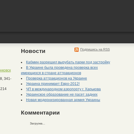
Подпишись на RSS
Новости
Кабмин разрешил вырубать парки под застройку
В Украине была проведена проверка всех
нковск
имеющихся в стране аттракционов
Проверка аттракционов на Украине
8, 341-
Украина принимает Евро-2012!
ЧП в международном аэропорту г. Харькова
214
Украинское образование не пасет задних
Новая модернизированная армия Украины
Комментарии
Загрузка...