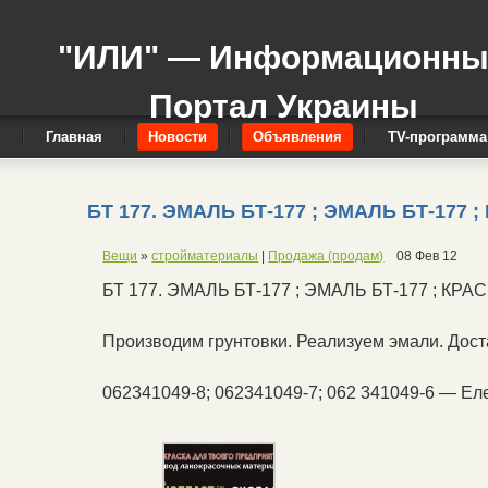
"ИЛИ" — Информационн
Портал Украины
Главная
Новости
Объявления
TV-программа
БТ 177. ЭМАЛЬ БТ-177 ; ЭМАЛЬ БТ-177 ;
Вещи
»
стройматериалы
|
Продажа (продам)
08 Фев 12
БТ 177. ЭМАЛЬ БТ-177 ; ЭМАЛЬ БТ-177 ; КРА
Производим грунтовки. Реализуем эмали. Дост
062341049-8; 062341049-7; 062 341049-6 — Ел