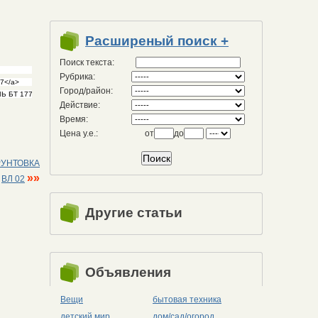
Расширеный поиск +
Поиск текста:
Рубрика:
Город/район:
Действие:
Время:
Цена у.е.:
от
до
ГРУНТОВКА
»»
ВЛ 02
Другие статьи
Объявления
Вещи
бытовая техника
детский мир
дом/сад/огород