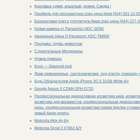
Красивые сумки, кошельки, ремни. Скидка !
Профиль для гипсокартона спец цена Киев (044) 501-12-0
Базальтовая плита утеплитель Киев спец цена (044) 227-
Новая камера от Panasonic HDC-SD90
Акционная Цена !!! Panasonic HDC-TM900
Продажа: трубы демонтаж
Строительные Материалы
Нужна помощь!
Kruiz — Glasnost rock
Люки ревизионные, сантехнические, под плитку, покраску,
Будь Обладателем Apple iPhone 3G S 32GB White б/у
Google Nexus S CDMA SPH-D720
Профессиональная декоративная косметика киев, космети
косметика для визажистов, профессиональная декоративная
цены, профессиональная косметика париж берлин стоимост
левый берег купить
Motorola Atrix 4g б/у
Motorola Droid 3 XT862 Б/У