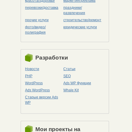
красота/здоровье
маркетинг/реклама
перевозки/доставка
праздники/
развлечения
прочие услуги
строительство/ремонт
фото/видео/
юридические услуги
полиграфия
Разработки
Новости
Статьи
PHP
SEO
WordPress
Ads WP Функции
Ads WordPress
Whale Kit
Старые версии Ads
WP
Мои проекты на