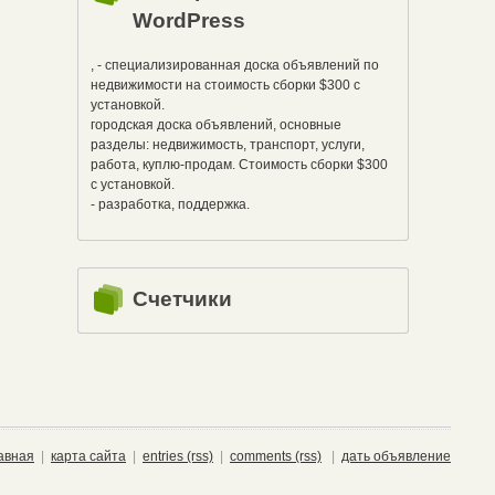
WordPress
, - специализированная доска объявлений по
недвижимости на стоимость сборки $300 с
установкой.
городская доска объявлений, основные
разделы: недвижимость, транспорт, услуги,
работа, куплю-продам. Стоимость сборки $300
с установкой.
- разработка, поддержка.
Счетчики
авная
|
карта сайта
|
entries (rss)
|
comments (rss)
|
дать объявление