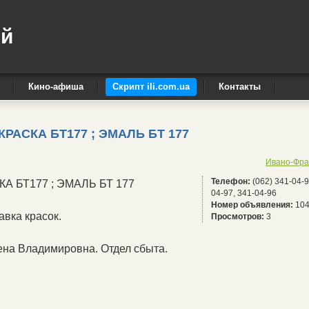
ый
Кино-афиша
Скрипт ili.com.ua
Контакты
 КРАСКА БТ177 ; ЭМАЛЬ БТ 177
Ивано-Фра
Телефон:
(062) 341-04-9
СКА БТ177 ; ЭМАЛЬ БТ 177
04-97, 341-04-96
Номер объявления:
104
авка красок.
Просмотров:
3
ена Владимировна. Отдел сбыта.