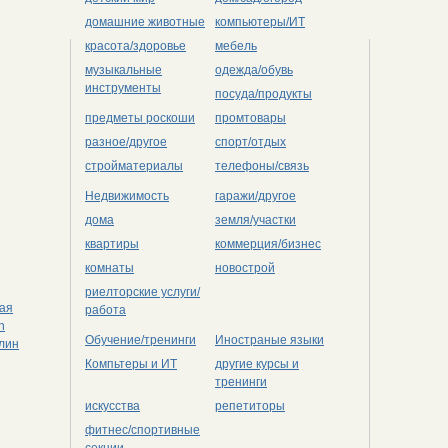
домашние животные
компьютеры/ИТ
красота/здоровье
мебель
музыкальные
одежда/обувь
инструменты
посуда/продукты
предметы роскоши
промтовары
разное/другое
спорт/отдых
стройматериалы
телефоны/связь
Недвижимость
гаражи/другое
дома
земля/участки
квартиры
коммерция/бизнес
комнаты
новострой
риелторские услуги/
ная
работа
n
Обучение/тренинги
Иностраные языки
рлин
Компьтеры и ИТ
другие курсы и
тренинги
искусства
репетиторы
фитнес/спортивные
секции