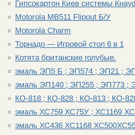
Гипсокартон Киев системы Кнауф
Motorola MB511 Flipout Б/У
Motorola Charm
Торнадо — Игровой стол 6 в 1
Котята британские голубые.
эмаль ЭП5 Б ; ЭП574 ; ЭП21 ; Э
эмаль ЭП140 ; ЭП255 ; ЭП773 ; 
КО-818 ; КО-828 ; КО-813 ; КО-8
эмаль ХС759 ХС75У ; ХС1169 Х
эмаль ХС436 ХС1168 ХС500ХС55