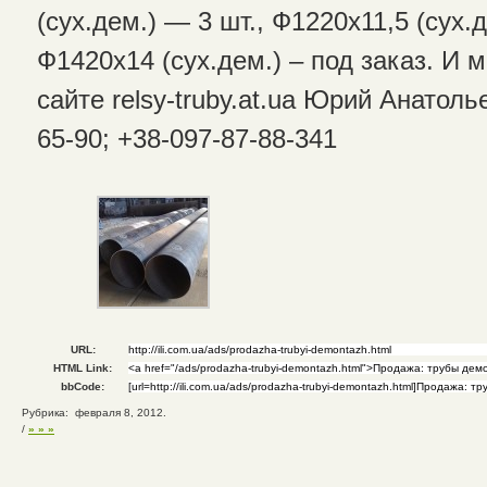
(сух.дем.) — 3 шт., Ф1220х11,5 (сух.д
Ф1420х14 (сух.дем.) – под заказ. И 
сайте relsy-truby.at.ua Юрий Анатоль
65-90; +38-097-87-88-341
URL:
HTML Link:
bbCode:
Рубрика: февраля 8, 2012.
/
» » »