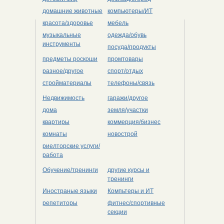
домашние животные
компьютеры/ИТ
красота/здоровье
мебель
музыкальные
одежда/обувь
инструменты
посуда/продукты
предметы роскоши
промтовары
разное/другое
спорт/отдых
стройматериалы
телефоны/связь
Недвижимость
гаражи/другое
дома
земля/участки
квартиры
коммерция/бизнес
комнаты
новострой
риелторские услуги/
работа
Обучение/тренинги
другие курсы и
тренинги
Иностраные языки
Компьтеры и ИТ
репетиторы
фитнес/спортивные
секции