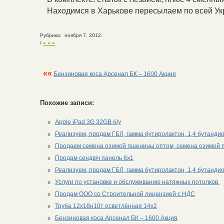
Находимся в Харькове пересылаем по всей Ук
Рубрика: ноября 7, 2012.
/
» » »
««
Бензиновая коса Арсенал БК – 1600 Акция
Похожие записи:
Apple iPad 3G 32GB б/у
Реализуем, продам ГБЛ, гамма бутиролактон, 1,4 бутанди
Продаем семена озимой пшеницы оптом, семена озимой
Продам сендвіч панель 6х1
Реализуем, продам ГБЛ, гамма бутиролактон, 1,4 бутанди
Услуги по установке и обслуживанию натяжных потолков.
Продам ООО со Строительной лицензией с НДС
Труба 12х18н10т осветлённая 14х2
Бензиновая коса Арсенал БК – 1600 Акция