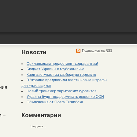
Подпишись на RSS
Новости
Фрилансерам предоставят соцгарантии!
Бюджет Украины в глубоком пике
Киев выступает за свободную торговлю
В Украине предложили ввести новые штрафы
для курильщиков
ния
Новый тренажер харьковских курсантов
Украина будет поддерживать решение ООН
Объяснения от Олега Тягнибока
Комментарии
я –
Загрузка...