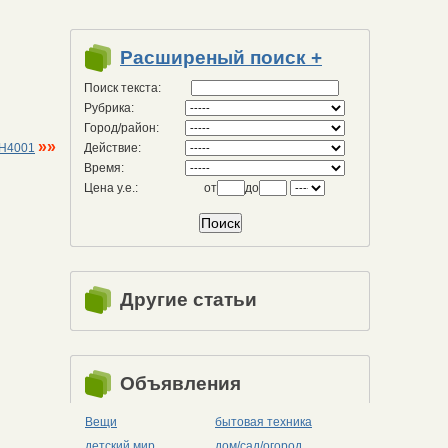
Расширеный поиск +
Поиск текста:
Рубрика:
Город/район:
»»
Действие:
WH4001
Время:
Цена у.е.:
от
до
Другие статьи
Объявления
Вещи
бытовая техника
детский мир
дом/сад/огород