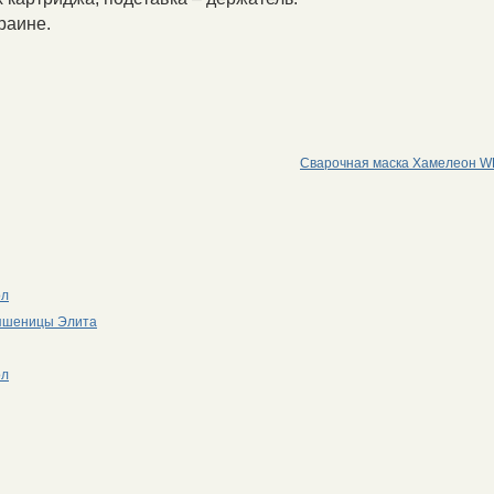
раине.
Сварочная маска Хамелеон 
ол
 пшеницы Элита
ол