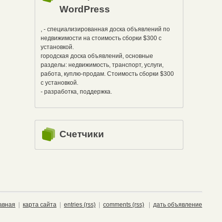
WordPress
, - специализированная доска объявлений по
недвижимости на стоимость сборки $300 с
установкой.
городская доска объявлений, основные
разделы: недвижимость, транспорт, услуги,
работа, куплю-продам. Стоимость сборки $300
с установкой.
- разработка, поддержка.
Счетчики
авная
|
карта сайта
|
entries (rss)
|
comments (rss)
|
дать объявление