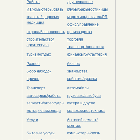
Работа
другое/разное
ИТ/комьютеры/связь
клубы/бары/гостиницы
красота/здоровье/
маркетинг/реклама/PR
медицина
офис/управление
охрана/безопасность
производство
строительство/
торговля
архитектура
транспорт/логистика
туризм/отдых
финансы/бухгалтерия
Разное
бизнес
бюро находок
знакомства
прочее
события/тусовки
Транспорт
автомобили
автосервис/работа
грузовые/автобусы
запчасти/аксессуары
катера и другое
мотоциклы/мопеды
сельхоз/cпецтехника
Услуги
бытовой ремонт/
монтаж
бытовые услуги
компьютеры/cвязь