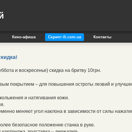
й
Кино-афиша
Скрипт ili.com.ua
Контакты
скидка!
бота и воскресенье) скидка на бритву 10грн.
овым покрытием – для повышения остроты лезвий и улучше
кольжения и натягивания кожи.
я.
менно меняют угол наклона в зависимости от силы нажати
олее безопасное положение станка в руке.
х картриджа, подставка – держатель.