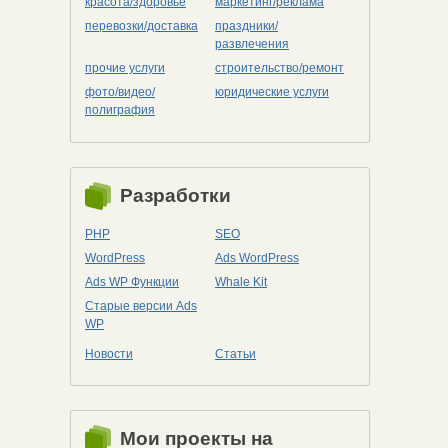
красота/здоровье
маркетинг/реклама
перевозки/доставка
праздники/
развлечения
прочие услуги
строительство/ремонт
фото/видео/
юридические услуги
полиграфия
Разработки
PHP
SEO
WordPress
Ads WordPress
Ads WP Функции
Whale Kit
Старые версии Ads
WP
Новости
Статьи
Мои проекты на