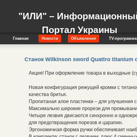
"ИЛИ" – Информационны
Портал Украины
Главная
Новости
Объявления
TV-программа
Станок Wilkinson sword Quattro titanium 
Акция! При оформление товара в выходные (суб
Новая конфигурация режущей кромки с титан
качества бритья.
Пропитаная алое пластинки – для улучшения с
Максимально широкие прорези для промывани
Четыре лезвия двигаются синхронно и одновре
для предотвращения порезов и царапин.
Эргономичная форма ручки обеспечивает наиб
В комплекте: станок с лезвием, плюс 4 сменны