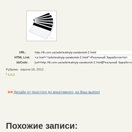
URL:
HTML Link:
bbCode:
Рубрика: апреля 18, 2012.
/
» » »
««
Дизайн от простого до креативного, на Ваш выбор!
Похожие записи: