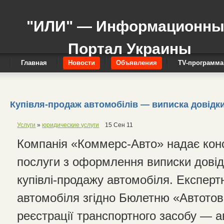
"ИЛИ" — Информационн
Портал Украины
Главная
Новости
Объявления
TV-программа
Купівля-продаж автомобілів — виписка довідки-
Услуги
»
юридические услуги
15 Сен 11
Компанія «Коммерс-Авто» надає конс
послуги з оформлення виписки довід
купівлі-продажу автомобіля. Експерт
автомобіля згідно Бюлетню «Автото
реєстрації транспортного засобу — а