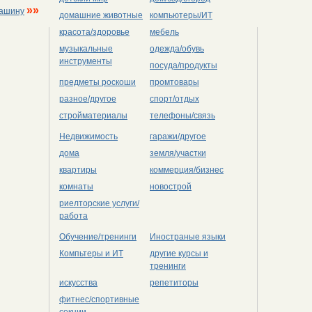
»»
машину
домашние животные
компьютеры/ИТ
красота/здоровье
мебель
музыкальные
одежда/обувь
инструменты
посуда/продукты
предметы роскоши
промтовары
разное/другое
спорт/отдых
стройматериалы
телефоны/связь
Недвижимость
гаражи/другое
дома
земля/участки
квартиры
коммерция/бизнес
комнаты
новострой
риелторские услуги/
работа
Обучение/тренинги
Иностраные языки
Компьтеры и ИТ
другие курсы и
тренинги
искусства
репетиторы
фитнес/спортивные
секции