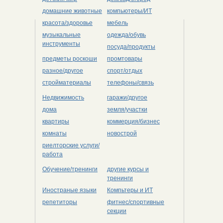
домашние животные
компьютеры/ИТ
красота/здоровье
мебель
музыкальные
одежда/обувь
инструменты
посуда/продукты
предметы роскоши
промтовары
разное/другое
спорт/отдых
стройматериалы
телефоны/связь
Недвижимость
гаражи/другое
дома
земля/участки
квартиры
коммерция/бизнес
комнаты
новострой
риелторские услуги/
работа
Обучение/тренинги
другие курсы и
тренинги
Иностраные языки
Компьтеры и ИТ
репетиторы
фитнес/спортивные
секции