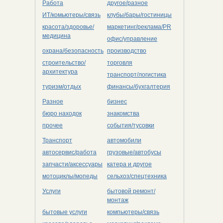
Работа
другое/разное
ИТ/комьютеры/связь
клубы/бары/гостиницы
красота/здоровье/
маркетинг/реклама/PR
медицина
офис/управление
охрана/безопасность
производство
строительство/
торговля
архитектура
транспорт/логистика
туризм/отдых
финансы/бухгалтерия
Разное
бизнес
бюро находок
знакомства
прочее
события/тусовки
Транспорт
автомобили
автосервис/работа
грузовые/автобусы
запчасти/аксессуары
катера и другое
мотоциклы/мопеды
сельхоз/cпецтехника
Услуги
бытовой ремонт/
монтаж
бытовые услуги
компьютеры/cвязь