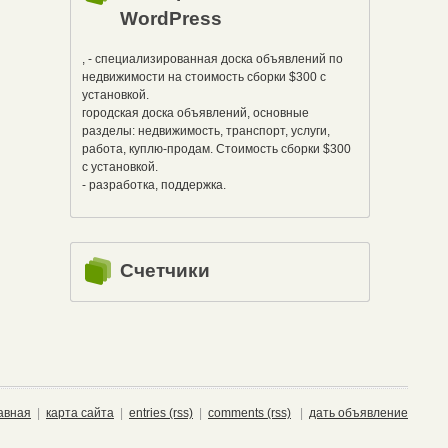
WordPress
, - специализированная доска объявлений по
недвижимости на стоимость сборки $300 с
установкой.
городская доска объявлений, основные
разделы: недвижимость, транспорт, услуги,
работа, куплю-продам. Стоимость сборки $300
с установкой.
- разработка, поддержка.
Счетчики
авная
|
карта сайта
|
entries (rss)
|
comments (rss)
|
дать объявление