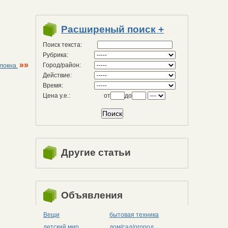
Расширеный поиск +
Поиск текста:
Рубрика:
»»
Город/район:
локна.
Действие:
Время:
Цена у.е.:
от
до
Другие статьи
Объявления
Вещи
бытовая техника
детский мир
дом/сад/огород