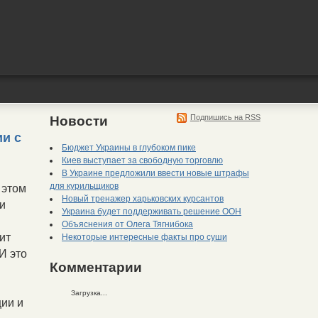
Подпишись на RSS
Новости
ии с
Бюджет Украины в глубоком пике
Киев выступает за свободную торговлю
В Украине предложили ввести новые штрафы
для курильщиков
 этом
Новый тренажер харьковских курсантов
 и
Украина будет поддерживать решение ООН
Объяснения от Олега Тягнибока
ит
Некоторые интересные факты про суши
И это
Комментарии
Загрузка...
ции и