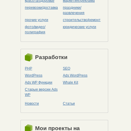
красота/здоровье
маркетинг/реклама
перевозки/доставка
праздники/
развлечения
прочие услуги
строительство/ремонт
фото/видео/
юридические услуги
полиграфия
Разработки
PHP
SEO
WordPress
Ads WordPress
Ads WP Функции
Whale Kit
Старые версии Ads
WP
Новости
Статьи
Мои проекты на