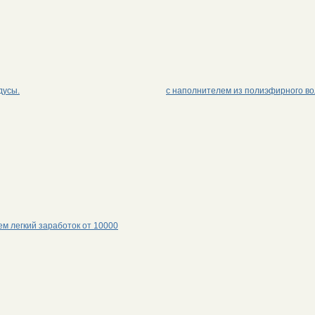
дусы.
с наполнителем из полиэфирного во
м легкий заработок от 10000