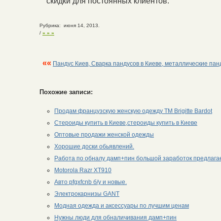
скидки для постоянных клиентов.
Рубрика: июня 14, 2013.
/
» » »
««
Пандус Киев, Сварка пандусов в Киеве, металлические пан
Похожие записи:
Продам французскую женскую одежду TM Brigitte Bardot
Стероиды купить в Киеве,стероиды купить в Киеве
Оптовые продажи женской одежды
Хорошие доски обьявлений.
Работа по обналу дамп+пин большой заработок предлагае
Motorola Razr XT910
Авто pfgxfcnb б/у и новые.
Электрокарнизы GANT
Модная одежда и аксессуары по лучшим ценам
Нужны люди для обналичивания дамп+пин