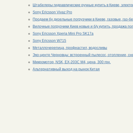
Штабелеры гидравлические ручные купить в Киеве, элек
Sony Ericsson Vivaz Pro
Продаем бу дизельные погрузчики в Киеве, газовые, газ-б
Вилочные погрузчики Киев новые и б/у купить, продажа по
Sony Ericsson Xperia Mini Pro SK17a
Sony Ericsson W715
Металлочерепица, профнастил, водосливы
Эко-центр Черновцы: встроенный пылесос, отопление, сн
Микромотор, NSK, EX-203C M4, цена, 300 грн.
Альтернативный выход на рынок Китая