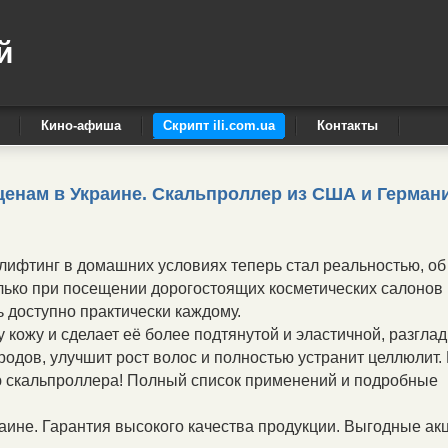
й
Кино-афиша
Скрипт ili.com.ua
Контакты
ценам в Украине. Cкальпроллер из США и Герман
ифтинг в домашних условиях теперь стал реальностью, об
олько при посещении дорогостоящих косметических салонов
 доступно практически каждому.
 кожу и сделает её более подтянутой и эластичной, разглад
одов, улучшит рост волос и полностью устранит целлюлит. 
ью скальпроллера! Полный список применений и подробные
аине. Гарантия высокого качества продукции. Выгодные ак