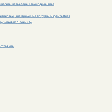
трические штабелеры самоходные Киев
ензиновые, электрические погрузчики купить Киев
грузчиков из Японии бу
еготаяние