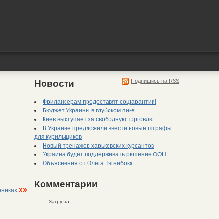
Подпишись на RSS
Новости
Фрилансерам предоставят соцгарантии!
Бюджет Украины в глубоком пике
Киев выступает за свободную торговлю
В Украине предложили ввести новые штрафы
для курильщиков
Новый тренажер харьковских курсантов
Украина будет поддерживать решение ООН
Объяснения от Олега Тягнибока
Комментарии
»»
ениках
Загрузка...