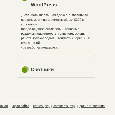
WordPress
, - специализированная доска объявлений по
недвижимости на стоимость сборки $300 с
установкой.
городская доска объявлений, основные
разделы: недвижимость, транспорт, услуги,
работа, куплю-продам. Стоимость сборки $300
с установкой.
- разработка, поддержка.
Счетчики
авная
|
карта сайта
|
entries (rss)
|
comments (rss)
|
дать объявление