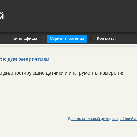
й
Кино-афиша
Скрипт ili.com.ua
Контакты
в для энергетики
о диагностирующие датчики и инструменты измерения
Допольнительный доход на файлообм