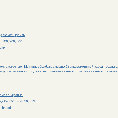
а,скачать,купить
 100, 200, 500
одам
ием, расточные , Металлообрабатывающие Станкоремонтный завод предлага
вод осуществляет продажу сверлильных станков , токарных станков , заточны
омат в Украине
 6ч 12/14 и 4ч 10,5/13
uchkami