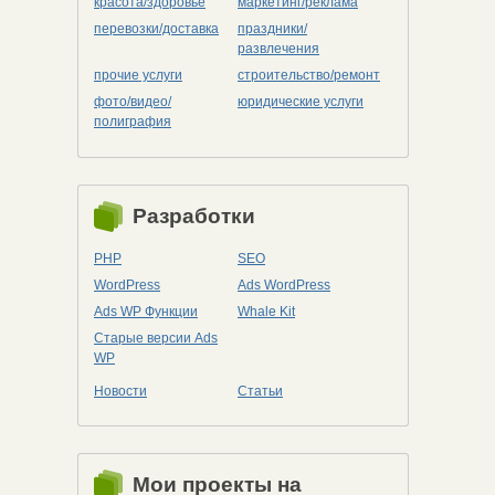
красота/здоровье
маркетинг/реклама
перевозки/доставка
праздники/
развлечения
прочие услуги
строительство/ремонт
фото/видео/
юридические услуги
полиграфия
Разработки
PHP
SEO
WordPress
Ads WordPress
Ads WP Функции
Whale Kit
Старые версии Ads
WP
Новости
Статьи
Мои проекты на