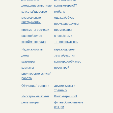
домашние животные
компьютеры/ИТ
красота/здоровье
мебель
музыкальные
одежда/обувь
инструменты
посуда/продукты
предметы роскоши
промтовары
разное/другое
спорт/отдых
стройматериалы
телефоны/связь
Недвижимость
гаражи/другое
дома
земля/участки
квартиры
коммерция/бизнес
комнаты
новострой
риелторские услуги/
работа
Обучение/тренинги
другие курсы и
тренинги
Иностраные языки
Компьтеры и ИТ
репетиторы
фитнес/спортивные
секции