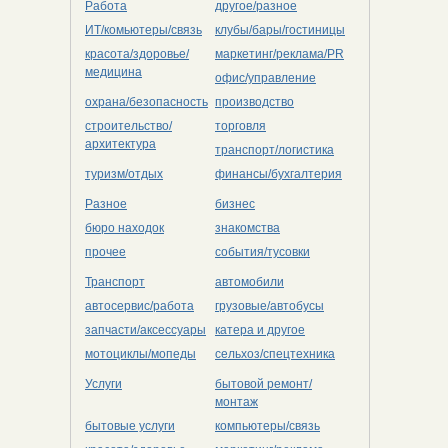
Работа
другое/разное
ИТ/комьютеры/связь
клубы/бары/гостиницы
красота/здоровье/
маркетинг/реклама/PR
медицина
офис/управление
охрана/безопасность
производство
строительство/
торговля
архитектура
транспорт/логистика
туризм/отдых
финансы/бухгалтерия
Разное
бизнес
бюро находок
знакомства
прочее
события/тусовки
Транспорт
автомобили
автосервис/работа
грузовые/автобусы
запчасти/аксессуары
катера и другое
мотоциклы/мопеды
сельхоз/cпецтехника
Услуги
бытовой ремонт/
монтаж
бытовые услуги
компьютеры/cвязь