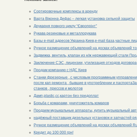
Сортировочные комплексы в аренду
Варта Віконна Дефас – легкая установка сильной защиты
Друкарня повного циклу “Європрінт”
Рукава резиновые и металлорукава
Базы e-mail адресов Украина,Киев,e-mail база,частные лиц
Ручное размещение объявлений на досках объявлений топ
Задвижка, вентиль, клапан из н/ж нержавеющей стали Пр
Заключение СЭС, лицензии, утилизация отходов договора
Продам компанию с НДС Киев
Станки фрезерные , с числовым программным упправлен
после кап ремонта , бывшие в употреблении и паспортаЗа
станков , прессов и молотов
Дамп,plastic,сс,картон без предоплат
Борьба с комарами, уничтожитель комаров
Продаем музыкальные аппараты, купить музыкальный авт
надёжный поставщик дизельных установок и запчастей ряда
Ручное размещение объявлений на досках объявлений R
Кредит до 100 000 грн!