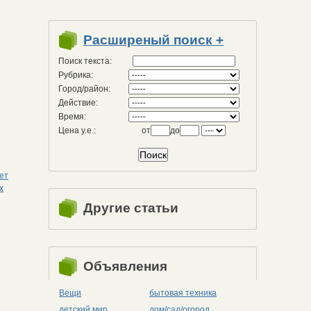
Расширеный поиск +
Поиск текста:
Рубрика:
Город/район:
Действие:
Время:
Цена у.е.:
от
до
ет
х
Другие статьи
Объявления
Вещи
бытовая техника
детский мир
дом/сад/огород