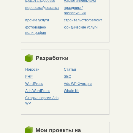
красота/здоровье
маркетинг/реклама
перевозки/доставка
праздники/
развлечения
прочие услуги
строительство/ремонт
фото/видео/
юридические услуги
полиграфия
Разработки
Новости
Статьи
PHP
SEO
WordPress
Ads WP Функции
Ads WordPress
Whale Kit
Старые версии Ads
WP
Мои проекты на