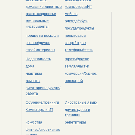
домашние животные
компьютеры/ИТ
красота/здоровье
мебель
музыкальные
одежда/обувь
инструменты
посуда/продукты
предметы роскоши
промтовары
разное/другое
спорт/отдых
стройматериалы
телефоны/связь
Недвижимость
гаражи/другое
дома
земля/участки
квартиры
коммерция/бизнес
комнаты
новострой
риелторские услуги/
работа
Обучение/тренинги
Иностраные языки
Компьтеры и ИТ
другие курсы и
тренинги
искусства
репетиторы
фитнес/спортивные
секции