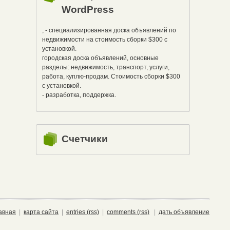
WordPress
, - специализированная доска объявлений по
недвижимости на стоимость сборки $300 с
установкой.
городская доска объявлений, основные
разделы: недвижимость, транспорт, услуги,
работа, куплю-продам. Стоимость сборки $300
с установкой.
- разработка, поддержка.
Счетчики
авная
|
карта сайта
|
entries (rss)
|
comments (rss)
|
дать объявление