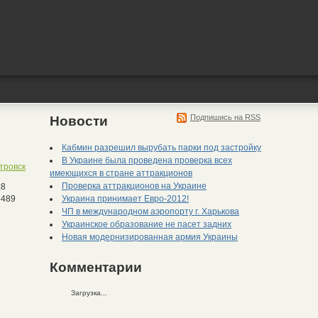
Подпишись на RSS
Новости
Кабмин разрешил вырубать парки под застройку
В Украине была проведена проверка всех
тровск
имеющихся в стране аттракционов
Проверка аттракционов на Украине
;8
Украина принимает Евро-2012!
489
ЧП в международном аэропорту г. Харькова
Украинское образование не пасет задних
Новая модернизированная армия Украины
Комментарии
Загрузка...