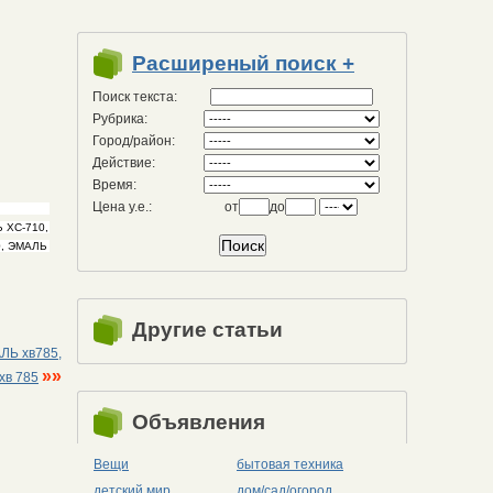
Расширеный поиск +
Поиск текста:
Рубрика:
Город/район:
Действие:
Время:
Цена у.е.:
от
до
Другие статьи
ЛЬ хв785,
»»
хв 785
Объявления
Вещи
бытовая техника
детский мир
дом/сад/огород