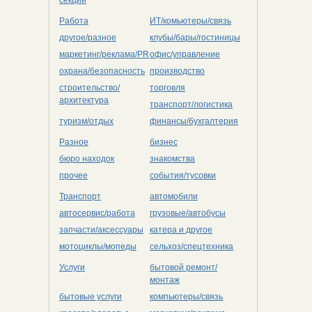
Работа
ИТ/комьютеры/связь
другое/разное
клубы/бары/гостиницы
маркетинг/реклама/PR
офис/управление
охрана/безопасность
производство
строительство/
торговля
архитектура
транспорт/логистика
туризм/отдых
финансы/бухгалтерия
Разное
бизнес
бюро находок
знакомства
прочее
события/тусовки
Транспорт
автомобили
автосервис/работа
грузовые/автобусы
запчасти/аксессуары
катера и другое
мотоциклы/мопеды
сельхоз/cпецтехника
Услуги
бытовой ремонт/
монтаж
бытовые услуги
компьютеры/cвязь