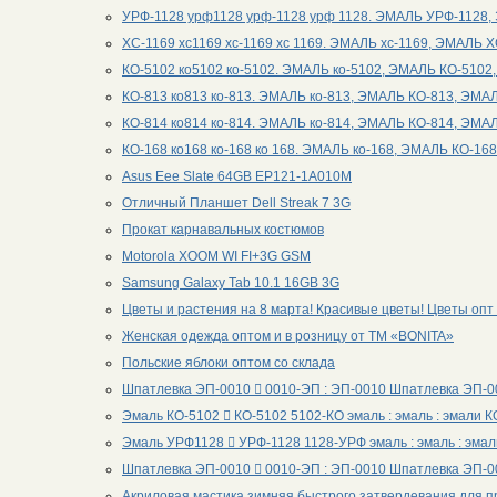
УРФ-1128 урф1128 урф-1128 урф 1128. ЭМАЛЬ УРФ-1128
ХС-1169 хс1169 хс-1169 хс 1169. ЭМАЛЬ хс-1169, ЭМАЛЬ 
КО-5102 ко5102 ко-5102. ЭМАЛЬ ко-5102, ЭМАЛЬ КО-5102
КО-813 ко813 ко-813. ЭМАЛЬ ко-813, ЭМАЛЬ КО-813, ЭМА
КО-814 ко814 ко-814. ЭМАЛЬ ко-814, ЭМАЛЬ КО-814, ЭМА
КО-168 ко168 ко-168 ко 168. ЭМАЛЬ ко-168, ЭМАЛЬ КО-16
Asus Eee Slate 64GB EP121-1A010M
Отличный Планшет Dell Streak 7 3G
Прокат карнавальных костюмов
Motorola XOOM WI FI+3G GSM
Samsung Galaxy Tab 10.1 16GB 3G
Цветы и растения на 8 марта! Красивые цветы! Цветы опт 
Женская одежда оптом и в розницу от ТМ «BONITA»
Польские яблоки оптом со склада
Шпатлевка ЭП-0010  0010-ЭП : ЭП-0010 Шпатлевка ЭП-
Эмаль КО-5102  КО-5102 5102-КО эмаль : эмаль : эмали 
Эмаль УРФ1128  УРФ-1128 1128-УРФ эмаль : эмаль : эма
Шпатлевка ЭП-0010  0010-ЭП : ЭП-0010 Шпатлевка ЭП-
Акриловая мастика зимняя быстрого затвердевания для п