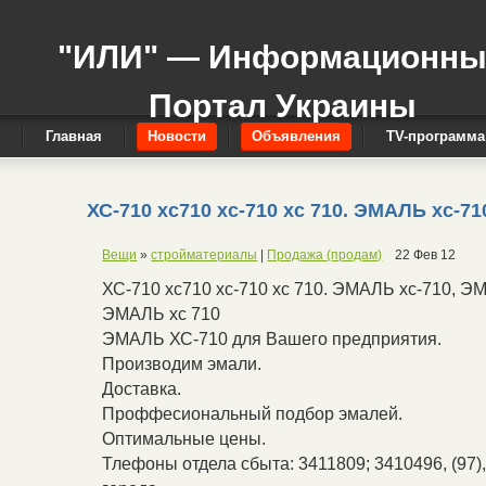
"ИЛИ" — Информационн
Портал Украины
Главная
Новости
Объявления
TV-программа
ХС-710 хс710 хс-710 хс 710. ЭМАЛЬ хс-
Вещи
»
стройматериалы
|
Продажа (продам)
22 Фев 12
ХС-710 хс710 хс-710 хс 710. ЭМАЛЬ хс-710, 
ЭМАЛЬ хс 710
ЭМАЛЬ ХС-710 для Вашего предприятия.
Производим эмали.
Доставка.
Проффесиональный подбор эмалей.
Оптимальные цены.
Тлефоны отдела сбыта: 3411809; 3410496, (97), 