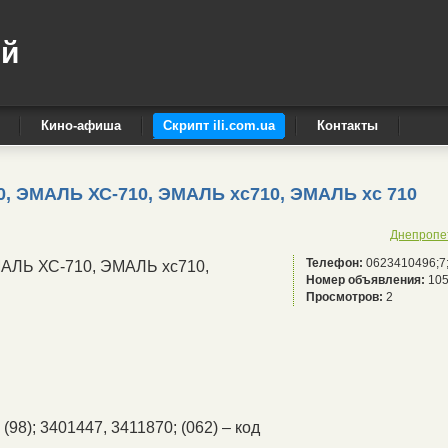
ый
Кино-афиша
Скрипт ili.com.ua
Контакты
710, ЭМАЛЬ ХС-710, ЭМАЛЬ хс710, ЭМАЛЬ хс 710
Днепропе
Телефон:
0623410496;7
ЭМАЛЬ ХС-710, ЭМАЛЬ хс710,
Номер объявления:
105
Просмотров:
2
(98); 3401447, 3411870; (062) – код