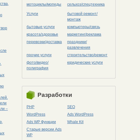
ства,
мотоциклы/мопеды
сельхоз/cпецтехника
Услуги
бытовой ремонт/
ию
монтаж
бытовые услуги
компьютеры/cвязь
твор
красота/здоровье
маркетинг/реклама
перевозки/доставка
праздники/
развлечения
осле
прочие услуги
строительство/ремонт
фото/видео/
юридические услуги
,
полиграфия
ных
ию
Разработки
лей.
тели
PHP
SEO
али –
WordPress
Ads WordPress
р,
Ads WP Функции
Whale Kit
Старые версии Ads
ных
WP