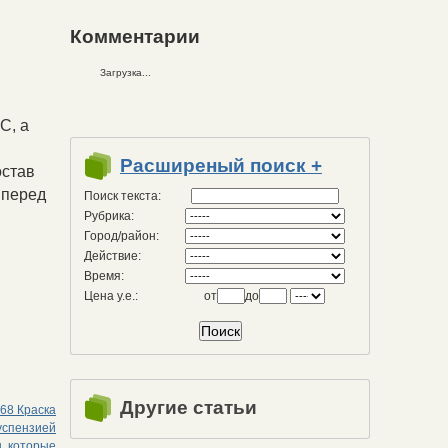
Комментарии
Загрузка...
С, а
Расширеный поиск +
остав
 перед
Поиск текста:
Рубрика:
Город/район:
Действие:
Время:
Цена у.е.:
от
до
Другие статьи
68 Краска
суспензией
, которые