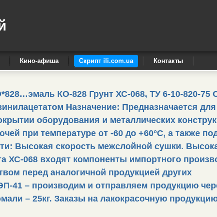
й
Кино-афиша
Скрипт ili.com.ua
Контакты
*828…эмаль КО-828 Грунт ХС-068, ТУ 6-10-820-75 
винилацетатом Назначение: Предназначается для
крытии оборудования и металлических конструк
ей при температуре от -60 до +60°С, а также по
сти: Высокая скорость межслойной сушки. Высок
та ХС-068 входят компоненты импортного произв
вом перед аналогичной продукцией других
 ЭП-41 – производим и отправляем продукцию чере
мали – 25кг. Заказы на лакокрасочную продукци