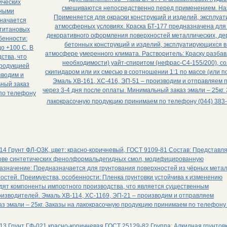
ических
смешиваются непосредственно перед применением. На
ьными
Применяется для окраски конструкций и изделий, эксплуа
значается
атмосферных условиях. Краска БТ-177 предназначена для
 титановых
декоративного оформления поверхностей металлических, де
бенности:
бетонных конструкций и изделий, эксплуатирующихся в
о +100 С. В
атмосфере умеренного климата. Растворитель: Краску разбав
ства, что
необходимости) уайт-спиритом (нефрас-С4-155/200), со
родукцией
скипидаром или их смесью в соотношении 1:1 по массе (или п
зводим и
Эмаль ХВ-161, ХС-416, ЭП-51 – производим и отправляем 
ьный заказ
через 3-4 дня после оплаты. Минимальный заказ эмали – 25кг.
 по телефону
лакокрасочную продукцию принимаем по телефону (044) 383-
4 Грунт ФЛ-ОЗК, цвет: красно-коричневый, ГОСТ 9109-81 Состав: Представл
снове синтетических фенолформальдегидных смол, модифицированную
азначение: Предназначается для грунтования поверхностей из чёрных метал
остей. Преимуества, особенности: Пленка грунтовки устойчива к изменению
ходят компоненты импортного производства, что является существенным
изводителей. Эмаль ХВ-114, ХС-1169, ЭП-21 – производим и отправляем
з эмали – 25кг. Заказы на лакокрасочную продукцию принимаем по телефону 
3 Грунт ГФ-021 красно-коричневая ГОСТ 25129-82 Группа: Алкидная грунтов