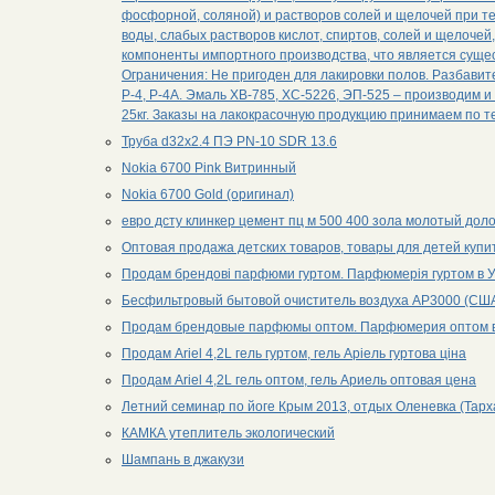
фосфорной, соляной) и растворов солей и щелочей при т
воды, слабых растворов кислот, спиртов, солей и щелочей
компоненты импортного производства, что является сущ
Ограничения: Не пригоден для лакировки полов. Разбави
Р-4, Р-4А. Эмаль ХВ-785, ХС-5226, ЭП-525 – производим 
25кг. Заказы на лакокрасочную продукцию принимаем по т
Труба d32х2.4 ПЭ PN-10 SDR 13.6
Nokia 6700 Pink Витринный
Nokia 6700 Gold (оригинал)
евро дсту клинкер цемент пц м 500 400 зола молотый дол
Оптовая продажа детских товаров, товары для детей купи
Продам брендові парфюми гуртом. Парфюмерія гуртом в Ук
Бесфильтровый бытовой очиститель воздуха АР3000 (СШ
Продам брендовые парфюмы оптом. Парфюмерия оптом в 
Продам Ariel 4,2L гель гуртом, гель Аріель гуртова ціна
Продам Ariel 4,2L гель оптом, гель Ариель оптовая цена
Летний семинар по йоге Крым 2013, отдых Оленевка (Тарх
КАМКА утеплитель экологический
Шампань в джакузи