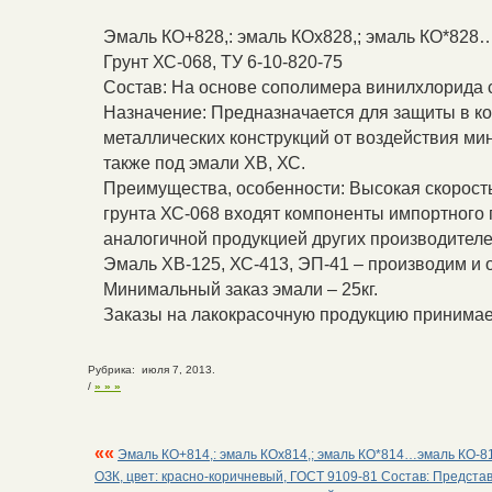
Эмаль КО+828,: эмаль КОх828,; эмаль КО*828
Грунт ХС-068, ТУ 6-10-820-75
Состав: На основе сополимера винилхлорида 
Назначение: Предназначается для защиты в к
металлических конструкций от воздействия мин
также под эмали ХВ, ХС.
Преимущества, особенности: Высокая скорость
грунта ХС-068 входят компоненты импортного
аналогичной продукцией других производителе
Эмаль ХВ-125, ХС-413, ЭП-41 – производим и 
Минимальный заказ эмали – 25кг.
Заказы на лакокрасочную продукцию принимаем
Рубрика: июля 7, 2013.
/
» » »
««
Эмаль КО+814,: эмаль КОх814,; эмаль КО*814…эмаль КО-81
ОЗК, цвет: красно-коричневый, ГОСТ 9109-81 Состав: Предста