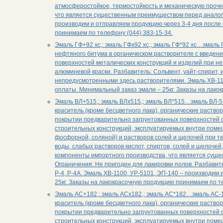
атмосферостойкое, термостойкость и механическую прочно
что является существенным преимуществом перед аналоги
производим и отправляем продукцию через 3-4 дня после 
принимаем по телефону (044) 383-15-34.
Эмаль ГФ+92 хс,: эмаль ГФх92 хс,; эмаль ГФ*92 хс…эмаль
нефтяного битума в органическом растворителе с введе
поверхностей металических конструкций и изделий при н
алюминевой краски. Разбавитель: Сольвент, уайт-спирит,
непредусмотренными здесь растворителями. Эмаль ХВ-111
оплаты. Минимальный заказ эмали – 25кг. Заказы на лако
Эмаль ВЛ+515,: эмаль ВЛх515,; эмаль ВЛ*515…эмаль ВЛ-5
краситель (кроме бесцветного лака), органические раств
покрытии предварительно загрунтованных поверхностей о
строительных конструкций, эксплуатируемых внутри помеще
фосфорной, соляной) и растворов солей и щелочей при т
воды, слабых растворов кислот, спиртов, солей и щелочей
компоненты импортного производства, что является сущ
Ограничения: Не пригоден для лакировки полов. Разбави
Р-4, Р-4А. Эмаль ХВ-1100, УР-5101, ЭП-140 – производим
25кг. Заказы на лакокрасочную продукцию принимаем по т
Эмаль АС+182,: эмаль АСх182,; эмаль АС*182…эмаль АС-1
краситель (кроме бесцветного лака), органические раств
покрытии предварительно загрунтованных поверхностей о
строительных конструкций, эксплуатируемых внутри помеще