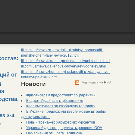
ili.com.ua/news/za-prazdnik-ukraintsyi-namusorili-
menshe-chem-fanyi-evro-2012.html
Состав:
ili.com.ua/news/ukraina-predsedatelstvuet-v-obse.html
ili.com.ua/news/gai-snova-proveryaet-voditeley.html
ili.com.ua/news/zhurnalistyi-ustanovili-u-zdaniya-mvd-
ций от
ukrainyi-palatku-2.html
д
Подпишись на RSS
Новости
ая
Фрилансерам предоставят соцгарантии!
одства,
Бюджет Украины в глубоком пике
Киев выступает за свободную торговлю
В Украине предложили ввести новые штрафы
з 3-4
для курильщиков
Новый тренажер харьковских курсантов
ю
Украина будет поддерживать решение ООН
Объяснения от Олега Тягнибока