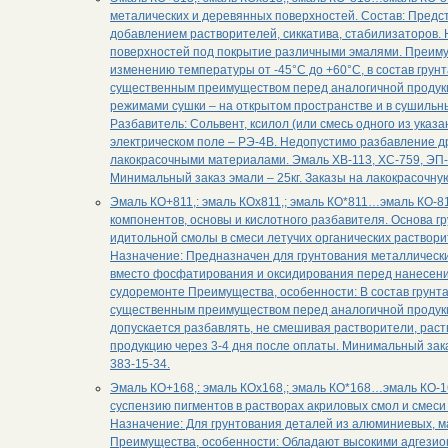
металических и деревянных поверхностей. Состав: Предст
добавлением растворителей, сиккатива, стабилизаторов.
поверхностей под покрытие различными эмалями. Преимущ
изменению температуры от -45°С до +60°С, в состав грун
существенным преимуществом перед аналогичной продукц
режимами сушки – на открытом пространстве и в сушильн
Разбавитель: Сольвент, ксилол (или смесь одного из указ
электрическом поле – РЭ-4В. Недопустимо разбавление д
лакокрасочными материалами. Эмаль ХВ-113, ХС-759, ЭП-
Минимальный заказ эмали – 25кг. Заказы на лакокрасочну
Эмаль КО+811,: эмаль КОх811,; эмаль КО*811…эмаль КО-81
компонентов, основы и кислотного разбавителя. Основа г
идитольной смолы в смеси летучих органических раствор
Назначение: Предназначен для грунтования металлическ
вместо фосфатирования и оксидирования перед нанесени
судоремонте Преимущества, особенности: В состав грунта
существенным преимуществом перед аналогичной продукц
допускается разбавлять, не смешивая растворители, раст
продукцию через 3-4 дня после оплаты. Минимальный зака
383-15-34.
Эмаль КО+168,: эмаль КОх168,; эмаль КО*168…эмаль КО-16
суспензию пигментов в растворах акриловых смол и смеси
Назначение: Для грунтования деталей из алюминиевых, м
Преимущества, особенности: Обладают высокими адгезион