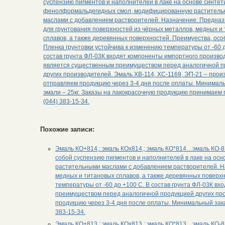
суспензию пигментов и наполнителей в лаке на основе синтет
фенолформальдегидных смол, модифицированную растител
маслами с добавлением растворителей. Назначение: Предна
для грунтования поверхностей из чёрных металлов, медных и
сплавов, а также деревянных поверхностей. Преимуества, осо
Пленка грунтовки устойчива к изменению температуры от -60 д
состав грунта ФЛ-03К входят компоненты импортного производ
является существенным преимуществом перед аналогичной п
других производителей. Эмаль ХВ-114, ХС-1169, ЭП-21 – прои
отправляем продукцию через 3-4 дня после оплаты. Минимал
эмали – 25кг. Заказы на лакокрасочную продукцию принимаем
(044) 383-15-34.
Похожие записи:
Эмаль КО+814,: эмаль КОх814,; эмаль КО*814…эмаль КО-81
собой суспензию пигментов и наполнителей в лаке на о
растительными маслами с добавлением растворителей. Н
медных и титановых сплавов, а также деревянных поверхн
температуры от -60 до +100 С. В состав грунта ФЛ-03К в
преимуществом перед аналогичной продукцией других про
продукцию через 3-4 дня после оплаты. Минимальный зака
383-15-34.
Эмаль КО+813,: эмаль КОх813,; эмаль КО*813…эмаль КО-81