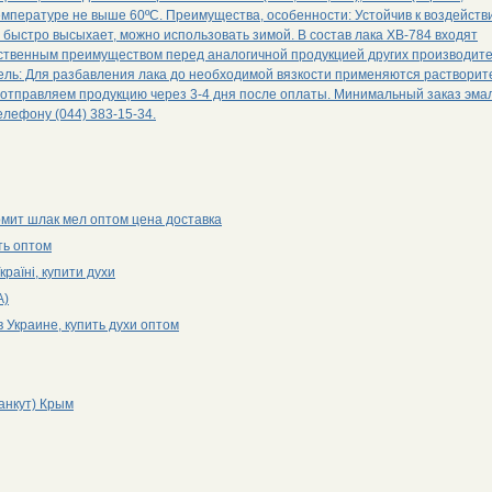
емпературе не выше 60ºС. Преимущества, особенности: Устойчив к воздейств
, быстро высыхает, можно использовать зимой. В состав лака ХВ-784 входят
ественным преимуществом перед аналогичной продукцией других производите
тель: Для разбавления лака до необходимой вязкости применяются растворит
и отправляем продукцию через 3-4 дня после оплаты. Минимальный заказ эма
елефону (044) 383-15-34.
омит шлак мел оптом цена доставка
ть оптом
раїні, купити духи
А)
Украине, купить духи оптом
анкут) Крым