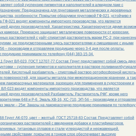
авляет собой суспензию пигментов и наполнителей в алкидном лаке с
 Назначение: Предназначена для грунтования металлических и деревянных
ества, особенности: Покрытие образумое грунтовкой ГФ-021, устойчиво к
та ГФ-021 входят компоненты импортного производства, что является
ией других производителей. Характеристика: Характеризуется двумя возмо
ых камерах. Прекрасно защищает металические поверхности от коррозии.
анных растворителей с уайт-спиритом),растворитель марки РС-2; при нанесен
ругими, не предусмотренными здесь растворителями и смешивание с иными
56 – производим и отправляем продукцию через 3-4 дня после оплаты.
ю продукцию принимаем по телефону (044) 383-15-34.
1 Грунт ВЛ-023, ГОСТ 12707-77 Состав: Грунт представляет собой смесь двух
рунтовки – суспензия пигментов и наполнителя в растворе поливинилбутираля
ителей. Кислотный разбавитель – спиртовый раствор ортофосфорной кислоты
их поверхностей, для защиты металла при межоперационном хранении, а та
ем лакокрасочных материалов, разрешен для применения в судостроении и
 ВЛ-023 входят компоненты импортного производства, что является
ией других производителей Разбавитель: Растворитель РФГ, кроме него
ворителями 648 и Р-6. Эмаль ХВ-16, ХС-710, ЭП-5б – производим и отправля
з эмали – 25кг. Заказы на лакокрасочную продукцию принимаем по телефону 
8 Грунт АК-070, цвет – желтый, ГОСТ 25718-83 Состав: Представляет собой
 органических растворителей с введением добавок и пластификаторов.
агниевых, титановых сплавов и стали углеродистой и нержавеющей.
ными свойствами; покрытие в тонком слое обеспечивает высокую