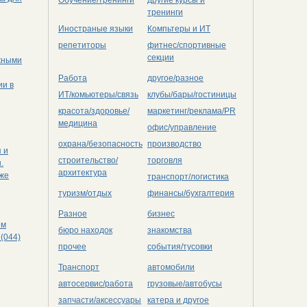
тренинги
Иностраные языки
Компьтеры и ИТ
репетиторы
фитнес/спортивные
секции
жными
Работа
другое/разное
ии в
ИТ/комьютеры/связь
клубы/бары/гостиницы
красота/здоровье/
маркетинг/реклама/PR
медицина
офис/управление
охрана/безопасность
производство
 и
строительство/
торговля
.
архитектура
кже
транспорт/логистика
туризм/отдых
финансы/бухгалтерия
Разное
бизнес
ем
бюро находок
знакомства
(044)
прочее
события/тусовки
Транспорт
автомобили
автосервис/работа
грузовые/автобусы
запчасти/аксессуары
катера и другое