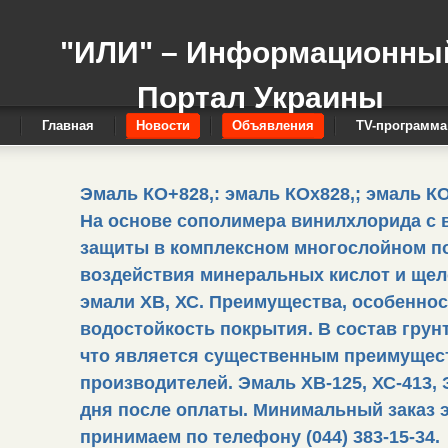
"ИЛИ" – Информационны
Портал Украины
Главная
Новости
Объявления
TV-программа
Эмаль КО+828,: эмаль КОх828,; эмаль КО
На основе сополимера винилхлорида с 
защиты в комплексном многослойном по
воздействия минеральных кислот и щелоч
эмали ХВ, ХС. Преимущества, особенно
водостойкость покрытия. В состав грун
что является существенным преимущест
производителей. Эмаль ХВ-125, ХС-413,
дня после оплаты. Минимальный заказ э
принимаем по телефону (044) 383-15-34.