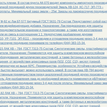
сть пленки. В состав грунта АК-070 входят компоненты импортного производ
чной продукцией других производителей Эмаль ХВ-124, ХС-717, ЭП-773 –
оплаты. Минимальный заказ эмали – 25кг. Заказы на лакокрасочную продукц
 ГФ-92 хс Лак БТ-577 битумный ГОСТ 5631-79 Состав: Представляет собой рас
нием модифицирующих добавок. Назначение: Лак предназначен для защиты
епродолжительном хранении и транспортировке, а также для изготовления
 или их смесь в соотношении 1:1. Недопустимо разбавление другими
0, УР-7101, ЭП-9111 – производим и отправляем продукцию через 3-4 дня п
красочную продукцию принимаем по телефону (044) 383-15-34.
15 ЛАК ХВ – 784, ГОСТ 7313-75 Состав: Синтетические смолы, пластификатор
орители. Назначение: Применяется для защиты в комплексном многослойном
борудования, металлических конструкций, а также бетонных и железобетон
ния, от воздействия агрессивных газов (SO2, CO2, Cl2), кислот (серной,
емпературе не выше 60ºС. Преимущества, особенности: Устойчив к воздейств
, быстро высыхает, можно использовать зимой. В состав лака ХВ-784 входят
ественным преимуществом перед аналогичной продукцией других производите
тель: Для разбавления лака до необходимой вязкости применяются рВЛтвори
 и отправляем продукцию через 3-4 дня после оплаты. Минимальный заказ эм
елефону (044) 383-15-34.
82 ЛАК ХВ – 784, ГОСТ 7313-75 Состав: Синтетические смолы, пластификато
орители. Назначение: Применяется для защиты в комплексном многослойном
борудования, металлических конструкций, а также бетонных и железобетон
ния, от воздействия агрессивных газов (SO2, CO2, Cl2), кислот (серной,