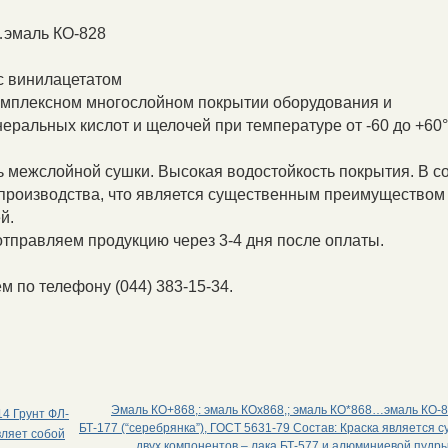
…эмаль КО-828
с винилацетатом
омплексном многослойном покрытии оборудования и
еральных кислот и щелочей при температуре от -60 до +60°
 межслойной сушки. Высокая водостойкость покрытия. В с
 производства, что является существенным преимуществом
й.
отправляем продукцию через 3-4 дня после оплаты.
 по телефону (044) 383-15-34.
Эмаль КО+868,: эмаль КОх868,; эмаль КО*868…эмаль КО-8
4 Грунт ФЛ-
БТ-177 (“серебрянка”), ГОСТ 5631-79 Состав: Краска является 
вляет собой
двух компонентов – лака БТ-577 и алюминиевой пудры