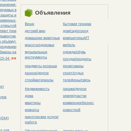
значение:
тируемых в
Объявления
 защиты и
ревянных,
Вещи
бытовая техника
 открытой
ляют (при
детский мир
дом/сад/огород
львентом,
домашние животные
компьютеры/ИТ
о объёму).
красота/здоровье
мебель
продукцию
 Заказы на
музыкальные
одежда/обувь
инструменты
»»
15-34.
посуда/продукты
предметы роскоши
промтовары
разное/другое
спорт/отдых
стройматериалы
телефоны/связь
яет
Недвижимость
гаражи/другое
дома
земля/участки
лов,
квартиры
коммерция/бизнес
комнаты
новострой
риелторские услуги/
(044)
работа
ка для
Обучение/тренинги
другие курсы и