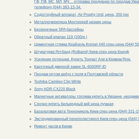
ГФ, ПФ, МС, МЛ, МЧ… отправка продукции по городам Укр
телефону (044) 383-15-34.
Содоструйный аппарат, Air Prophy Unit, цена, 350 грн
Металлочерепица Монтеррей низкие цены
Бесконечные SPA бассейны
Обратный клапан 110 (100гр.)
Цементная стяжка Крайзель Kreisel 440 спец цена (044) 5
Штукатурка Ротбанд (Rotband) Киев спец цена Кнауф
Усиление потенции. Купить Тонгкат Али в Кривом Роге.
Карточный дверной замок SL-6000RF-ID
Продам оптом арбуз с поля в Полтавской области
Toshiba Camileo Clip White
Sony HDR-CX220 Black
Магнитные активаторы топлива купить в Украине, неодим
Срочно купить бильярдный кий цена лучшая
Базальтовая вата Технониколь Киев спец цена (044) 331-1
Экструдированный пенополистирол Киев спец цена (044) 
Ремонт часов в Киеве