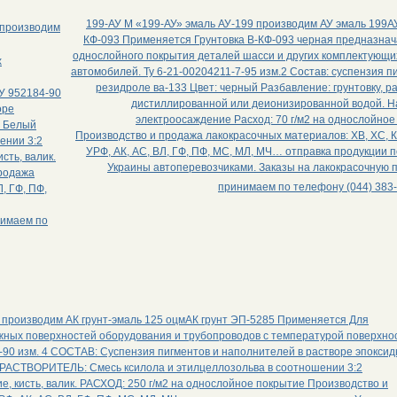
199-АУ М «199-АУ» эмаль АУ-199 производим АУ эмаль 199АУ
 производим
КФ-093 Применяется Грунтовка В-КФ-093 черная предназнач
однослойного покрытия деталей шасси и других комплектующи
х
автомобилей. Ту 6-21-00204211-7-95 изм.2 Состав: суспензия п
резидроле ва-133 Цвет: черный Разбавление: грунтовку, 
ТУ 952184-90
дистиллированной или деионизированной водой. Н
оре
электроосаждение Расход: 70 г/м2 на однослойное
: Белый
Производство и продажа лакокрасочных материалов: ХВ, ХС, К
ении 3:2
УРФ, АК, АС, ВЛ, ГФ, ПФ, МС, МЛ, МЧ… отправка продукции 
ть, валик.
Украины автоперевозчиками. Заказы на лакокрасочную 
продажа
принимаем по телефону (044) 383-
, ГФ, ПФ,
нимаем по
м производим АК грунт-эмаль 125 оцмАК грунт ЭП-5285 Применяется Для
жных поверхностей оборудования и трубопроводов с температурой поверхно
-90 изм. 4 СОСТАВ: Суспензия пигментов и наполнителей в растворе эпокси
й РАСТВОРИТЕЛЬ: Смесь ксилола и этилцеллозольва в соотношении 3:2
кисть, валик. РАСХОД: 250 г/м2 на однослойное покрытие Производство и