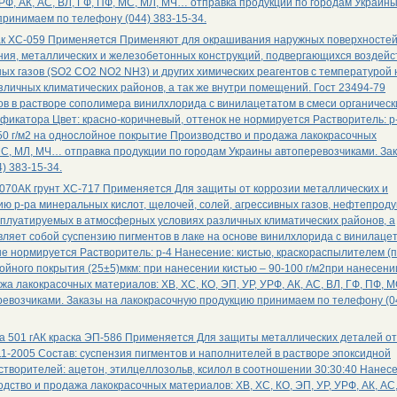
УРФ, АК, АС, ВЛ, ГФ, ПФ, МС, МЛ, МЧ… отправка продукции по городам Украин
принимаем по телефону (044) 383-15-34.
 лак ХС-059 Применяется Применяют для окрашивания наружных поверхносте
ния, металлических и железобетонных конструкций, подвергающихся воздей
ных газов (SO2 CO2 NO2 NH3) и других химических реагентов с температурой 
личных климатических районов, а так же внутри помещений. Гост 23494-79
ов в растворе сополимера винилхлорида с винилацетатом в смеси органическ
икатора Цвет: красно-коричневый, оттенок не нормируется Растворитель: р-
50 г/м2 на однослойное покрытие Производство и продажа лакокрасочных
, МС, МЛ, МЧ… отправка продукции по городам Украины автоперевозчиками. За
) 383-15-34.
 070АК грунт ХС-717 Применяется Для защиты от коррозии металлических и
ю р-ра минеральных кислот, щелочей, солей, агрессивных газов, нефтепроду
эксплуатируемых в атмосферных условиях различных климатических районов, а
тавляет собой суспензию пигментов в лаке на основе винилхлорида с винилаце
не нормируется Растворитель: р-4 Нанесение: кистью, краскораспылителем (
йного покрытия (25±5)мкм: при нанесении кистью – 90-100 г/м2при нанесени
а лакокрасочных материалов: ХВ, ХС, КО, ЭП, УР, УРФ, АК, АС, ВЛ, ГФ, ПФ, М
евозчиками. Заказы на лакокрасочную продукцию принимаем по телефону (0
ска 501 гАК краска ЭП-586 Применяется Для защиты металлических деталей от
1-2005 Состав: суспензия пигментов и наполнителей в растворе эпоксидной
творителей: ацетон, этилцеллозольв, ксилол в соотношении 30:30:40 Нанес
ство и продажа лакокрасочных материалов: ХВ, ХС, КО, ЭП, УР, УРФ, АК, АС,