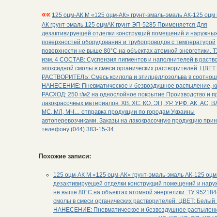
««
125 оцм-АК М «125 оцм-АК» грунт-эмаль-эмаль АК-125 оцм
АК грунт-эмаль 125 оцмАК грунт ЭП-5285 Применяется Для
дезактивируещей отделки конструкций помещений и наружны
поверхностей оборудования и трубопроводов с температурой
поверхности не выше 80°С на объектах атомной энергетики. 
изм. 4 СОСТАВ: Суспензия пигментов и наполнителей в раств
эпоксидной смолы в смеси органических растворителей. ЦВЕТ
РАСТВОРИТЕЛЬ: Смесь ксилола и этилцеллозольва в соотнош
НАНЕСЕНИЕ: Пневматическое и безвоздушное распыление, кис
РАСХОД: 250 г/м2 на однослойное покрытие Производство и 
лакокрасочных материалов: ХВ, ХС, КО, ЭП, УР, УРФ, АК, АС, ВЛ
МС, МЛ, МЧ… отправка продукции по городам Украины
автоперевозчиками. Заказы на лакокрасочную продукцию при
телефону (044) 383-15-34.
Похожие записи:
125 оцм-АК М «125 оцм-АК» грунт-эмаль-эмаль АК-125 оц
дезактивируещей отделки конструкций помещений и нару
не выше 80°С на объектах атомной энергетики. ТУ 952184
смолы в смеси органических растворителей. ЦВЕТ: Белы
НАНЕСЕНИЕ: Пневматическое и безвоздушное распыление, 