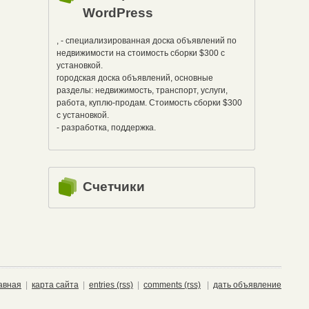
WordPress
, - специализированная доска объявлений по
недвижимости на стоимость сборки $300 с
установкой.
городская доска объявлений, основные
разделы: недвижимость, транспорт, услуги,
работа, куплю-продам. Стоимость сборки $300
с установкой.
- разработка, поддержка.
Счетчики
авная
|
карта сайта
|
entries (rss)
|
comments (rss)
|
дать объявление