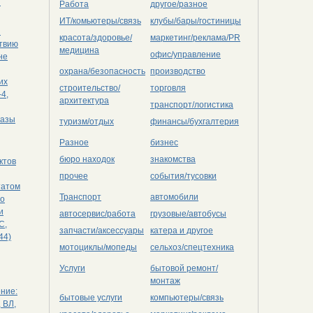
ы
Работа
другое/разное
ИТ/комьютеры/связь
клубы/бары/гостиницы
й
красота/здоровье/
маркетинг/реклама/PR
ствию
медицина
офис/управление
не
охрана/безопасность
производство
их
строительство/
торговля
4,
архитектура
транспорт/логистика
казы
туризм/отдых
финансы/бухгалтерия
Разное
бизнес
бюро находок
знакомства
ктов
прочее
события/тусовки
татом
Транспорт
автомобили
по
и
автосервис/работа
грузовые/автобусы
С,
запчасти/аксессуары
катера и другое
44)
мотоциклы/мопеды
сельхоз/cпецтехника
Услуги
бытовой ремонт/
монтаж
ение:
бытовые услуги
компьютеры/cвязь
 ВЛ,