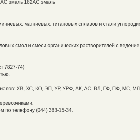
 АС эмаль 182АС эмаль
иниевых, магниевых, титановых сплавов и стали углероди
иловых смол и смеси органических растворителей с ведени
ст 7827-74)
тью.
лов: ХВ, ХС, КО, ЭП, УР, УРФ, АК, АС, ВЛ, ГФ, ПФ, МС, МЛ
перевозчиками.
 по телефону (044) 383-15-34.