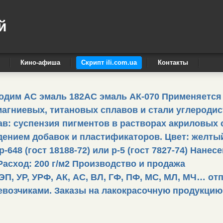
й
Кино-афиша
Скрипт ili.com.ua
Контакты
водим АС эмаль 182АС эмаль АК-070 Применяется
агниевых, титановых сплавов и стали углеродис
тав: суспензия пигментов в растворах акриловых 
дением добавок и пластификаторов. Цвет: желты
648 (гост 18188-72) или р-5 (гост 7827-74) Нанесе
асход: 200 г/м2 Производство и продажа
ЭП, УР, УРФ, АК, АС, ВЛ, ГФ, ПФ, МС, МЛ, МЧ… от
евозчиками. Заказы на лакокрасочную продукцию