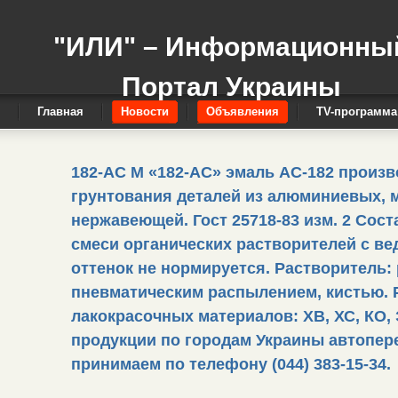
"ИЛИ" – Информационны
Портал Украины
Главная
Новости
Объявления
TV-программа
182-АС М «182-АС» эмаль АС-182 произ
грунтования деталей из алюминиевых, м
нержавеющей. Гост 25718-83 изм. 2 Сос
смеси органических растворителей с ве
оттенок не нормируется. Растворитель: р-
пневматическим распылением, кистью. Р
лакокрасочных материалов: ХВ, ХС, КО, 
продукции по городам Украины автопер
принимаем по телефону (044) 383-15-34.