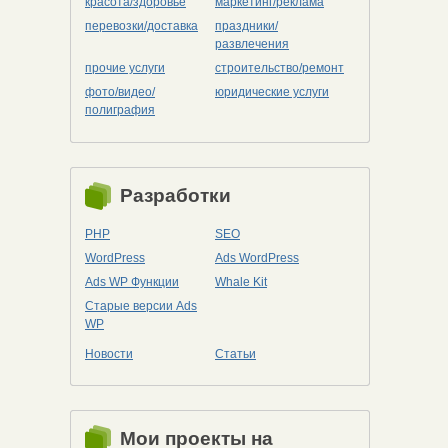
красота/здоровье
маркетинг/реклама
перевозки/доставка
праздники/
развлечения
прочие услуги
строительство/ремонт
фото/видео/
юридические услуги
полиграфия
Разработки
PHP
SEO
WordPress
Ads WordPress
Ads WP Функции
Whale Kit
Старые версии Ads
WP
Новости
Статьи
Мои проекты на