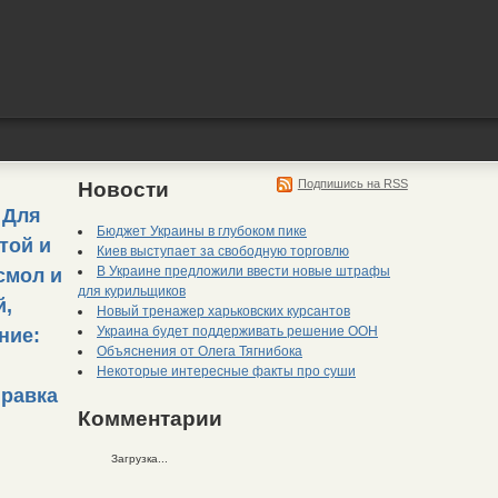
Подпишись на RSS
Новости
 Для
Бюджет Украины в глубоком пике
той и
Киев выступает за свободную торговлю
В Украине предложили ввести новые штрафы
смол и
для курильщиков
й,
Новый тренажер харьковских курсантов
Украина будет поддерживать решение ООН
ние:
Объяснения от Олега Тягнибока
Некоторые интересные факты про суши
правка
Комментарии
Загрузка...