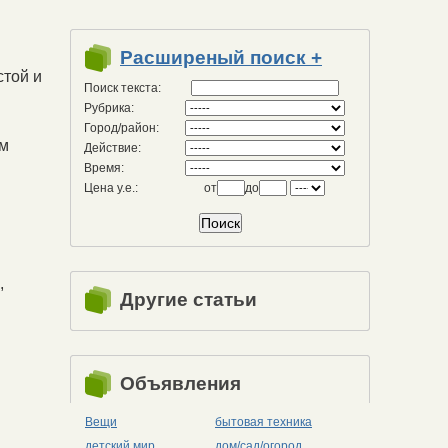
Расширеный поиск +
стой и
Поиск текста:
Рубрика:
Город/район:
ем
Действие:
Время:
Цена у.е.:
от
до
,
Другие статьи
Объявления
Вещи
бытовая техника
детский мир
дом/сад/огород