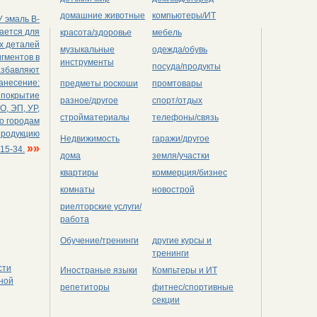
домашние животные
компьютеры/ИТ
 эмаль В-
ается для
красота/здоровье
мебель
х деталей
музыкальные
одежда/обувь
игментов в
инструменты
посуда/продукты
разбавляют
анесение:
предметы роскоши
промтовары
 покрытие
разное/другое
спорт/отдых
О, ЭП, УР,
стройматериалы
телефоны/связь
по городам
продукцию
Недвижимость
гаражи/другое
»»
15-34.
дома
земля/участки
квартиры
коммерция/бизнес
комнаты
новострой
риелторские услуги/
работа
Обучение/тренинги
другие курсы и
тренинги
сти
Иностраные языки
Компьтеры и ИТ
дной
репетиторы
фитнес/спортивные
секции