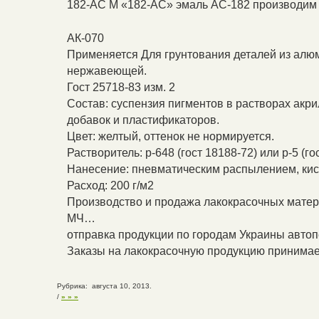
182-АС М «182-АС» эмаль АС-182 производим
АК-070
Применяется Для грунтования деталей из алюм
нержавеющей.
Гост 25718-83 изм. 2
Состав: суспензия пигментов в растворах акр
добавок и пластификаторов.
Цвет: желтый, оттенок не нормируется.
Растворитель: р-648 (гост 18188-72) или р-5 (го
Нанесение: пневматическим распылением, кис
Расход: 200 г/м2
Производство и продажа лакокрасочных материа
МЧ…
отправка продукции по городам Украины авто
Заказы на лакокрасочную продукцию принимаем
Рубрика: августа 10, 2013.
/
» » »