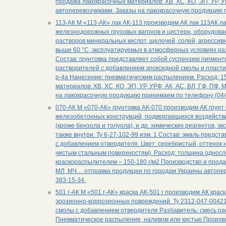
продажа лакокрасочных материалов: ХВ, ХС, КО, ЭП, УР, 
автоперевозчиками. Заказы на лакокрасочную продукцию 
113-АК М «113-АК» лак АК-113 производим АК лак 113АК
железнодорожных грузовых вагонов и цистерн, оборудова
растворов минеральных кислот, щелочей, солей, агрессив
выше 60 °С, эксплуатируемых в атмосферных условиях раз
Состав: грунтовка представляет собой суспензию пигмент
растворителей с добавлением эпоксидной смолы и пластиф
р-4а Нанесение: пневматическим распылением. Расход: 1
материалов: ХВ, ХС, КО, ЭП, УР, УРФ, АК, АС, ВЛ, ГФ, ПФ
на лакокрасочную продукцию принимаем по телефону (044
070-АК М «070-АК» грунтовка АК-070 производим АК грунт
железобетонных конструкций, подвергающихся воздействи
(кроме бензола и толуола), и др. химических реагентов, 
также внутри. Ту 6-27-102-99 изм. 1 Состав: эмаль предс
с добавлением отвердителя. Цвет: серебристый, оттенок 
чистым стальным поверхностям). Расход: толщина односло
краскораспылителем – 150-180 г/м2 Производство и продаж
МЛ, МЧ… отправка продукции по городам Украины автопер
383-15-34.
501 г-АК М «501 г-АК» краска АК-501 г производим АК кра
эрозионно-коррозионных повреждений. Ту 2312-047-00421
смолы с добавлением отвердителя Разбавитель: смесь рас
Пневматическое распыление, наливом или кистью Производ