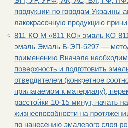
ЭП, УР, УРФ, АК, АС, ВЛ, ГФ, П
продукции по городам Украины а
лакокрасочную продукцию приним
811-КО М «811-КО» эмаль КО-81
эмаль Эмаль Б-ЭП-5297 — метод
применению Вначале необходим
поверхность и подготовить эмаль
отвердителем (конкретное соотн
прилагаемом к материалу), пере
расстойки 10-15 минут, начать н
жизнеспособности на протяжени
по нанесению эмалевого слоя ре