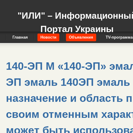
"ИЛИ" – Информационны
Портал Украины
Главная
Новости
Объявления
TV-программа
140-ЭП М «140-ЭП» эма
ЭП эмаль 140ЭП эмаль
назначение и область 
своим отменным харак
может быть использов