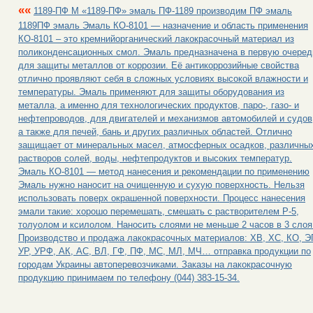
««
1189-ПФ М «1189-ПФ» эмаль ПФ-1189 производим ПФ эмаль
1189ПФ эмаль Эмаль КО-8101 — назначение и область применения
КО-8101 – это кремнийорганический лакокрасочный материал из
поликонденсационных смол. Эмаль предназначена в первую очеред
для защиты металлов от коррозии. Её антикоррозийные свойства
отлично проявляют себя в сложных условиях высокой влажности и
температуры. Эмаль применяют для защиты оборудования из
металла, а именно для технологических продуктов, паро-, газо- и
нефтепроводов, для двигателей и механизмов автомобилей и судов
а также для печей, бань и других различных областей. Отлично
защищает от минеральных масел, атмосферных осадков, различны
растворов солей, воды, нефтепродуктов и высоких температур.
Эмаль КО-8101 — метод нанесения и рекомендации по применению
Эмаль нужно наносит на очищенную и сухую поверхность. Нельзя
использовать поверх окрашенной поверхности. Процесс нанесения
эмали такие: хорошо перемешать, смешать с растворителем P-5,
толуолом и ксилолом. Наносить слоями не меньше 2 часов в 3 слоя
Производство и продажа лакокрасочных материалов: ХВ, ХС, КО, Э
УР, УРФ, АК, АС, ВЛ, ГФ, ПФ, МС, МЛ, МЧ… отправка продукции по
городам Украины автоперевозчиками. Заказы на лакокрасочную
продукцию принимаем по телефону (044) 383-15-34.