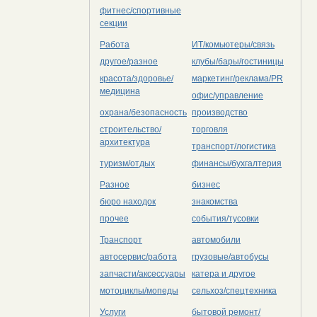
фитнес/спортивные
секции
Работа
ИТ/комьютеры/связь
другое/разное
клубы/бары/гостиницы
красота/здоровье/
маркетинг/реклама/PR
медицина
офис/управление
охрана/безопасность
производство
строительство/
торговля
архитектура
транспорт/логистика
туризм/отдых
финансы/бухгалтерия
Разное
бизнес
бюро находок
знакомства
прочее
события/тусовки
Транспорт
автомобили
автосервис/работа
грузовые/автобусы
запчасти/аксессуары
катера и другое
мотоциклы/мопеды
сельхоз/cпецтехника
Услуги
бытовой ремонт/