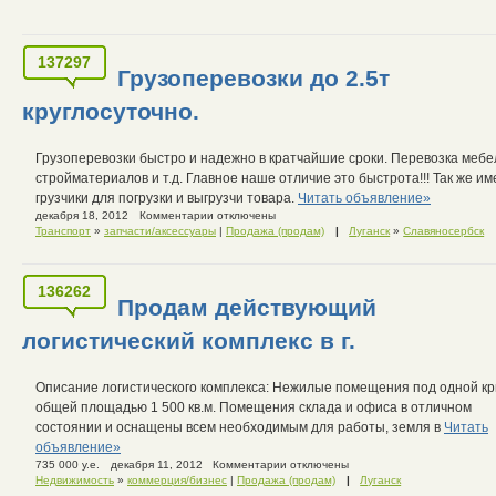
137297
Грузоперевозки до 2.5т
круглосуточно.
Грузоперевозки быстро и надежно в кратчайшие сроки. Перевозка мебе
стройматериалов и т.д. Главное наше отличие это быстрота!!! Так же и
грузчики для погрузки и выгрузчи товара.
Читать объявление»
декабря 18, 2012
Комментарии отключены
Транспорт
»
запчасти/аксессуары
|
Продажа (продам)
|
Луганск
»
Славяносербск
136262
Продам действующий
логистический комплекс в г.
Описание логистического комплекса: Нежилые помещения под одной к
общей площадью 1 500 кв.м. Помещения склада и офиса в отличном
состоянии и оснащены всем необходимым для работы, земля в
Читать
объявление»
735 000 у.е.
декабря 11, 2012
Комментарии отключены
Недвижимость
»
коммерция/бизнес
|
Продажа (продам)
|
Луганск