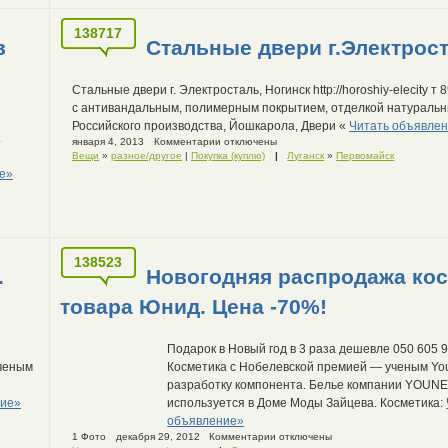
138717
в
Стальные двери г.Электрост
Стальные двери г. Электросталь, Ногинск http://horoshiy-elecity т
с антивандальным, полимерным покрытием, отделкой натураль
Российского производства, Йошкарола, Двери «
Читать объявле
.
января 4, 2013
Комментарии отключены
Вещи
»
разное/другое
|
Покупка (куплю)
|
Луганск
»
Первомайск
е»
138523
.
Новогодняя распродажа кос
товара Юнид. Цена -70%!
Подарок в Новый год в 3 раза дешевле 050 605 
ученым
Косметика с Нобелевской премией — ученым Yo
разработку компонента. Белье компании YOUN
ние»
используется в Доме Моды Зайцева. Косметика:
объявление»
1 Фото
декабря 29, 2012
Комментарии отключены