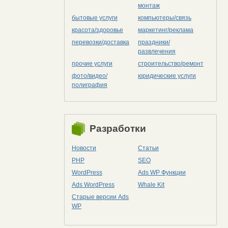
монтаж
бытовые услуги
компьютеры/cвязь
красота/здоровье
маркетинг/реклама
перевозки/доставка
праздники/
развлечения
прочие услуги
строительство/ремонт
фото/видео/
юридические услуги
полиграфия
Разработки
Новости
Статьи
PHP
SEO
WordPress
Ads WP Функции
Ads WordPress
Whale Kit
Старые версии Ads
WP