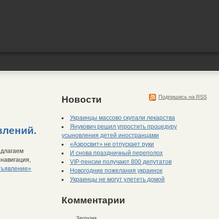
Подпишись на RSS
Новости
Украинцы массово скупали лекарства
Янукович решил упростить процедуру
лений.
усыновления детей иностранцами
«Аэросвит» не отпускает руки
редлагаем
И снова праздничный переполох
 навигация,
VIP-пенсии получают 800 депутатов
бъявление»
Новогодние пожелания украинок
Украинцы не могут улететь домой
Комментарии
Загрузка...