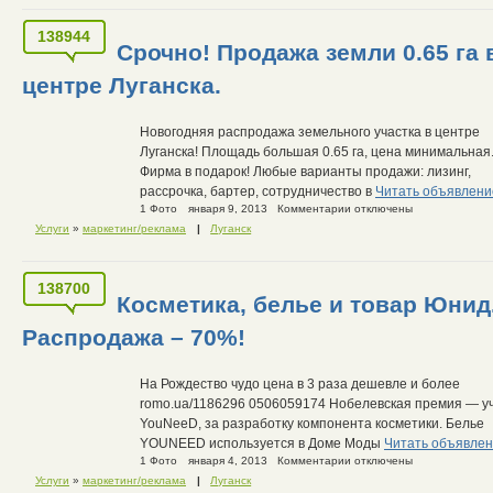
138944
Срочно! Продажа земли 0.65 га 
центре Луганска.
Новогодняя распродажа земельного участка в центре
Луганска! Площадь большая 0.65 га, цена минимальная
Фирма в подарок! Любые варианты продажи: лизинг,
рассрочка, бартер, сотрудничество в
Читать объявлени
1 Фото
января 9, 2013
Комментарии отключены
Услуги
»
маркетинг/реклама
|
Луганск
138700
Косметика, белье и товар Юнид
Распродажа – 70%!
На Рождество чудо цена в 3 раза дешевле и более
romo.ua/1186296 0506059174 Нобелевская премия — 
YouNeeD, за разработку компонента косметики. Белье
YOUNEED используется в Доме Моды
Читать объявле
1 Фото
января 4, 2013
Комментарии отключены
Услуги
»
маркетинг/реклама
|
Луганск