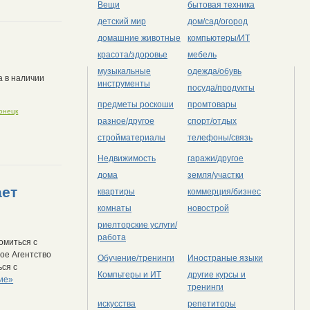
Вещи
бытовая техника
детский мир
дом/сад/огород
домашние животные
компьютеры/ИТ
красота/здоровье
мебель
музыкальные
одежда/обувь
а в наличии
инструменты
посуда/продукты
предметы роскоши
промтовары
онецк
разное/другое
спорт/отдых
стройматериалы
телефоны/связь
Недвижимость
гаражи/другое
дома
земля/участки
ает
квартиры
коммерция/бизнес
комнаты
новострой
риелторские услуги/
работа
омиться с
ое Агентство
Обучение/тренинги
Иностраные языки
ься с
Компьтеры и ИТ
другие курсы и
ие»
тренинги
искусства
репетиторы