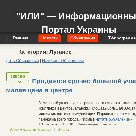
"ИЛИ" — Информационн
Портал Украины
Главная
Новости
Объявления
TV-программа
Категория:
Луганск
Дать Объявление
|
Изменить Объявление
139169
Продается срочно большой учас
малая цена в центре
Земельный участок для строительства многоэтажного 
комплекса в центре Луганска! Площадь большая 0.65 га
минимальная, все коммуникации. Перспективное место,
панорама всего города. Фирма в
Читать объявление»
1 Фото
января 12, 2013
Комментарии отключены
Услуги
»
маркетинг/реклама
|
Луганск