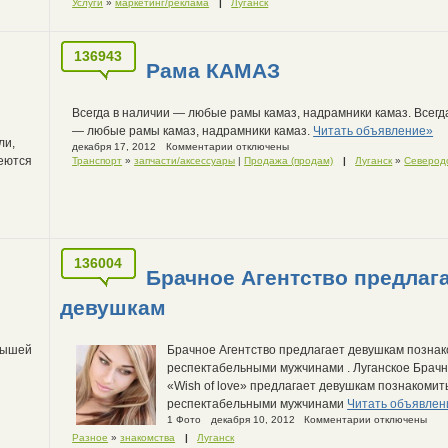
Услуги
»
маркетинг/реклама
|
Луганск
136943
Рама КАМАЗ
Всегда в наличии — любые рамы камаз, надрамники камаз. Всегд
— любые рамы камаз, надрамники камаз.
Читать объявление»
ли,
декабря 17, 2012
Комментарии отключены
меются
Транспорт
»
запчасти/аксессуары
|
Продажа (продам)
|
Луганск
»
Северод
136004
Брачное Агентство предлаг
девушкам
рышей
Брачное Агентство предлагает девушкам познак
респектабельными мужчинами . Луганское Брачн
«Wish of love» предлагает девушкам познакомит
респектабельными мужчинами
Читать объявлен
1 Фото
декабря 10, 2012
Комментарии отключены
Разное
»
знакомства
|
Луганск