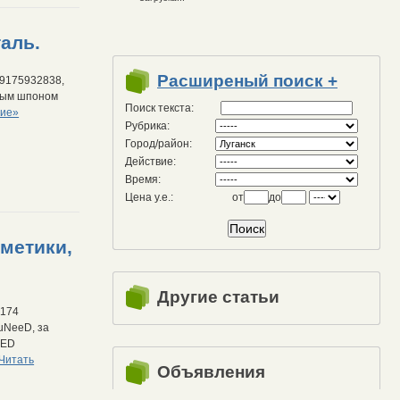
аль.
Расширеный поиск +
 89175932838,
ным шпоном
Поиск текста:
ние»
Рубрика:
Город/район:
Действие:
Время:
Цена у.е.:
от
до
метики,
Другие статьи
9174
uNeeD, за
EED
Читать
Объявления