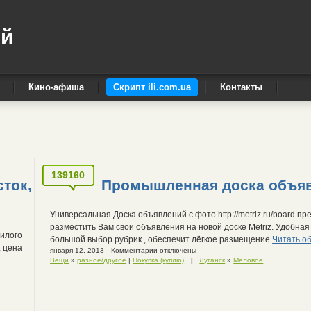
ый
Кино-афиша
Скрипт ili.com.ua
Контакты
139160
ток,
Промышленная доска объяв
Универсальная Доска объявлений с фото http://metriz.ru/board п
разместить Вам свои объявления на новой доске Metriz. Удобная
жилого
большой выбор рубрик , обеспечит лёгкое размещение
Читать о
, цена
января 12, 2013
Комментарии отключены
Вещи
»
разное/другое
|
Покупка (куплю)
|
Луганск
»
Меловое