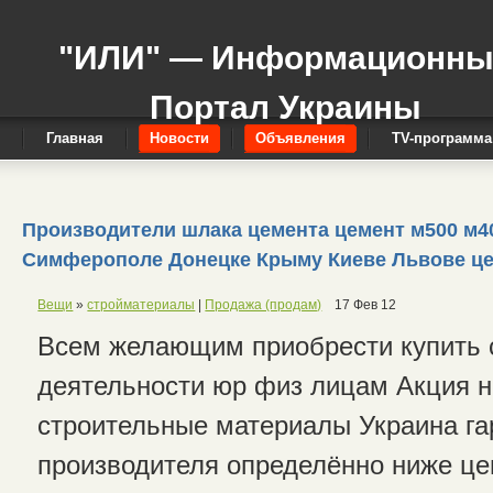
"ИЛИ" — Информационн
Портал Украины
Главная
Новости
Объявления
TV-программа
Производители шлака цемента цемент м500 м40
Симферополе Донецке Крыму Киеве Львове це
Вещи
»
стройматериалы
|
Продажа (продам)
17 Фев 12
Всем желающим приобрести купить 
деятельности юр физ лицам Акция н
строительные материалы Украина га
производителя определённо ниже це