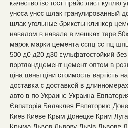
качество iso гост прайс лист куплю у
уноса унос шлак гранулированный 
шлак угольные брикеты клинкер це
навалом в навале в мешках таре 50к
марок марки цемента сспц сс пц шп
500 д0 д20 д30 сульфатостойкий бе
портландцемент цемент оптом в роз
ціна цены ціни стоимость вартість н
доставка с доставкой в длинномера
авто в по Украине Украина Евпатори
Євпаторія Балаклея Евпаторию Доне
Киев Киеве Крым Донецке Крим Луг
Крыма Львов Львову Львів Львове 