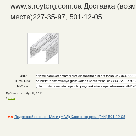
www.stroytorg.com.ua Доставка (воз
месте)227-35-97, 501-12-05.
URL:
HTML Link:
bbCode:
Рубрика: ноября 8, 2011.
/
» » »
««
Подвесной потолок Миви (MIWI) Киев спец цена (044) 501-12-05