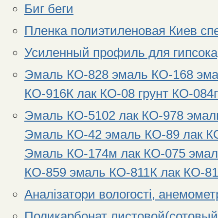
Биг беги
Пленка полиэтиленовая Киев спе
Усиленный профиль для гипсокар
Эмаль КО-828 эмаль КО-168 эма
КО-916К лак КО-08 грунт КО-084г
Эмаль КО-5102 лак КО-978 эмаль
Эмаль КО-42 эмаль КО-89 лак К
Эмаль КО-174м лак КО-075 эмал
КО-859 эмаль КО-811К лак КО-8
Аналізатори вологості, анемомет
Поликарбонат листовой(сотовы