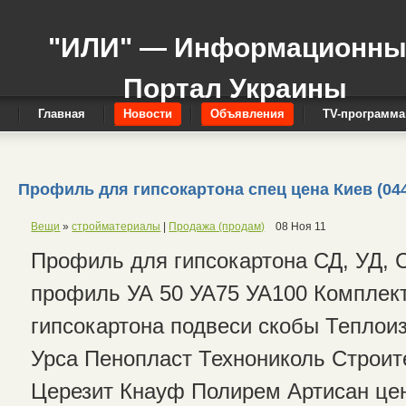
"ИЛИ" — Информационн
Портал Украины
Главная
Новости
Объявления
TV-программа
Профиль для гипсокартона спец цена Киев (044
Вещи
»
стройматериалы
|
Продажа (продам)
08 Ноя 11
Профиль для гипсокартона СД, УД, 
профиль УА 50 УА75 УА100 Комплек
гипсокартона подвеси скобы Теплои
Урса Пенопласт Технониколь Строит
Церезит Кнауф Полирем Артисан це