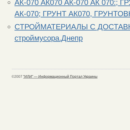
АК-070 АК070 АК-070 АК 070:; 
АК-070; ГРУНТ АК070, ГРУНТОВ
СТРОЙМАТЕРИАЛЫ С ДОСТАВКО
строймусора.Днепр
©2007
"ИЛИ" — Информационный Портал Украины