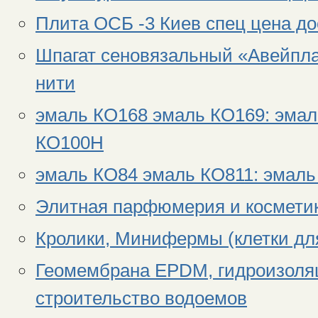
Плита ОСБ -3 Киев спец цена до
Шпагат сеновязальный «Авейпл
нити
эмаль КО168 эмаль КО169: эмал
КО100Н
эмаль КО84 эмаль КО811: эмаль
Элитная парфюмерия и космети
Кролики, Минифермы (клетки дл
Геомембрана EPDM, гидроизоляц
строительство водоемов