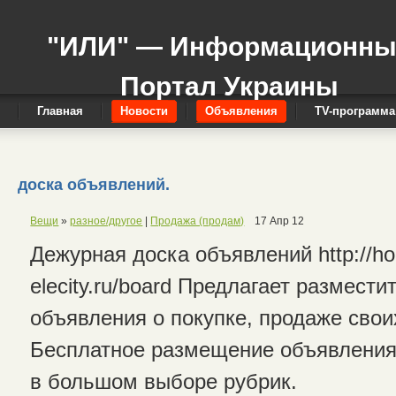
"ИЛИ" — Информационн
Портал Украины
Главная
Новости
Объявления
TV-программа
доска объявлений.
Вещи
»
разное/другое
|
Продажа (продам)
17 Апр 12
Дежурная доска объявлений http://ho
elecity.ru/board Предлагает размести
объявления о покупке, продаже свои
Бесплатное размещение объявления
в большом выборе рубрик.