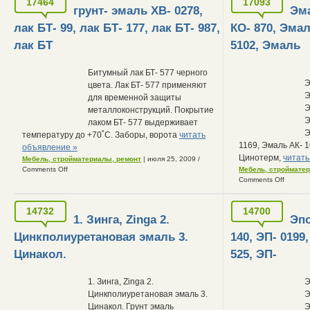
17464
17093
грунт- эмаль ХВ- 0278,
Эма
лак БТ- 99, лак БТ- 177, лак БТ- 987,
КО- 870, Эмал
лак БТ
5102, Эмаль
Битумный лак БТ- 577 черного
Э
цвета. Лак БТ- 577 применяют
Э
для временной защиты
Э
металлоконструкций. Покрытие
Э
лаком БТ- 577 выдерживает
Э
температуру до +70˚С. Заборы, ворота
читать
1169, Эмаль АК- 
объявление »
Цинотерм,
читать
Мебель, стройматериалы, ремонт
| июля 25, 2009
/
Comments Off
Мебель, строймате
Comments Off
14732
14700
1. Зинга, Zinga 2.
Эпо
Цинкполиуретановая эмаль 3.
140, ЭП- 0199,
Цинакол.
525, ЭП-
1. Зинга, Zinga 2.
Э
Цинкполиуретановая эмаль 3.
Э
Цинакол. Грунт эмаль
Э