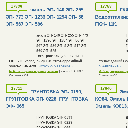
17836
17788
эмаль ЭП- 140 ЭП- 255
ГКЖ
ЭП- 773 ЭП- 1236 ЭП- 1294 ЭП- 56
Водоотталки
ЭП- 567 ЭП- 586
ГКЖ- 11К.
эмаль ЭП- 140 ЭП- 255 ЭП- 773
Г
ЭП- 1236 ЭП- 1294 ЭП- 56 ЭП-
В
567 ЭП- 586 ЭП- 5 ЭП- 547 ЭП-
Г
569 ЭП- 525
ж
Электроизоляционная эмаль
п
ГФ- 92ГС холодной сушки. Антикоррозийной
стенах зданий бе
эмалью ГФ- 92ХС
читать объявление »
объявление »
Мебель, стройматериалы, ремонт
| июля 28, 2009
/
Мебель, строймате
Comments Off
Comments Off
17711
17640
ГРУНТОВКА ЭП- 0199,
Эм
ГРУНТОВКА ЭП- 0228, ГРУНТОВКА
КО84, Эмаль 
ЭФ- 065,
Эмаль КО813
ГРУНТОВКА ЭП- 0199,
Д
ГРУНТОВКА ЭП- 0228,
р
ГРУНТОВКА ЭФ- 065,
8