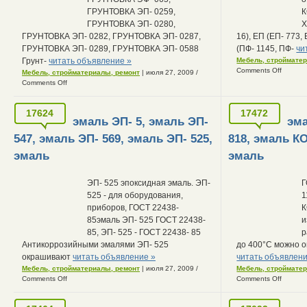
ГРУНТОВКА ЭП- 0259,
К
ГРУНТОВКА ЭП- 0280,
Х
ГРУНТОВКА ЭП- 0282, ГРУНТОВКА ЭП- 0287,
16), ЕП (ЕП- 773,
ГРУНТОВКА ЭП- 0289, ГРУНТОВКА ЭП- 0588
(ПФ- 1145, ПФ-
чи
Грунт-
читать объявление »
Мебель, строймате
Comments Off
Мебель, стройматериалы, ремонт
| июля 27, 2009
/
Comments Off
17624
17472
эмаль ЭП- 5, эмаль ЭП-
эма
547, эмаль ЭП- 569, эмаль ЭП- 525,
818, эмаль КО
эмаль
эмаль
ЭП- 525 эпоксидная эмаль. ЭП-
Г
525 - для оборудования,
1
приборов, ГОСТ 22438-
К
85эмаль ЭП- 525 ГОСТ 22438-
и
85, ЭП- 525 - ГОСТ 22438- 85
р
Антикоррозийными эмалями ЭП- 525
до 400°С можно о
окрашивают
читать объявление »
читать объявлени
Мебель, стройматериалы, ремонт
| июля 27, 2009
/
Мебель, строймате
Comments Off
Comments Off