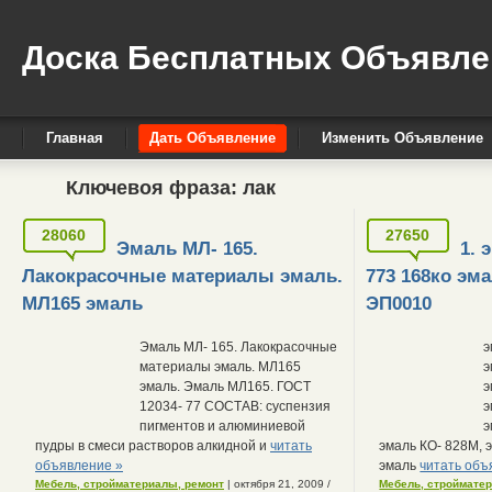
Доска Бесплатных Объявле
Главная
Дать Объявление
Изменить Объявление
Ключевоя фраза:
лак
28060
27650
Эмаль МЛ- 165.
1. 
Лакокрасочные материалы эмаль.
773 168ко эм
МЛ165 эмаль
ЭП0010
Эмаль МЛ- 165. Лакокрасочные
э
материалы эмаль. МЛ165
э
эмаль. Эмаль МЛ165. ГОСТ
э
12034- 77 СОСТАВ: суспензия
э
пигментов и алюминиевой
э
пудры в смеси растворов алкидной и
читать
эмаль КО- 828М, э
объявление »
эмаль
читать объ
Мебель, стройматериалы, ремонт
| октября 21, 2009
/
Мебель, строймате