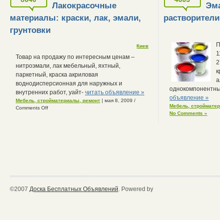
Лакокрасочные
Эма
материалы: краски, лак, эмали,
растворители
грунтовки
П
Киев
1
Товар на продажу по интересным ценам –
2
нитроэмали, лак мебельный, яхтный,
к
паркетный, краска акриловая
а
воднодисперсионная для наружных и
однокомпонентный
внутренних работ, уайт-
читать объявление »
объявление »
Мебель, стройматериалы, ремонт
| мая 8, 2009
/
Мебель, строймате
Comments Off
No Comments »
©2007
Доска Бесплатных Объявлений
. Powered by