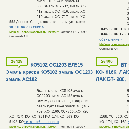
эмаль ЭП- 574М, эмаль ХС-
Э
503, эмаль ХС- 502, эмаль ХС-
Э
413, эмаль ХС- 416, эмаль ХС-
Э
519, эмаль ХС- 717, эмаль ХС-
Э
558 Донецк- Спецлакокраска реализует также
Э
читать объявление »
ЭМАЛЬ ПФ101К Э
Мебель, стройматериалы, ремонт
| октября 12, 2009
/
ЭМАЛЬ ПФ1126 
Comments Off
объявление »
Мебель, строймате
Comments Off
26429
26400
КО5102 ОС1203 ВЛ515
БТ 
Эмаль краска КО5102 эмаль ОС1203
КО- 916К, ЛАК
эмаль АС182
ЛАК БТ- 988,
Эмаль краска КО5102 эмаль
Л
ОС1203 эмаль АС182 эмаль
Б
ВЛ515 Донецк- Спецлакокраска
Л
реализует также эмали ХС (ХС-
С
759, ХС- 1169, ХС- 710, ХС- 720,
т
ХС- 717), КО (КО- 814 КО- 174, КО- 168, КО-
1169, ХС- 710, ХС
5102, КО
читать объявление »
КО- 174, КО- 168,
Мебель, стройматериалы, ремонт
| октября 8, 2009
/
Мебель, строймате