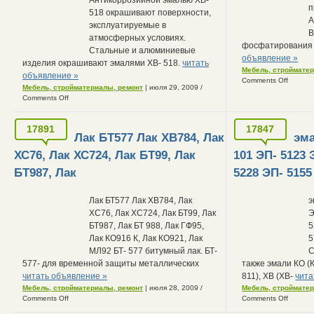
п
518 окрашивают поверхности,
А
эксплуатируемые в
В
атмосферных условиях.
фосфатирования 
Стальные и алюминиевые
объявление »
изделия окрашивают эмалями ХВ- 518.
читать
Мебель, строймате
объявление »
Comments Off
Мебель, стройматериалы, ремонт
| июля 29, 2009
/
Comments Off
17891
17847
Лак БТ577 Лак ХВ784, Лак
эма
ХС76, Лак ХС724, Лак БТ99, Лак
101 ЭП- 5123 
БТ987, Лак
5228 ЭП- 5155
Лак БТ577 Лак ХВ784, Лак
э
ХС76, Лак ХС724, Лак БТ99, Лак
Э
БТ987, Лак БТ 988, Лак ГФ95,
5
Лак КО916 К, Лак КО921, Лак
5
МЛ92 БТ- 577 битумный лак. БТ-
С
577- для временной защиты металлических
также эмали КО (К
читать объявление »
811), ХВ (ХВ-
чита
Мебель, стройматериалы, ремонт
| июля 28, 2009
/
Мебель, строймате
Comments Off
Comments Off