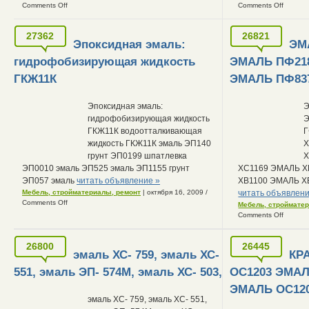
Comments Off
Comments Off
27362
26821
Эпоксидная эмаль:
ЭМ
гидрофобизирующая жидкость
ЭМАЛЬ ПФ21
ГКЖ11К
ЭМАЛЬ ПФ83
Эпоксидная эмаль:
Э
гидрофобизирующая жидкость
ГКЖ11К водоотталкивающая
Г
жидкость ГКЖ11К эмаль ЭП140
Х
грунт ЭП0199 шпатлевка
Х
ЭП0010 эмаль ЭП525 эмаль ЭП1155 грунт
ХС1169 ЭМАЛЬ Х
ЭП057 эмаль
читать объявление »
ХВ1100 ЭМАЛЬ Х
Мебель, стройматериалы, ремонт
| октября 16, 2009
/
читать объявлени
Comments Off
Мебель, строймате
Comments Off
26800
26445
эмаль ХС- 759, эмаль ХС-
КР
551, эмаль ЭП- 574М, эмаль ХС- 503,
ОС1203 ЭМАЛ
ЭМАЛЬ ОС12
эмаль ХС- 759, эмаль ХС- 551,