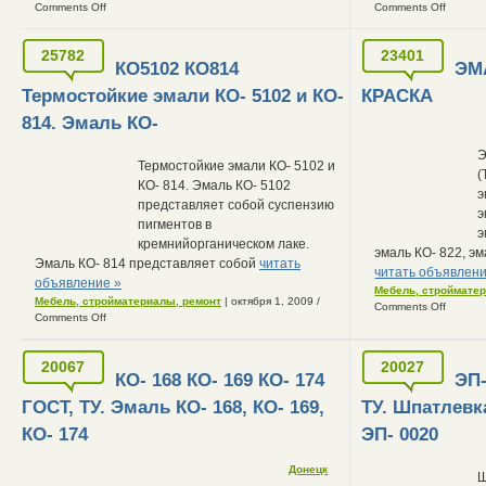
Comments Off
Comments Off
25782
23401
КО5102 КО814
ЭМ
Термостойкие эмали КО- 5102 и КО-
КРАСКА
814. Эмаль КО-
Э
Термостойкие эмали КО- 5102 и
(
КО- 814. Эмаль КО- 5102
э
представляет собой суспензию
э
пигментов в
э
кремнийорганическом лаке.
эмаль КО- 822, эм
Эмаль КО- 814 представляет собой
читать
читать объявлени
объявление »
Мебель, строймате
Мебель, стройматериалы, ремонт
| октября 1, 2009
/
Comments Off
Comments Off
20067
20027
КО- 168 КО- 169 КО- 174
ЭП-
ГОСТ, ТУ. Эмаль КО- 168, КО- 169,
ТУ. Шпатлевк
КО- 174
ЭП- 0020
Донецк
Ш