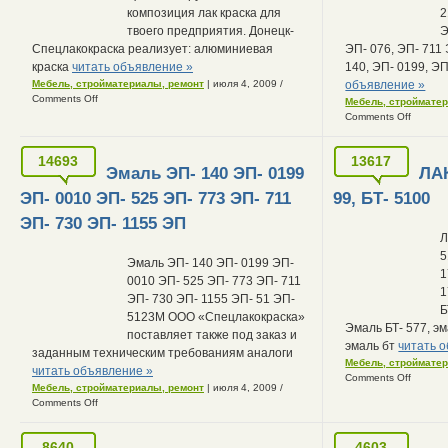
композиция лак краска для
2
твоего предприятия. Донецк-
Э
Спецлакокраска реализует: алюминиевая
ЭП- 076, ЭП- 7
краска
читать объявление »
140, ЭП- 0199, ЭП
Мебель, стройматериалы, ремонт
| июля 4, 2009
/
объявление »
Comments Off
Мебель, строймате
Comments Off
14693
13617
Эмаль ЭП- 140 ЭП- 0199
ЛАК
ЭП- 0010 ЭП- 525 ЭП- 773 ЭП- 711
99, БТ- 5100
ЭП- 730 ЭП- 1155 ЭП
Л
5
Эмаль ЭП- 140 ЭП- 0199 ЭП-
1
0010 ЭП- 525 ЭП- 773 ЭП- 711
1
ЭП- 730 ЭП- 1155 ЭП- 51 ЭП-
Б
5123М ООО «Спецлакокраска»
Эмаль БТ- 577, эм
поставляет также под заказ и
эмаль бт
читать 
заданным техническим требованиям аналоги
Мебель, строймате
читать объявление »
Comments Off
Мебель, стройматериалы, ремонт
| июля 4, 2009
/
Comments Off
8640
4603