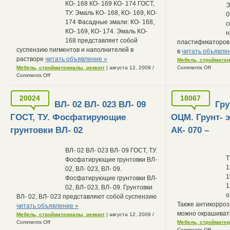
КО- 168 КО- 169 КО- 174 ГОСТ,
Э
ТУ. Эмаль КО- 168, КО- 169, КО-
0
174 Фасадные эмали: КО- 168,
с
КО- 169, КО- 174. Эмаль КО-
н
168 представляет собой
пластификаторов
суспензию пигментов и наполнителей в
в
читать объявле
растворе
читать объявление »
Мебель, строймате
Мебель, стройматериалы, ремонт
| августа 12, 2009
/
Comments Off
Comments Off
20024
18067
ВЛ- 02 ВЛ- 023 ВЛ- 09
Гру
ГОСТ, ТУ. Фосфатирующие
ОЦМ. Грунт- 
грунтовки ВЛ- 02
АК- 070 –
ВЛ- 02 ВЛ- 023 ВЛ- 09 ГОСТ, ТУ.
Т
Фосфатирующие грунтовки ВЛ-
1
02, ВЛ- 023, ВЛ- 09.
1
Фосфатирующие грунтовки ВЛ-
1
02, ВЛ- 023, ВЛ- 09. Грунтовки
о
ВЛ- 02, ВЛ- 023 представляют собой суспензию
Также антикорро
читать объявление »
можно окрашива
Мебель, стройматериалы, ремонт
| августа 12, 2009
/
Comments Off
Мебель, строймате
Comments Off