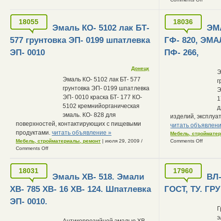
18055
18036
Эмаль КО- 5102 лак БТ-
ЭМ
577 грунтовка ЭП- 0199 шпатлевка
ГФ- 820, ЭМА
ЭП- 0010
ПФ- 266,
Донецк
Э
Эмаль КО- 5102 лак БТ- 577
г
грунтовка ЭП- 0199 шпатлевка
Э
ЭП- 0010 краска БТ- 177 КО-
1
5102 кремнийорганическая
д
эмаль. КО- 828 для
изделий, эксплу
поверхностей, контактирующих с пищевыми
читать объявлени
продуктами.
читать объявление »
Мебель, строймате
Мебель, стройматериалы, ремонт
| июля 29, 2009
/
Comments Off
Comments Off
18031
17960
Эмаль ХВ- 518. Эмали
ВЛ-
ХВ- 785 ХВ- 16 ХВ- 124. Шпатлевка
ГОСТ, ТУ. ГР
ЭП- 0010.
Г
э
Антикоррозийной эмалью ХВ-