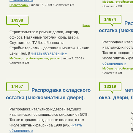
Мебель, строймате
Промтовары
| июля 27, 2009
/
Comments Off
Comments Off
14874
14998
Рас
Киев
остатка (меж
Строительство и ремонт домов, квартир,
офисов. Натяжные потолки, окна, двери.
Распродажа итал
Спутниковое TV без абонплаты.
итальянских пост
Стройматериалы, - доставка и монтаж. Низкие
Так же в продаже
цены. Тел. 8
читать объявление »
числе элитных фа
Мебель, стройматериалы, ремонт
| июля 7, 2009
/
Comments Off
объявление »
Мебель, строймате
Comments Off
14457
13319
Распродажа складского
ме
остатка (межкомнатные двери).
окна, двери,
Распродажа итальянских дверей ведущих
М
итальянских поставщиков со скидками от 50%.
б
Так же в продаже отдельные полотна, в том
п
числе элитных фабрик за 1900 руб.
читать
S
объявление »