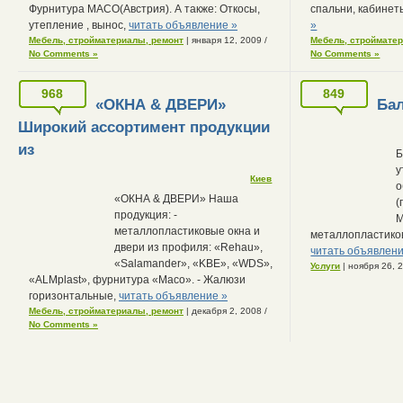
Фурнитура MACO(Австрия). А также: Откосы,
спальни, кабинет
утепление , вынос,
читать объявление »
»
Мебель, стройматериалы, ремонт
| января 12, 2009
/
Мебель, строймате
No Comments »
No Comments »
968
849
«ОКНА & ДВЕРИ»
Ба
Широкий ассортимент продукции
из
Б
у
Киев
о
«ОКНА & ДВЕРИ» Наша
(
продукция: -
М
металлопластиковые окна и
металлопластико
двери из профиля: «Rehau»,
читать объявлени
«Salamander», «KBE», «WDS»,
Услуги
| ноября 26, 
«ALMplast», фурнитура «Maco». - Жалюзи
горизонтальные,
читать объявление »
Мебель, стройматериалы, ремонт
| декабря 2, 2008
/
No Comments »