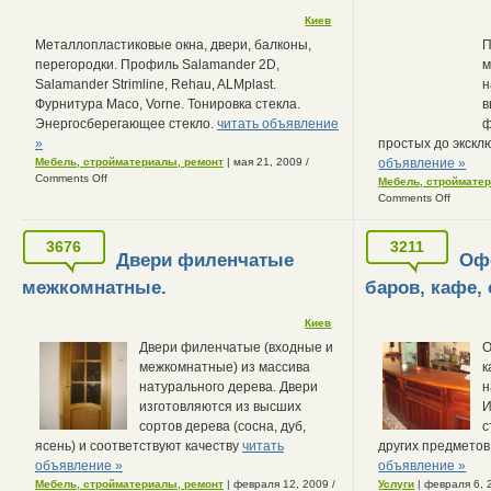
Киев
Металлопластиковые окна, двери, балконы,
П
перегородки. Профиль Salamander 2D,
м
Salamander Strimline, Rehau, ALMplast.
н
Фурнитура Maco, Vorne. Тонировка стекла.
в
Энергосберегающее стекло.
читать объявление
ф
»
простых до экскл
Мебель, стройматериалы, ремонт
| мая 21, 2009
/
объявление »
Comments Off
Мебель, строймате
Comments Off
3676
3211
Двери филенчатые
Оф
межкомнатные.
баров, кафе,
Киев
Двери филенчатые (входные и
О
межкомнатные) из массива
к
натурального дерева. Двери
н
изготовляются из высших
И
сортов дерева (сосна, дуб,
с
ясень) и соответствуют качеству
читать
других предметов
объявление »
объявление »
Мебель, стройматериалы, ремонт
| февраля 12, 2009
/
Услуги
| февраля 6,