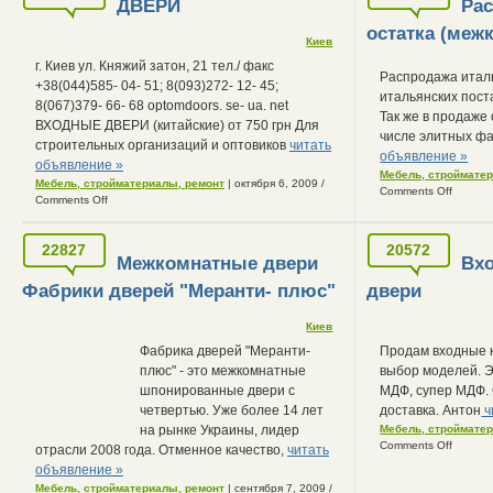
ДВЕРИ
Рас
остатка (меж
Киев
г. Киев ул. Княжий затон, 21 тел./ факс
Распродажа итал
+38(044)585- 04- 51; 8(093)272- 12- 45;
итальянских пост
8(067)379- 66- 68 optomdoors. se- ua. net
Так же в продаже
ВХОДНЫЕ ДВЕРИ (китайские) от 750 грн Для
числе элитных фа
строительных организаций и оптовиков
читать
объявление »
объявление »
Мебель, строймате
Мебель, стройматериалы, ремонт
| октября 6, 2009
/
Comments Off
Comments Off
22827
20572
Межкомнатные двери
Вх
Фабрики дверей "Меранти- плюс"
двери
Киев
Фабрика дверей "Меранти-
Продам входные к
плюс" - это межкомнатные
выбор моделей. Э
шпонированные двери с
МДФ, супер МДФ. 
четвертью. Уже более 14 лет
доставка. Антон
ч
на рынке Украины, лидер
Мебель, строймате
Comments Off
отрасли 2008 года. Отменное качество,
читать
объявление »
Мебель, стройматериалы, ремонт
| сентября 7, 2009
/