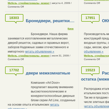
Мебель, стройматериалы, ремонт
| августа 4, 2009
/
Comments Off
Comments Off
18303
17951
Бронедвери, решетки....
ОК
Киев
Бронедвери. Наша фирма
Производитель м
занимается изготовлением металлических
конструкций пред
дверей решеток, садовых и гаражных ворот,
входные группы, 
заборов Надежные замки отечественного и
сады, киоски, кр
импортного
читать объявление »
объявление »
Мебель, стройматериалы, ремонт
| июля 31, 2009
/
Мебель, строймате
Comments Off
Comments Off
17702
15523
двери межкомнатные
Рас
остатка (меж
Компания «Art Door»
предлагает вашему вниманию
Распродажа итал
высокотехнологические и
итальянских пост
конкурентоспособные дверные
Так же в продаже
блоки серии Art Line, созданные
числе элитных фа
на основе опыта итальянских
читать
читать объявлени
объявление »