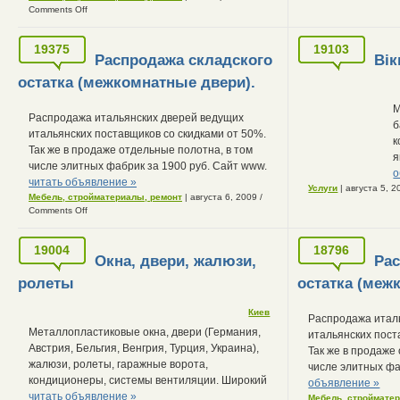
Comments Off
19375
19103
Распродажа складского
Вік
остатка (межкомнатные двери).
М
Распродажа итальянских дверей ведущих
б
итальянских поставщиков со скидками от 50%.
к
Так же в продаже отдельные полотна, в том
я
числе элитных фабрик за 1900 руб. Сайт www.
о
читать объявление »
Услуги
| августа 5, 
Мебель, стройматериалы, ремонт
| августа 6, 2009
/
Comments Off
19004
18796
Окна, двери, жалюзи,
Рас
ролеты
остатка (меж
Киев
Распродажа итал
Металлопластиковые окна, двери (Германия,
итальянских пост
Австрия, Бельгия, Венгрия, Турция, Украина),
Так же в продаже
жалюзи, ролеты, гаражные ворота,
числе элитных фа
кондиционеры, системы вентиляции. Широкий
объявление »
читать объявление »
Мебель, строймате