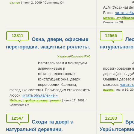
к
разное
| июля 2, 2009
/
Comments Off
ALM (Украина) фу
Вынос
читать об
Мебель, строймате
Comments Off
12811
12565
Окна, двери, офисные
Лес
перегородки, защитные роллеты.
натурального
Харьков
/
Харьков РУС
Изготавливаем и монтируем
И
алюминиевые и
проэктирование л
металлопластиковые
дерева(ясень, дуб
конструкции: окна, двери,
Обшивка деревом 
перегородки, балконы,
каркасов.
читать 
фасадные системы. Производим стеклопакеты
разное
| июня 16, 2
любой
читать объявление »
Мебель, стройматериалы, ремонт
| июня 17, 2009
/
Comments Off
12547
12183
Сходи та двері з
Бр
натуральної деревини.
Укрбытсерви