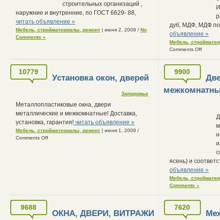
строительных организаций ,
И
наружние и внутренние, по ГОСТ 6629- 88,
р
читать объявление »
дуб, МДФ, МДФ по
Мебель, стройматериалы, ремонт
| июня 2, 2009
/
No
объявление »
Comments »
Мебель, строймате
Comments Off
10779
9900
Установка окон, дверей
Дв
межкомнатны
Запорожье
Металлопластиковые окна, двери
металлические и межкомнатные! Доставка,
Д
установка, гарантия!
читать объявление »
м
Мебель, стройматериалы, ремонт
| июня 1, 2009
/
н
Comments Off
и
с
ясень) и соответ
объявление »
Мебель, строймате
Comments »
9688
7620
ОКНА, ДВЕРИ, ВИТРАЖИ
Ме