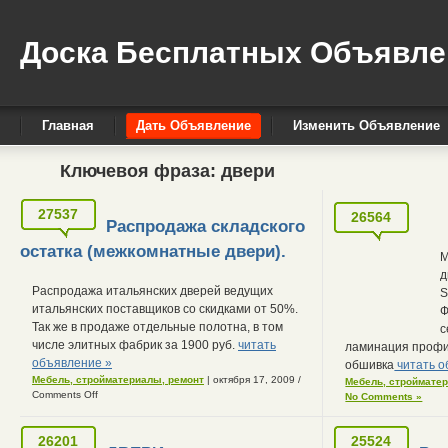
Доска Бесплатных Объявле
Главная
Дать Объявление
Изменить Объявление
Ключевоя фраза:
двери
27537
26564
Распродажа складского
остатка (межкомнатные двери).
М
д
Распродажа итальянских дверей ведущих
S
итальянских поставщиков со скидками от 50%.
Ф
Так же в продаже отдельные полотна, в том
с
числе элитных фабрик за 1900 руб.
читать
ламинация профи
объявление »
обшивка
читать о
Мебель, стройматериалы, ремонт
| октября 17, 2009
/
Мебель, строймате
Comments Off
No Comments »
26201
25524