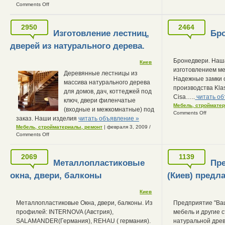
Comments Off
2950
2464
Изготовление лестниц,
Бро
дверей из натурального дерева.
Бронедвери. Наш
Киев
изготовлением ме
Деревянные лестницы из
Надежные замки 
массива натурального дерева
производства Klass
для домов, дач, коттеджей под
Cisa…..
читать об
ключ, двери филенчатые
Мебель, строймате
(входные и межкомнатные) под
Comments Off
заказ. Наши изделия
читать объявление »
Мебель, стройматериалы, ремонт
| февраля 3, 2009
/
Comments Off
2069
1139
Металлопластиковые
Пр
окна, двери, балконы
(Киев) предл
Киев
Металлопластиковые Окна, двери, балконы. Из
Предприятие "Ваш
профилей: INTERNOVA (Австрия),
мебель и другие 
SALAMANDER(Германия), REHAU ( германия).
натуральной древ