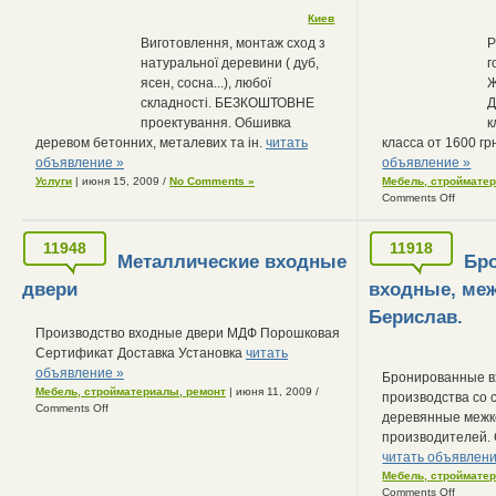
Киев
Виготовлення, монтаж сход з
Р
натуральної деревини ( дуб,
г
ясен, сосна...), любої
Ж
складності. БЕЗКОШТОВНЕ
Д
проектування. Обшивка
к
деревом бетонних, металевих та ін.
читать
класса от 1600 гр
объявление »
объявление »
Услуги
| июня 15, 2009
/
No Comments »
Мебель, строймате
Comments Off
11948
11918
Металлические входные
Бр
двери
входные, ме
Берислав.
Производство входные двери МДФ Порошковая
Сертификат Доставка Установка
читать
объявление »
Бронированные в
Мебель, стройматериалы, ремонт
| июня 11, 2009
/
производства со с
Comments Off
деревянные межк
производителей. 
читать объявлени
Мебель, строймате
Comments Off