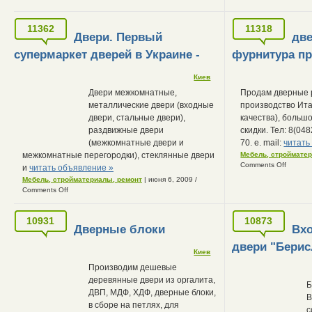
11362
11318
Двери. Первый
две
супермаркет дверей в Украине -
фурнитура пр
Киев
Двери межкомнатные,
Продам дверные р
металлические двери (входные
производство Ита
двери, стальные двери),
качества), больш
раздвижные двери
скидки. Тел: 8(048
(межкомнатные двери и
70. e. mail:
читать
межкомнатные перегородки), стеклянные двери
Мебель, строймате
Comments Off
и
читать объявление »
Мебель, стройматериалы, ремонт
| июня 6, 2009
/
Comments Off
10931
10873
Дверные блоки
Вх
двери "Берис
Киев
Производим дешевые
деревянные двери из оргалита,
Б
ДВП, МДФ, ХДФ, дверные блоки,
В
в сборе на петлях, для
с