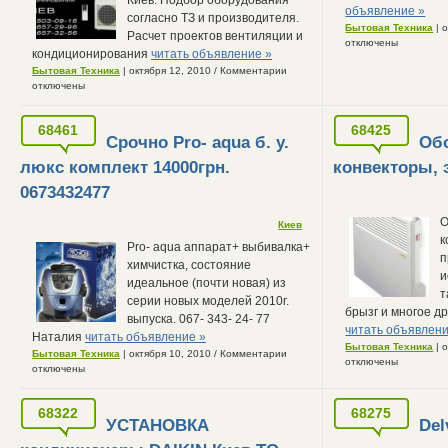
объявление »
согласно ТЗ и производителя.
Бытовая Техника
| 
Расчет проектов вентиляции и
отключены
кондиционирования
читать объявление »
Бытовая Техника
| октября 12, 2010
/
Комментарии
отключены
68461
68425
Срочно Pro- aqua б. у.
Обо
люкс комплект 14000грн.
конвекторы, 
0673432477
О
Киев
к
Pro- aqua аппарат+ выбивалка+
п
химчистка, состояние
и
идеальное (почти новая) из
т
серии новых моделей 2010г.
брызг и многое др
выпуска. 067- 343- 24- 77
читать объявлени
Наталия
читать объявление »
Бытовая Техника
| 
Бытовая Техника
| октября 10, 2010
/
Комментарии
отключены
отключены
68322
68275
УСТАНОВКА
Del