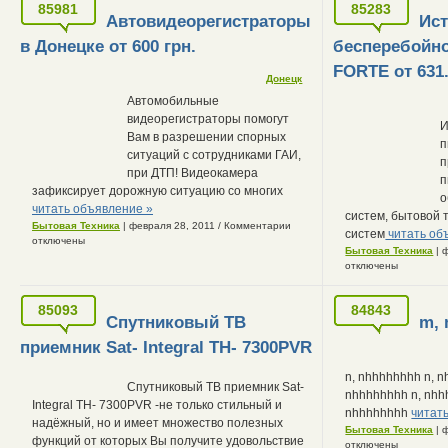
85981
85283
Автовидеорегистраторы
Ис
в Донецке от 600 грн.
бесперебойно
FORTE от 631.
Донецк
Автомобильные
видеорегистраторы помогут
И
Вам в разрешении спорных
п
ситуаций с сотрудниками ГАИ,
п
при ДТП! Видеокамера
п
зафиксирует дорожную ситуацию со многих
о
читать объявление »
систем, бытовой 
Бытовая Техника
| февраля 28, 2011
/
Комментарии
систем
читать об
отключены
Бытовая Техника
| 
отключены
85093
84843
Спутниковый ТВ
m,
приемник Sat- Integral ТН- 7300PVR
n, nhhhhhhhh n, n
Спутниковый ТВ приемник Sat-
nhhhhhhhh n, nhh
Integral ТН- 7300PVR -не только стильный и
nhhhhhhhh
читат
надёжный, но и имеет множество полезных
Бытовая Техника
| 
функций от которых Вы получите удовольствие
отключены