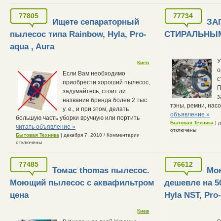
77805
77734
Ищете сепараторный
ЗА
пылесос типа Rainbow, Hyla, Pro-
СТИРАЛЬНЫ
aqua , Aura
У
Киев
о
Если Вам необходимо
с
приобрести хороший пылесос,
П
задумайтесь, стоит ли
з
название бренда более 2 тыс.
тэны, ремни, насо
у. е., и при этом, делать
объявление »
большую часть уборки вручную или портить
Бытовая Техника
| 
читать объявление »
отключены
Бытовая Техника
| декабря 7, 2010
/
Комментарии
отключены
77485
76612
Томас thomas пылесос.
Мо
Моющий пылесос с аквафильтром
дешевле на 5
цена
Hyla NST, Pro
Киев