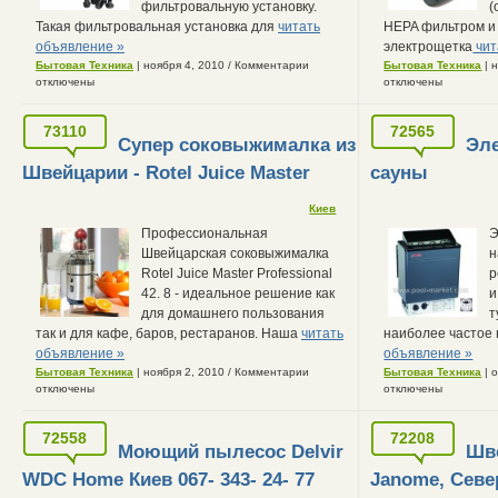
фильтровальную установку.
(
Такая фильтровальная установка для
читать
HEPA фильтром и
объявление »
электрощетка
чит
Бытовая Техника
| ноября 4, 2010
/
Комментарии
Бытовая Техника
| 
отключены
отключены
73110
72565
Супер соковыжималка из
Эл
Швейцарии - Rotel Juice Master
сауны
Киев
Профессиональная
Э
Швейцарская соковыжималка
н
Rotel Juice Master Professional
р
42. 8 - идеальное решение как
и
для домашнего пользования
т
так и для кафе, баров, рестаранов. Наша
читать
наиболее частое
объявление »
объявление »
Бытовая Техника
| ноября 2, 2010
/
Комментарии
Бытовая Техника
| 
отключены
отключены
72558
72208
Моющий пылесос Delvir
Шв
WDC Home Киев 067- 343- 24- 77
Janome, Севе