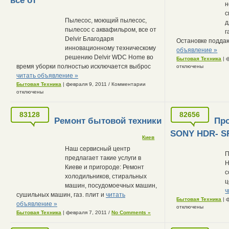
все от
н
с
Пылесос, моющий пылесос,
д
пылесос с аквафильром, все от
г
Delvir Благодаря
Остановке подда
инновационному техническому
объявление »
решению Delvir WDC Нome во
Бытовая Техника
| 
время уборки полностью исключается выброс
отключены
читать объявление »
Бытовая Техника
| февраля 9, 2011
/
Комментарии
отключены
83128
82656
Ремонт бытовой техники
Пр
SONY HDR- S
Киев
Наш сервисный центр
П
предлагает такие услуги в
H
Киеве и пригороде: Ремонт
с
холодильников, стиральных
ц
машин, посудомоечных машин,
ч
сушильных машин, газ. плит и
читать
Бытовая Техника
| 
объявление »
отключены
Бытовая Техника
| февраля 7, 2011
/
No Comments »