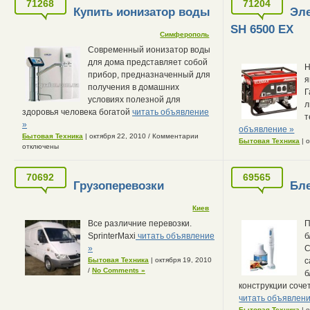
71268
71204
Купить ионизатор воды
Эле
SH 6500 EX
Симферополь
Современный ионизатор воды
для дома представляет собой
Н
прибор, предназначенный для
я
получения в домашних
Г
условиях полезной для
л
здоровья человека богатой
читать объявление
т
»
объявление »
Бытовая Техника
| октября 22, 2010
/
Комментарии
Бытовая Техника
| 
отключены
70692
69565
Грузоперевозки
Бле
Киев
Все различние перевозки.
П
SprinterMaxi
читать объявление
б
»
C
Бытовая Техника
| октября 19, 2010
с
/
No Comments »
б
конструкции соч
читать объявлени
Бытовая Техника
| 