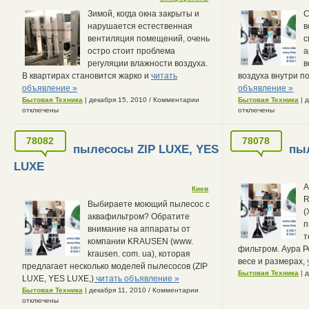
Зимой, когда окна закрыты и
С
нарушается естественная
в
вентиляция помещений, очень
с
остро стоит проблема
а
регуляции влажности воздуха.
в
В квартирах становится жарко и
читать
воздуха внутри 
объявление »
объявление »
Бытовая Техника
| декабря 15, 2010
/
Комментарии
Бытовая Техника
| 
отключены
отключены
78082
78078
пылесосы ZIP LUXE, YES
пыл
LUXE
A
Киев
R
Выбираете моющий пылесос с
(
аквафильтром? Обратите
п
внимание на аппараты от
т
компании KRAUSEN (www.
фильтром. Аура 
krausen. com. ua), которая
весе и размерах,
предлагает несколько моделей пылесосов (ZIP
Бытовая Техника
| 
LUXE, YES LUXE,)
читать объявление »
Бытовая Техника
| декабря 11, 2010
/
Комментарии
отключены