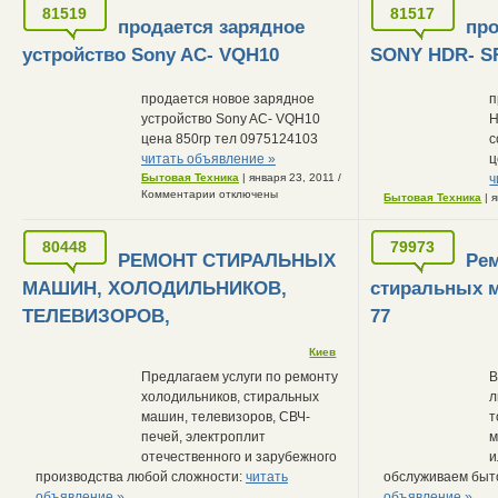
81519
81517
продается зарядное
про
устройство Sony AC- VQH10
SONY HDR- S
продается новое зарядное
п
устройство Sony AC- VQH10
H
цена 850гр тел 0975124103
с
читать объявление »
ц
Бытовая Техника
| января 23, 2011
/
ч
Комментарии отключены
Бытовая Техника
| 
80448
79973
РЕМОНТ СТИРАЛЬНЫХ
Ре
МАШИН, ХОЛОДИЛЬНИКОВ,
стиральных м
ТЕЛЕВИЗОРОВ,
77
Киев
Предлагаем услуги по ремонту
В
холодильников, стиральных
л
машин, телевизоров, СВЧ-
т
печей, электроплит
м
отечественного и зарубежного
и
производства любой сложности:
читать
обслуживаем быт
объявление »
объявление »