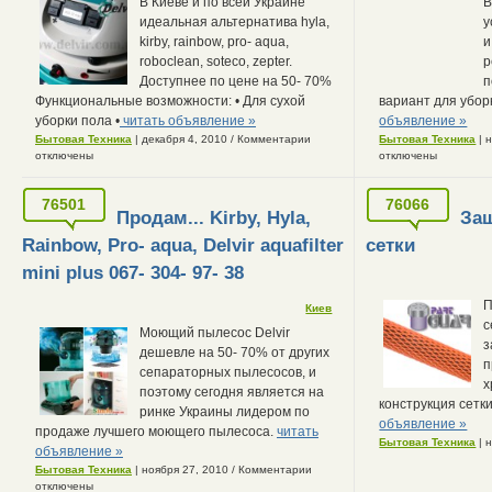
В Киеве и по всей Украине
В
идеальная альтернатива hyla,
у
kirby, rainbow, pro- aqua,
и
roboclean, soteco, zepter.
р
Доступнее по цене на 50- 70%
п
Функциональные возможности: • Для сухой
вариант для убор
уборки пола •
читать объявление »
объявление »
Бытовая Техника
| декабря 4, 2010
/
Комментарии
Бытовая Техника
| 
отключены
отключены
76501
76066
Продам... Kirby, Hyla,
За
Rainbow, Pro- aqua, Delvir aquafilter
сетки
mini plus 067- 304- 97- 38
П
Киев
с
Моющий пылесос Delvir
з
дешевле на 50- 70% от других
п
сепараторных пылесосов, и
х
поэтому сегодня является на
конструкция сетк
ринке Украины лидером по
объявление »
продаже лучшего моющего пылесоса.
читать
Бытовая Техника
| 
объявление »
Бытовая Техника
| ноября 27, 2010
/
Комментарии
отключены