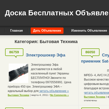
Доска Бесплатных Объявле
Главная
Дать Объявление
Изменить Объявление
Категория:
Бытовая Техника
86759
86050
Электрошокер Эфа
Сп
приемник Sat-
Электрошокер Эфа
доставляется в любой
П
населенный пункт Украины
MPEG- 4, AVC/ H.2
БЕСПЛАТНО! Звоните по
Высокое качеств
телефону 0970556991. Цена
цифровым выходо
прибора 450 грн. Электрошокер ЭФА –
благодаря встро
идеальный выбор для
читать объявление »
читать объявлени
Бытовая Техника
| марта 4, 2011
/
No Comments »
Бытовая Техника
| 
отключены