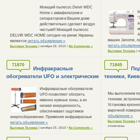
Моющий пылесос Delvir WDC
М
Home с аквафильтром и
“
сепаратором в Вашем доме
а
действительно сделает воздух
м
чистым!!! Моющий пылесос
А
DELVIR WDC HOME сегодня на ринке Украины
машин Janome, л
является
читать объявление »
читать объявлени
Бытовая Техника
| октября 29, 2010
/
No Comments »
Бытовая Техника
| 
71870
71845
Инфракрасные
По
обогреватели UFO и электрические
техники, Киев
Инфракрасные обогреватели
Мы выполняем по
UFO позволяют обогреть
техники, встроен
именно нужные зоны, а их
Установка кухонн
низкая инерционность,
варочной поверхн
обеспечивает ощутимое
объявление »
энергосбережение. Применяя инфракрасные
Бытовая Техника
| 
читать объявление »
отключены
Бытовая Техника
| октября 25, 2010
/
No Comments »