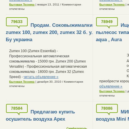
Бытовая Техника
| января 13, 2011
/
Комментарии
Бытовая Техника
| 
отключены
отключены
79633
78949
Продам. Соковыжималки
Ищ
zumex 100, zumex 200, zumex 32 б. у.
пылесос типа 
Бу украина
aqua , Aura
Zumex 100 (Zumex Essential) -
Э
Профессиональная автоматическая
д
соковыжималка - 15000 грн. Zumex 200 (Zumex
о
Versatile) - Профессиональная автоматическая
О
соковыжималка - 18000 грн. Zumex 32 (Zumex
К
Speed) -
читать объявление »
приобрести хоро
Бытовая Техника
| декабря 30, 2010
/
Комментарии
отключены
объявление »
Бытовая Техника
| 
отключены
78584
78086
Предлагаю купить
МИ
осушитель воздуха Apex
воздуха Mini
Симферополь