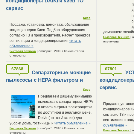
кондиционеры DAIKIN Киев ТО
П
сервис
я
в
Киев
с
Продажа, установка, демонтаж, обслуживание
д
кондиционеров Киев. Подбор оборудования
домашнего хозяй
согласно ТЗ и производителя. Расчет проектов
Бытовая Техника
| 
вентиляции и кондиционирования
читать
отключены
объявление »
Бытовая Техника
| октября 8, 2010
/
Комментарии
отключены
67868
67801
Сепараторные моющие
УС
пылесосы с HEPA фильтром и
кондиционер
сервис
Киев
Предлагаем Вашему вниманию
пылесосы с сепаратором, HEPA
Продажа, установ
и аквафильтром+ электрощетка
кондиционеров К
по доступной и реальной цене.
согласно ТЗ и пр
Delvir (пр- во Италии) для
вентиляции и ко
уборки дома, гостиницы и
читать объявление »
объявление »
Бытовая Техника
| октября 5, 2010
/
Комментарии
Бытовая Техника
| 
отключены