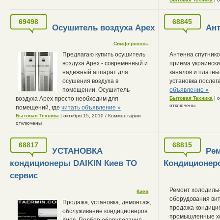
69498
68845
Осушитель воздуха Apex
Ант
Симферополь
Предлагаю купить осушитель
Антенна спутнико
воздуха Apex - современный и
приема украински
надежный аппарат для
каналов и платны
осушения воздуха в
установка после
помещении. Осушитель
объявление »
воздуха Apex просто необходим для
Бытовая Техника
| 
отключены
помещений, где
читать объявление »
Бытовая Техника
| октября 15, 2010
/
Комментарии
отключены
68817
68815
УСТАНОВКА
Ре
кондиционеры DAIKIN Киев ТО
Кондиционер
сервис
Ремонт холодильн
Киев
оборудования ви
Продажа, установка, демонтаж,
продажа кондици
обслуживание кондиционеров
промышленные х
Киев. Подбор оборудования