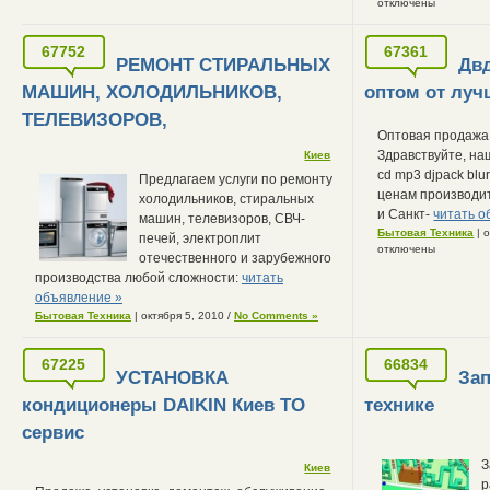
отключены
67752
67361
РЕМОНТ СТИРАЛЬНЫХ
Дв
МАШИН, ХОЛОДИЛЬНИКОВ,
оптом от луч
ТЕЛЕВИЗОРОВ,
Оптовая продажа 
Здравствуйте, на
Киев
cd mp3 djpack blu
Предлагаем услуги по ремонту
ценам производи
холодильников, стиральных
и Санкт-
читать о
машин, телевизоров, СВЧ-
Бытовая Техника
| 
печей, электроплит
отключены
отечественного и зарубежного
производства любой сложности:
читать
объявление »
Бытовая Техника
| октября 5, 2010
/
No Comments »
67225
66834
УСТАНОВКА
Зап
кондиционеры DAIKIN Киев ТО
технике
сервис
З
Киев
р