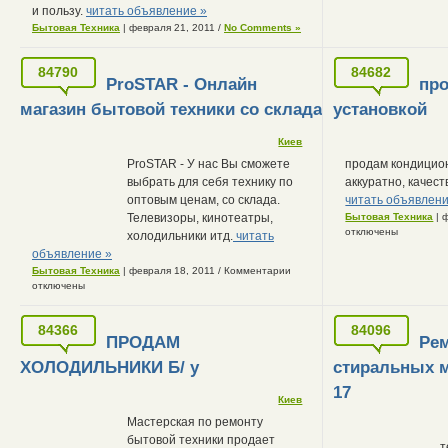
и пользу.
читать объявление »
Бытовая Техника
| февраля 21, 2011
/
No Comments »
84790
84682
ProSTAR - Онлайн
пр
магазин бытовой техники со склада
установкой
Киев
ProSTAR - У нас Вы сможете
продам кондицион
выбрать для себя технику по
аккуратно, качест
оптовым ценам, со склада.
читать объявлени
Телевизоры, кинотеатры,
Бытовая Техника
| 
отключены
холодильники итд.
читать
объявление »
Бытовая Техника
| февраля 18, 2011
/
Комментарии
отключены
84366
84096
ПРОДАМ
Ре
ХОЛОДИЛЬНИКИ Б/ у
стиральных м
17
Киев
Мастерская по ремонту
бытовой техники продает
т