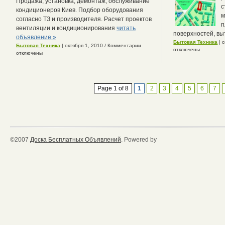
Продажа, установка, демонтаж, обслуживание
с
кондиционеров Киев. Подбор оборудования
м
согласно ТЗ и производителя. Расчет проектов
п
вентиляции и кондиционирования
читать
поверхностей, вы
объявление »
Бытовая Техника
| 
Бытовая Техника
| октября 1, 2010
/
Комментарии
отключены
отключены
Page 1 of 8
1
2
3
4
5
6
7
©2007
Доска Бесплатных Объявлений
. Powered by