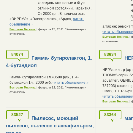
холодильники новые и б/ у в
м
отличном состоянии. Гарантия.
к
От 2000 грн. В наличии есть
д
«ВИРПУЛ», «Электролюкс», «Ардо»,
читать
с
объявление »
a так же: ремонт
Бытовая Техника
| февраля 15, 2011
/
Комментарии
читать объявлени
отключены
Бытовая Техника
| 
отключены
84074
83634
Гамма- бутиролактон, 1.
HE
4-бутандиол
HEPA фильтр (арт
THOMAS серии SY
Гамма- бутиролактон 1л.=3500 руб., 1. 4-
aquafilter / GENIU
бутандиол 1л.=2000 руб.
читать объявление »
787203) состояще
Бытовая Техника
| февраля 12, 2011
/
Комментарии
Filter ( H. E.P. A 
отключены
читать объявлени
Бытовая Техника
| 
83527
83364
Пылесос, моющий
маг
пылесос, пылесос с аквафильром,
П