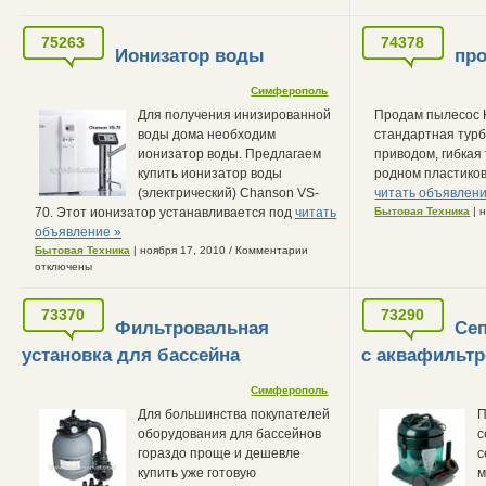
75263
74378
Ионизатор воды
про
Симферополь
Для получения инизированной
Продам пылесос K
воды дома необходим
стандартная тур
ионизатор воды. Предлагаем
приводом, гибкая
купить ионизатор воды
родном пластиков
(электрический) Chanson VS-
читать объявлени
70. Этот ионизатор устанавливается под
читать
Бытовая Техника
| 
объявление »
Бытовая Техника
| ноября 17, 2010
/
Комментарии
отключены
73370
73290
Фильтровальная
Се
установка для бассейна
с аквафильтро
Симферополь
Для большинства покупателей
П
оборудования для бассейнов
с
гораздо проще и дешевле
с
купить уже готовую
м