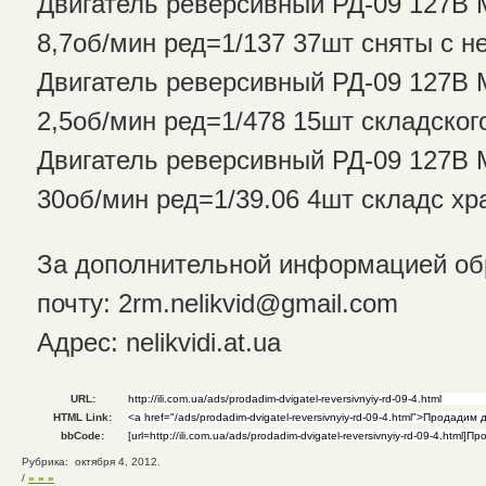
Двигатель реверсивный РД-09 127В
8,7об/мин ред=1/137 37шт сняты с н
Двигатель реверсивный РД-09 127В
2,5об/мин ред=1/478 15шт складског
Двигатель реверсивный РД-09 127В
30об/мин ред=1/39.06 4шт складс хр
За дополнительной информацией об
почту: 2rm.nelikvid@gmail.com
Адрес: nelikvidi.at.uа
URL:
HTML Link:
bbCode:
Рубрика: октября 4, 2012.
/
» » »