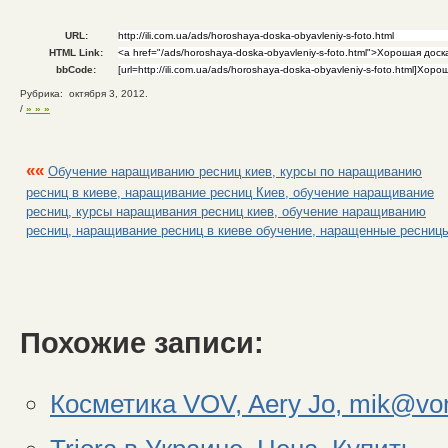
URL:
HTML Link:
bbCode:
Рубрика: октября 3, 2012.
/
» » »
««
Обучение наращиванию ресниц киев, курсы по наращиванию
ресниц в киеве, наращивание ресниц Киев, обучение наращивание
ресниц, курсы наращивания ресниц киев, обучение наращиванию
ресниц, наращивание ресниц в киеве обучение, наращенные ресниц
Похожие записи:
Косметика VOV, Aery Jo, mik@vo