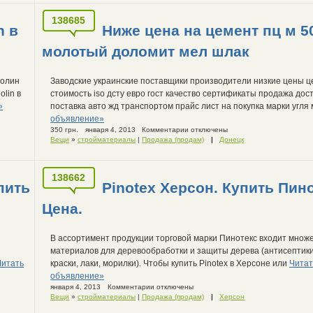
138685
n в
Ниже цена на цемент пц м 5
молотый доломит мел шлак
долин
Заводские украинские поставщики производители низкие цены ц
olin в
стоимость iso дсту евро гост качество сертификаты продажа дос
»
поставка авто жд транспортом прайс лист на покупка марки угля
объявление»
350 грн.
января 4, 2013
Комментарии отключены
Вещи
»
стройматериалы
|
Продажа (продам)
|
Донецк
138662
пить
Pinotex Херсон. Купить Пино
Цена.
В ассортимент продукции торговой марки Пинотекс входит множ
материалов для деревообработки и защиты дерева (антисептики
Читать
краски, лаки, морилки). Чтобы купить Pinotex в Херсоне или
Читат
объявление»
января 4, 2013
Комментарии отключены
Вещи
»
стройматериалы
|
Продажа (продам)
|
Херсон