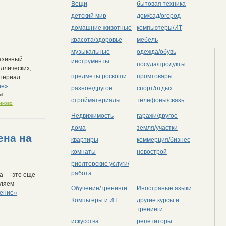
Вещи
бытовая техника
детский мир
дом/сад/огород
домашние животные
компьютеры/ИТ
красота/здоровье
мебель
музыкальные
одежда/обувь
азивный
инструменты
посуда/продукты
аллических,
предметы роскоши
промтовары
атериал
ие»
разное/другое
спорт/отдых
ы
стройматериалы
телефоны/связь
иково
Недвижимость
гаражи/другое
дома
земля/участки
ена на
квартиры
коммерция/бизнес
комнаты
новострой
риелторские услуги/
работа
ла — это еще
вляем
Обучение/тренинги
Иностраные языки
ление»
Компьтеры и ИТ
другие курсы и
тренинги
искусства
репетиторы