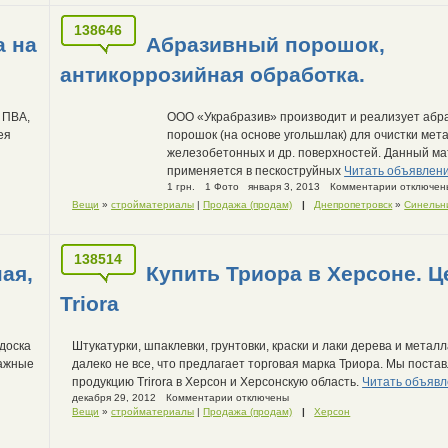
138646
а на
Абразивный порошок,
антикоррозийная обработка.
 ПВА,
ООО «Украбразив» производит и реализует абр
ея
порошок (на основе угольшлак) для очистки мет
железобетонных и др. поверхностей. Данный м
применяется в пескоструйных
Читать объявлен
1 грн.
1 Фото
января 3, 2013
Комментарии отключен
Вещи
»
стройматериалы
|
Продажа (продам)
|
Днепропетровск
»
Синельн
138514
ая,
Купить Триора в Херсоне. Ц
Triora
доска
Штукатурки, шпаклевки, грунтовки, краски и лаки дерева и метал
нажные
далеко не все, что предлагает торговая марка Триора. Мы поста
продукцию Trirora в Херсон и Херсонскую область.
Читать объяв
декабря 29, 2012
Комментарии отключены
Вещи
»
стройматериалы
|
Продажа (продам)
|
Херсон