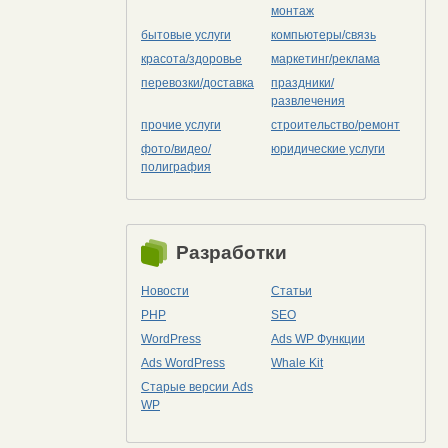
монтаж
бытовые услуги
компьютеры/cвязь
красота/здоровье
маркетинг/реклама
перевозки/доставка
праздники/
развлечения
прочие услуги
строительство/ремонт
фото/видео/
юридические услуги
полиграфия
Разработки
Новости
Статьи
PHP
SEO
WordPress
Ads WP Функции
Ads WordPress
Whale Kit
Старые версии Ads
WP