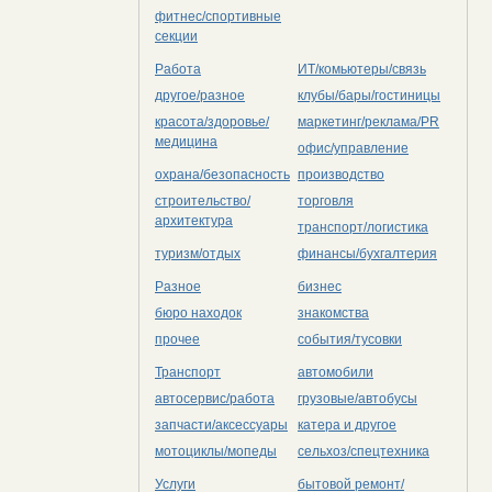
фитнес/спортивные
секции
Работа
ИТ/комьютеры/связь
другое/разное
клубы/бары/гостиницы
красота/здоровье/
маркетинг/реклама/PR
медицина
офис/управление
охрана/безопасность
производство
строительство/
торговля
архитектура
транспорт/логистика
туризм/отдых
финансы/бухгалтерия
Разное
бизнес
бюро находок
знакомства
прочее
события/тусовки
Транспорт
автомобили
автосервис/работа
грузовые/автобусы
запчасти/аксессуары
катера и другое
мотоциклы/мопеды
сельхоз/cпецтехника
Услуги
бытовой ремонт/