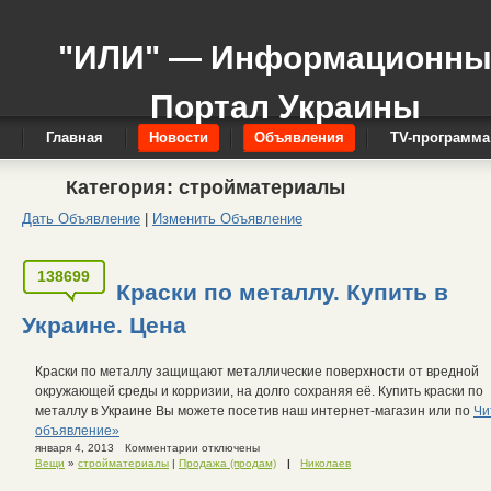
"ИЛИ" — Информационн
Портал Украины
Главная
Новости
Объявления
TV-программа
Категория:
стройматериалы
Дать Объявление
|
Изменить Объявление
138699
Краски по металлу. Купить в
Украине. Цена
Краски по металлу защищают металлические поверхности от вредной
окружающей среды и корризии, на долго сохраняя её. Купить краски по
металлу в Украине Вы можете посетив наш интернет-магазин или по
Чи
объявление»
января 4, 2013
Комментарии отключены
Вещи
»
стройматериалы
|
Продажа (продам)
|
Николаев