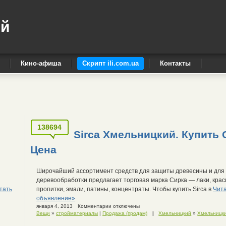
ый
Кино-афиша
Скрипт ili.com.ua
Контакты
138694
Sirca Хмельницкий. Купить 
Цена
Широчайший ассортимент средств для защиты древесины и для
деревообработки предлагает торговая марка Сирка — лаки, крас
тать
пропитки, эмали, патины, концентраты. Чтобы купить Sirca в
Чит
объявление»
января 4, 2013
Комментарии отключены
Вещи
»
стройматериалы
|
Продажа (продам)
|
Хмельницкий
»
Хмельницк