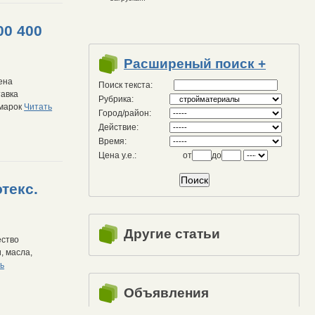
00 400
Расширеный поиск +
ена
Поиск текста:
тавка
Рубрика:
 марок
Читать
Город/район:
Действие:
Время:
Цена у.е.:
от
до
текс.
Другие статьи
ество
, масла,
ь
Объявления