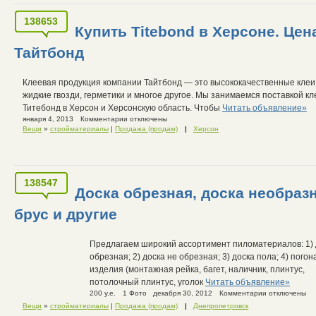
138653
Купить Titebond в Херсоне. Цен
Тайтбонд
Клеевая продукция компании Тайтбонд — это высококачественные клеи
жидкие гвозди, герметики и многое другое. Мы занимаемся поставкой кл
Титебонд в Херсон и Херсонскую область. Чтобы
Читать объявление»
января 4, 2013
Комментарии отключены
Вещи
»
стройматериалы
|
Продажа (продам)
|
Херсон
138547
Доска обрезная, доска необразн
брус и другие
Предлагаем широкий ассортимент пиломатериалов: 1) 
обрезная; 2) доска не обрезная; 3) доска пола; 4) пого
изделия (монтажная рейка, багет, наличник, плинтус,
потолочный плинтус, уголок
Читать объявление»
200 у.е.
1 Фото
декабря 30, 2012
Комментарии отключены
Вещи
»
стройматериалы
|
Продажа (продам)
|
Днепропетровск