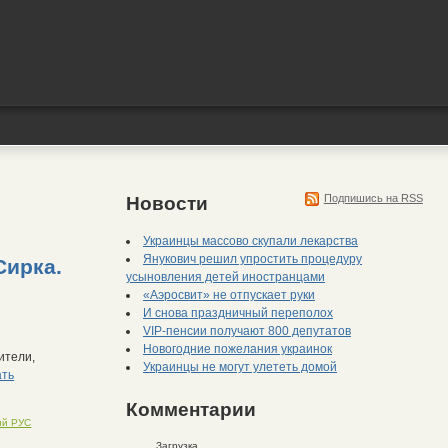
Подпишись на RSS
Новости
Украинцы массово скупали лекарства
Янукович решил упростить процедуру
Сирка.
усыновления детей иностранцами
«Аэросвит» не отпускает руки
И снова праздничный переполох
VIP-пенсии получают 800 депутатов
Новогодние пожелания украинок
ители,
Украинцы не могут улететь домой
ать
Комментарии
ий РУС
Загрузка...