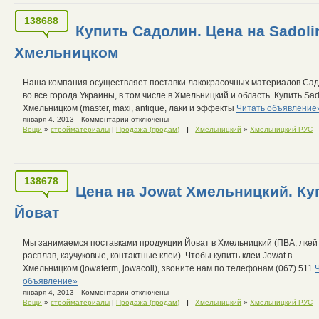
138688
Купить Садолин. Цена на Sadoli
Хмельницком
Наша компания осуществляет поставки лакокрасочных материалов Са
во все города Украины, в том числе в Хмельницкий и область. Купить Sad
Хмельницком (master, maxi, antique, лаки и эффекты
Читать объявление
января 4, 2013
Комментарии отключены
Вещи
»
стройматериалы
|
Продажа (продам)
|
Хмельницкий
»
Хмельницкий РУС
138678
Цена на Jowat Хмельницкий. Ку
Йоват
Мы занимаемся поставками продукции Йоват в Хмельницкий (ПВА, лкей
расплав, каучуковые, контактные клеи). Чтобы купить клеи Jowat в
Хмельницком (jowaterm, jowacoll), звоните нам по телефонам (067) 511
объявление»
января 4, 2013
Комментарии отключены
Вещи
»
стройматериалы
|
Продажа (продам)
|
Хмельницкий
»
Хмельницкий РУС