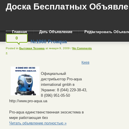
Доска Бесплатных Объявле
Главная
Дать Объявление
Редактировать Объявл
0
№1960 Proaqua
Posted in
Бытовая Техника
at января 9, 2009
/
No Comments
»
Киев
Официальный
дистрибьютор Pro-aqua
international gmbh в
Украине: 8 (044) 229-38-43,
8 (096) 951-05-50
http://www.pro-aqua.ua
Pro-aqua единственственная экосистема в
мире работающая без
Читать объявление полностью »