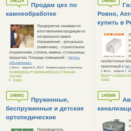
146124
146060
Продам цех по
Га
камнеобработке
Ровно, Aer
купить в 
Предприятие занимается
изготовлением продукции из
П
натурального камня.
н
Направления: - ритуальное
с
(памятники); - строительное
(
(подоконники, ступени, камины, столешницы,
н
брущатка). Площадь помещений: -
Читать
газобетонные блок
объявление»
практичный и
Чит
1 Фото
апреля 8, 2013
Комментарии отключены
1 Фото
апреля 7, 2
Недвижимость
»
коммерция/бизнес
|
Продажа
Вещи
»
стройматер
(продам)
Ровно
|
Ровно
146001
145589
Пружинные,
Ав
беспружинные и детские
канализац
ортопедические
У
п
Производитель