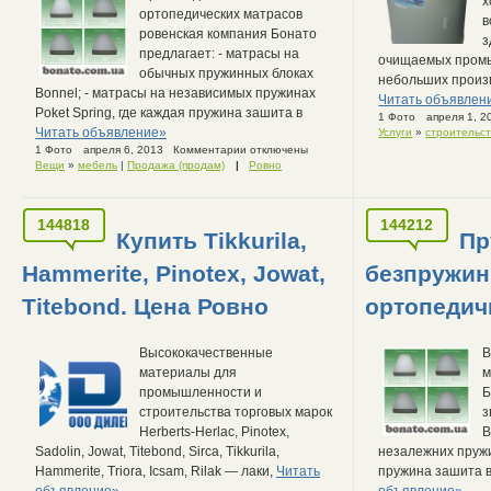
х
ортопедических матрасов
в
ровенская компания Бонато
з
предлагает: - матрасы на
очищаемых пром
обычных пружинных блоках
небольших произ
Bonnel; - матрасы на независимых пружинах
Читать объявлен
Poket Spring, где каждая пружина зашита в
1 Фото
апреля 1, 2
Читать объявление»
Услуги
»
строительс
1 Фото
апреля 6, 2013
Комментарии отключены
Вещи
»
мебель
|
Продажа (продам)
|
Ровно
144818
144212
Купить Tikkurila,
Пр
Hammerite, Pinotex, Jowat,
безпружинн
Titebond. Цена Ровно
ортопедич
Высококачественные
В
материалы для
м
промышленности и
Б
строительства торговых марок
з
Herberts-Herlac, Pinotex,
B
Sadolin, Jowat, Titebond, Sirca, Tikkurila,
незалежних пружи
Hammerite, Triora, Icsam, Rilak — лаки,
Читать
пружина зашита 
объявление»
объявление»