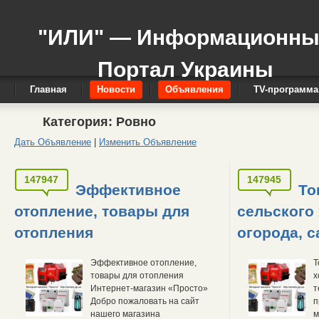
"ИЛИ" — Информационн
Портал Украины
Главная
Новости
Объявления
TV-программа
Категория:
Ровно
Дать Объявление
|
Изменить Объявление
147947
147945
Эффективное
То
отопление, товары для
сельского 
отопления
огорода, с
Эффективное отопление,
Т
товары для отопления
х
Интернет-магазин «Просто»
т
Добро пожаловать на сайт
п
нашего магазина
м