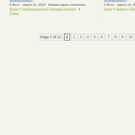
6 Фото
марта 21, 2013
Комментарии отключены
1 Фото
марта 14, 2
Вещи
»
стройматериалы
|
Продажа (продам)
|
Вещи
»
мебель
|
Про
Ровно
Page 1 of 12
1
2
3
4
5
6
7
8
9
10