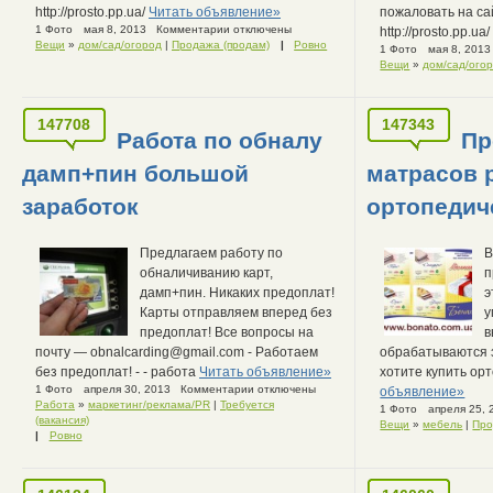
http://prosto.pp.ua/
Читать объявление»
пожаловать на са
1 Фото
мая 8, 2013
Комментарии отключены
http://prosto.pp.ua
Вещи
»
дом/сад/огород
|
Продажа (продам)
|
Ровно
1 Фото
мая 8, 2013
Вещи
»
дом/сад/ого
147708
147343
Работа по обналу
Пр
дамп+пин большой
матрасов 
заработок
ортопедич
Предлагаем работу по
В
обналичиванию карт,
п
дамп+пин. Никаких предоплат!
э
Карты отправляем вперед без
у
предоплат! Все вопросы на
в
почту — obnalcarding@gmail.com - Работаем
обрабатываются з
без предоплат! - - работа
Читать объявление»
хотите купить ор
1 Фото
апреля 30, 2013
Комментарии отключены
объявление»
Работа
»
маркетинг/реклама/PR
|
Требуется
1 Фото
апреля 25, 
(вакансия)
Вещи
»
мебель
|
Про
|
Ровно