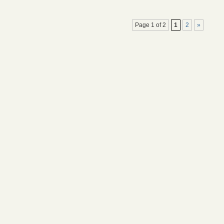
Page 1 of 2
1
2
»