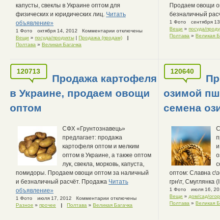
капусты, свеклы в Украине оптом для
Продаем овощи о
физических и юридических лиц.
Читать
безналичный рас
1 Фото
сентября 13
объявление»
Вещи
»
посуда/прод
1 Фото
октября 14, 2012
Комментарии отключены
Полтава
»
Великая Б
Вещи
»
посуда/продукты
|
Продажа (продам)
|
Полтава
»
Великая Багачка
120713
120640
Продажа картофеля
Пр
в Украине, продаем овощи
озимой пш
оптом
семена оз
СФХ «Грунтознавець»
С
предлагает: продажа
п
картофеля оптом и мелким
и
оптом в Украине, а также оптом
о
лук, свекла, морковь, капуста,
с
помидоры. Продаем овощи оптом за наличный
оптом: Славна с\э
и безналичный расчёт. Продажа
Читать
грн\т, Смуглянка (
1 Фото
июля 16, 2
объявление»
Вещи
»
дом/сад/ого
1 Фото
июля 17, 2012
Комментарии отключены
Полтава
»
Великая Б
Разное
»
прочее
|
Полтава
»
Великая Багачка