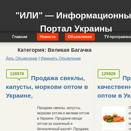
"ИЛИ" — Информационн
Портал Украины
Главная
Новости
Объявления
TV-программа
Категория:
Великая Багачка
Дать Объявление
|
Изменить Объявление
128978
125928
Продажа свеклы,
Пр
капусты, моркови оптом в
качествен
Украине,
оптом в У
Продажа свеклы, капусты,
П
моркови оптом и мелким оптом
к
в Украине. Продаем овощи
о
оптом за наличный и
м
безналичный расчёт. Продажа
л