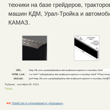
техники на базе грейдеров, трактор
машин КДМ, Урал-Тройка и автомоб
КАМАЗ.
URL:
HTML Link:
bbCode:
Рубрика: сентября 28, 2012.
/
» » »
««
Убийство в супермаркете «Караван»