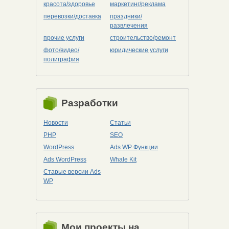
красота/здоровье
маркетинг/реклама
перевозки/доставка
праздники/
развлечения
прочие услуги
строительство/ремонт
фото/видео/
юридические услуги
полиграфия
Разработки
Новости
Статьи
PHP
SEO
WordPress
Ads WP Функции
Ads WordPress
Whale Kit
Старые версии Ads
WP
Мои проекты на