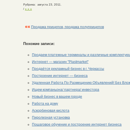
Рубрика: августа 23, 2011.
/
» » »
««
Продажа прицепов, продажа полуприцепов
Похожие записи:
Продаем платежные терминалы и различные комплектую
Интернет — магазин "Plastmarket"
Продаётся рекламный бизнес в г. Черкассы
Построение интернет — бизнеса
Удаленная Работа По Размещению Объявлений! Без Вло
Ищем компаньона/ партнера/ инвестора
Новый бизнес в вашем городе
Работа на дому
Аскорбиновая кислота
Пиролизная установка
Пошаговое обучение и построение интернет бизнеса