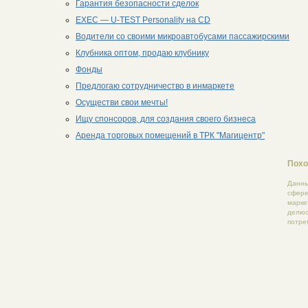
Гарантия безопасности сделок
EXEC — U-TEST Personality на CD
Водители со своими микроавтобусами пассажирскими
Клубника оптом, продаю клубнику
Фонды
Предлогаю сотрудничество в инмаркете
Осуществи свои мечты!
Ищу спонсоров, для создания своего бизнеса
Аренда торговых помещений в ТРК "Магицентр"
Похо
Данны
сфере
марке
делюс
потре