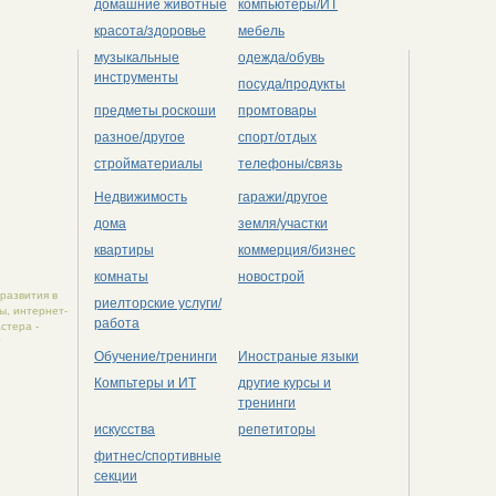
домашние животные
компьютеры/ИТ
красота/здоровье
мебель
музыкальные
одежда/обувь
инструменты
посуда/продукты
предметы роскоши
промтовары
разное/другое
спорт/отдых
стройматериалы
телефоны/связь
Недвижимость
гаражи/другое
дома
земля/участки
квартиры
коммерция/бизнес
комнаты
новострой
оразвития в
риелторские услуги/
ы, интернет-
работа
стера -
т
Обучение/тренинги
Иностраные языки
Компьтеры и ИТ
другие курсы и
тренинги
искусства
репетиторы
фитнес/спортивные
секции