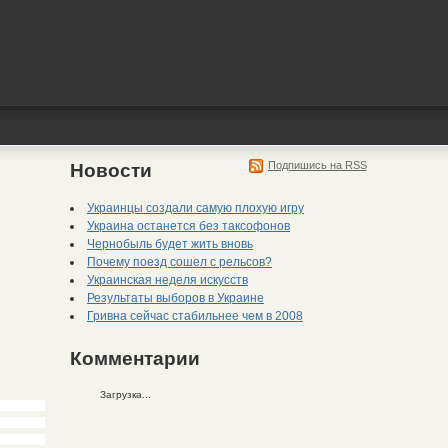
Подпишись на RSS
Новости
Украинцы создали самую плохую игру
Украина останется без таксофонов
Чернобыль будет жить вновь
Почему поезд сошел с рельсов?
Украинская неделя искусств
Результаты выборов в Украине
3
Гривна сейчас стабильнее чем в 2008
Комментарии
Загрузка...