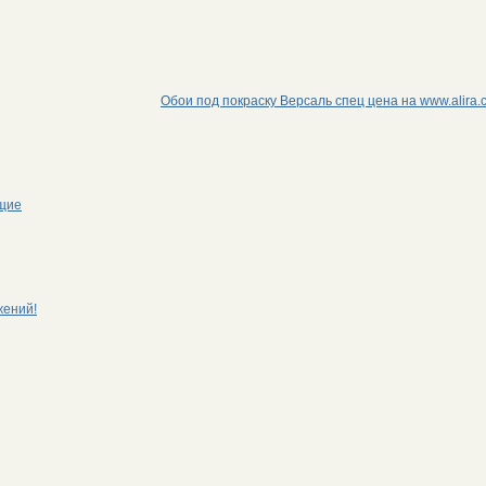
Обои под покраску Версаль спец цена на www.alira.
щие
жений!