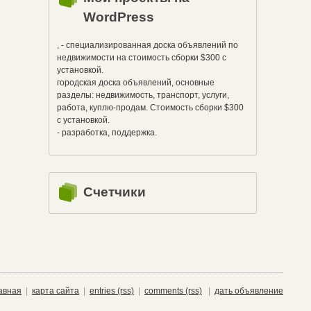
WordPress
, - специализированная доска объявлений по
недвижимости на стоимость сборки $300 с
установкой.
городская доска объявлений, основные
разделы: недвижимость, транспорт, услуги,
работа, куплю-продам. Стоимость сборки $300
с установкой.
- разработка, поддержка.
Счетчики
авная
|
карта сайта
|
entries (rss)
|
comments (rss)
|
дать объявление