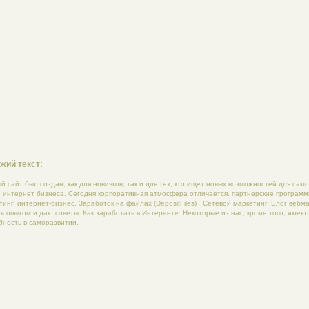
жий текст:
й сайт был создан, как для новичков, так и для тех, кто ищет новых возможностей для сам
 интернет бизнеса. Сегодня корпоративная атмосфера отличается. партнерские программ
тинг, интернет-бизнес. Заработок на файлах (DepositFiles) · Сетевой маркетинг. Блог вебма
ь опытом и даю советы. Как заработать в Интернете. Некоторые из нас, кроме того, имею
бность в саморазвитии.