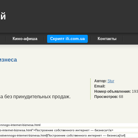
ый
Кино-афиша
Скрипт ili.com.ua
Контакты
изнеса
Автор:
Stur
Email:
Номер объявления:
19
а без принудительных продаж.
Просмотров:
68