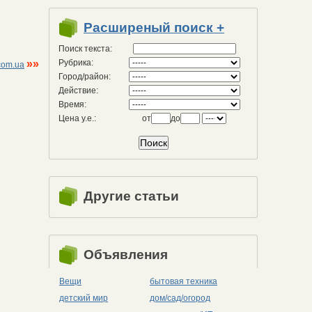
Расширеный поиск +
Поиск текста:
»»
Рубрика:
com.ua
Город/район:
Действие:
Время:
Цена у.е.:
от
до
Другие статьи
Объявления
Вещи
бытовая техника
детский мир
дом/сад/огород