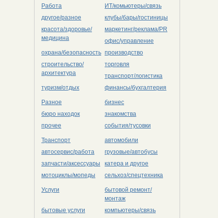
Работа
ИТ/комьютеры/связь
другое/разное
клубы/бары/гостиницы
красота/здоровье/
маркетинг/реклама/PR
медицина
офис/управление
охрана/безопасность
производство
строительство/
торговля
архитектура
транспорт/логистика
туризм/отдых
финансы/бухгалтерия
Разное
бизнес
бюро находок
знакомства
прочее
события/тусовки
Транспорт
автомобили
автосервис/работа
грузовые/автобусы
запчасти/аксессуары
катера и другое
мотоциклы/мопеды
сельхоз/cпецтехника
Услуги
бытовой ремонт/
монтаж
бытовые услуги
компьютеры/cвязь