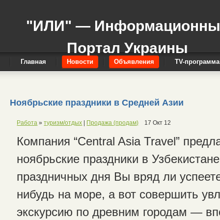
"ИЛИ" — Информационн
Портал Украины
Главная
Новости
Объявления
TV-программа
Ноябрьские праздники в Средней Азии
Работа
»
туризм/отдых
|
Продажа (продам)
17 Окт 12
Компания “Central Asia Travel” предл
ноябрьские праздники в Узбекистане
праздничных дня Вы вряд ли успеете
нибудь на море, а вот совершить ув
экскурсию по древним городам — вп