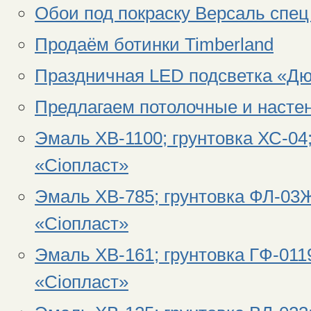
Обои под покраску Версаль спец 
Продаём ботинки Timberland
Праздничная LED подсветка «Дю
Предлагаем потолочные и насте
Эмаль ХВ-1100; грунтовка ХС-04
«Сiопласт»
Эмаль ХВ-785; грунтовка ФЛ-03Ж
«Сiопласт»
Эмаль ХВ-161; грунтовка ГФ-011
«Сiопласт»