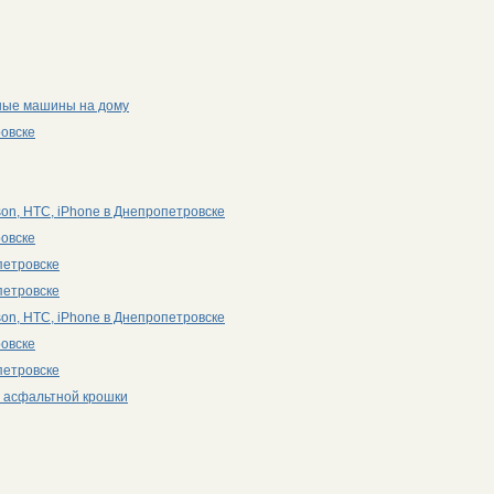
ные машины на дому
ровске
on, HTC, iPhone в Днепропетровске
ровске
петровске
петровске
on, HTC, iPhone в Днепропетровске
ровске
петровске
 асфальтной крошки