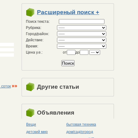
Расширеный поиск +
Поиск текста:
Рубрика:
Город/район:
Действие:
Время:
Цена у.е.:
от
до
»»
Другие статьи
 соток
Объявления
Вещи
бытовая техника
детский мир
дом/сад/огород