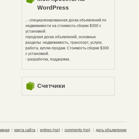
WordPress
, - специализированная доска объявлений по
недвижимости на стоимость сборки $300 с
установкой.
городская доска объявлений, основные
разделы: недвижимость, транспорт, услуги,
работа, куплю-продам. Стоимость сборки $300
с установкой.
- разработка, поддержка.
Счетчики
авная
|
карта сайта
|
entries (rss)
|
comments (rss)
|
дать объявление