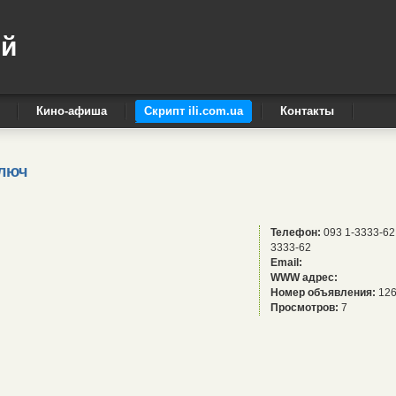
ый
Кино-афиша
Скрипт ili.com.ua
Контакты
ключ
Телефон:
093 1-3333-62
3333-62
Email:
WWW адрес:
Номер объявления:
126
Просмотров:
7