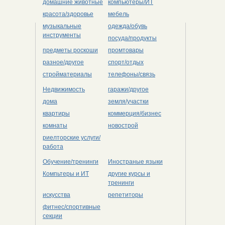
домашние животные
компьютеры/ИТ
красота/здоровье
мебель
музыкальные
одежда/обувь
инструменты
посуда/продукты
предметы роскоши
промтовары
разное/другое
спорт/отдых
стройматериалы
телефоны/связь
Недвижимость
гаражи/другое
дома
земля/участки
квартиры
коммерция/бизнес
комнаты
новострой
риелторские услуги/
работа
Обучение/тренинги
Иностраные языки
Компьтеры и ИТ
другие курсы и
тренинги
искусства
репетиторы
фитнес/спортивные
секции