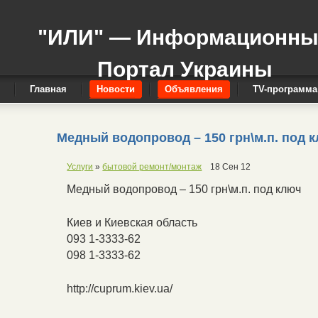
"ИЛИ" — Информационн
Портал Украины
Главная
Новости
Объявления
TV-программа
Медный водопровод – 150 грн\м.п. под 
Услуги
»
бытовой ремонт/монтаж
18 Сен 12
Медный водопровод – 150 грн\м.п. под ключ
Киев и Киевская область
093 1-3333-62
098 1-3333-62
http://cuprum.kiev.ua/