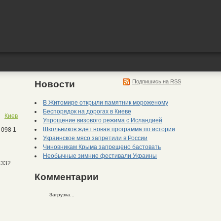
Подпишись на RSS
Новости
В Житомире открыли памятник мороженому
Беспорядок на дорогах в Киеве
Киев
Упрощение визового режима с Исландией
Школьников ждет новая программа по истории
 098 1-
Украинское мясо запретили в России
Чиновникам Крыма запрещено бастовать
Необычные зимние фестивали Украины
332
Комментарии
Загрузка...