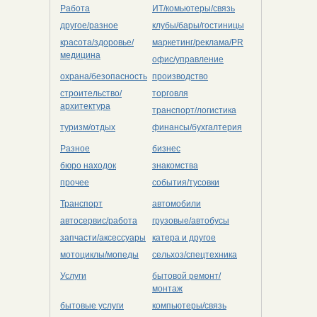
Работа
ИТ/комьютеры/связь
другое/разное
клубы/бары/гостиницы
красота/здоровье/
маркетинг/реклама/PR
медицина
офис/управление
охрана/безопасность
производство
строительство/
торговля
архитектура
транспорт/логистика
туризм/отдых
финансы/бухгалтерия
Разное
бизнес
бюро находок
знакомства
прочее
события/тусовки
Транспорт
автомобили
автосервис/работа
грузовые/автобусы
запчасти/аксессуары
катера и другое
мотоциклы/мопеды
сельхоз/cпецтехника
Услуги
бытовой ремонт/
монтаж
бытовые услуги
компьютеры/cвязь