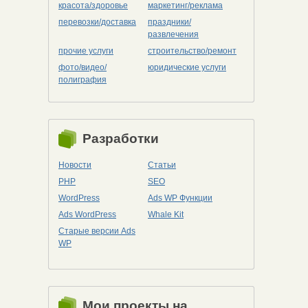
красота/здоровье
маркетинг/реклама
перевозки/доставка
праздники/
развлечения
прочие услуги
строительство/ремонт
фото/видео/
юридические услуги
полиграфия
Разработки
Новости
Статьи
PHP
SEO
WordPress
Ads WP Функции
Ads WordPress
Whale Kit
Старые версии Ads
WP
Мои проекты на