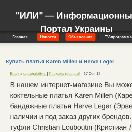
"ИЛИ" — Информационн
Портал Украины
Главная
Новости
Объявления
TV-программа
Купить платья Karen Millen и Herve Leger
Вещи
»
одежда/обувь
|
Продажа (продам)
17 Сен 12
В нашем интернет-магазине Вы може
коктельные платья Karen Millen (Кар
бандажные платья Herve Leger (Эрве
наличии и под заказ других брендов
туфли Christian Louboutin (Кристиан