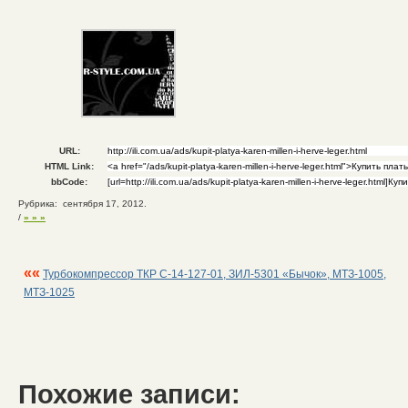
URL:
HTML Link:
bbCode:
Рубрика: сентября 17, 2012.
/
» » »
««
Турбокомпрессор ТКР С-14-127-01, ЗИЛ-5301 «Бычок», МТЗ-1005,
МТЗ-1025
Похожие записи: