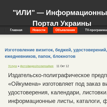
"ИЛИ" — Информационн
Портал Украины
Главная
Новости
Объявления
TV-программа
Изготовление визиток, беджей, удостоверени
ежедневников, папок, блокнотов
Услуги
»
фото/видео/полиграфия
11 Окт 12
Издательско-полиграфическое пред
«Ойкумена» изготовляет под заказ в
удостоверения, календари, листовки
информационные листы, каталоги, 