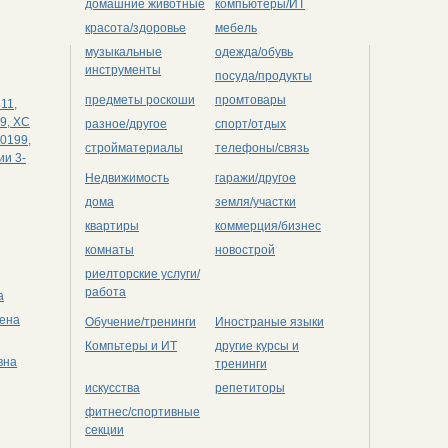
домашние животные
компьютеры/ИТ
красота/здоровье
мебель
музыкальные
одежда/обувь
инструменты
посуда/продукты
предметы роскоши
промтовары
11,
69, ХС
разное/другое
спорт/отдых
 0199,
стройматериалы
телефоны/связь
ии 3-
Недвижимость
гаражи/другое
дома
земля/участки
квартиры
коммерция/бизнес
комнаты
новострой
риелторские услуги/
работа
а
лена
Обучение/тренинги
Иностраные языки
Компьтеры и ИТ
другие курсы и
вна
тренинги
искусства
репетиторы
фитнес/спортивные
секции