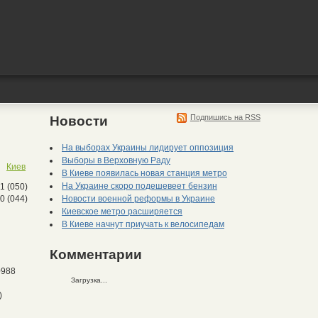
Подпишись на RSS
Новости
На выборах Украины лидирует оппозиция
Выборы в Верховную Раду
Киев
В Киеве появилась новая станция метро
На Украине скоро подешевеет бензин
1 (050)
Новости военной реформы в Украине
0 (044)
Киевское метро расширяется
В Киеве начнут приучать к велосипедам
Комментарии
988
Загрузка...
)