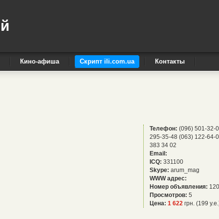
ый
Кино-афиша
Скрипт ili.com.ua
Контакты
Телефон:
(096) 501-32-0
295-35-48 (063) 122-64-0
383 34 02
Email:
ICQ:
331100
Skype:
arum_mag
WWW адрес:
Номер объявления:
120
Просмотров:
5
Цена:
1 622
грн. (199 у.е.