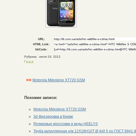
URL:
HTML Link:
bbCode:
Рубрика: июля 19, 2012.
/
» » »
««
Motorola Milestone XT720 GSM
Похожие записи:
Motorola Milestone XT720 GSM
3d Фрезеровка в Киеве
Роликовые кроссовки и кеды HEELYS
Труба капиллярная н/ж 12Х18Н10Т Ø 4х0,5 по ГОСТ 9941-