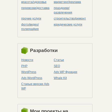
красота/здоровье
маркетинг/реклама
перевозки/доставка
праздники/
развлечения
прочие услуги
строительство/ремонт
фото/видео/
юридические услуги
полиграфия
Разработки
Новости
Статьи
PHP
SEO
WordPress
Ads WP Функции
Ads WordPress
Whale Kit
Старые версии Ads
WP
Мои проекты на