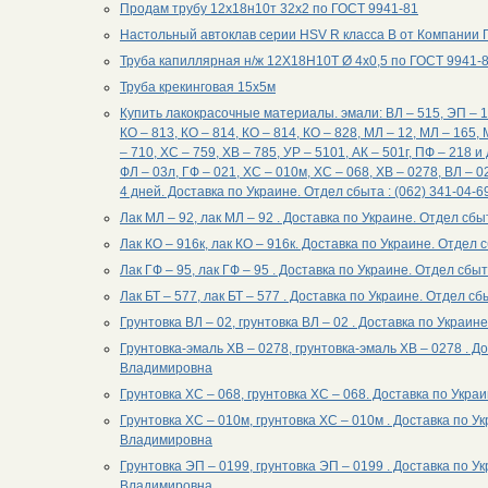
Продам трубу 12х18н10т 32х2 по ГОСТ 9941-81
Настольный автоклав серии HSV R класса В от Компании 
Труба капиллярная н/ж 12Х18Н10Т Ø 4х0,5 по ГОСТ 9941-
Труба крекинговая 15х5м
Купить лакокрасочные материалы. эмали: ВЛ – 515, ЭП – 140
КО – 813, КО – 814, КО – 814, КО – 828, МЛ – 12, МЛ – 165,
– 710, ХС – 759, ХВ – 785, УР – 5101, АК – 501г, ПФ – 218 и д
ФЛ – 03л, ГФ – 021, ХС – 010м, ХС – 068, ХВ – 0278, ВЛ – 02
4 дней. Доставка по Украине. Отдел сбыта : (062) 341-04-
Лак МЛ – 92, лак МЛ – 92 . Доставка по Украине. Отдел сбы
Лак КО – 916к, лак КО – 916к. Доставка по Украине. Отдел 
Лак ГФ – 95, лак ГФ – 95 . Доставка по Украине. Отдел сбы
Лак БТ – 577, лак БТ – 577 . Доставка по Украине. Отдел с
Грунтовка ВЛ – 02, грунтовка ВЛ – 02 . Доставка по Украин
Грунтовка-эмаль ХВ – 0278, грунтовка-эмаль ХВ – 0278 . До
Владимировна
Грунтовка ХС – 068, грунтовка ХС – 068. Доставка по Укра
Грунтовка ХС – 010м, грунтовка ХС – 010м . Доставка по Ук
Владимировна
Грунтовка ЭП – 0199, грунтовка ЭП – 0199 . Доставка по Ук
Владимировна