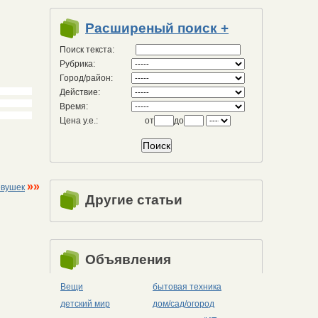
Расширеный поиск +
Поиск текста:
Рубрика:
Город/район:
Действие:
Время:
Цена у.е.:
от
до
»»
евушек
Другие статьи
Объявления
Вещи
бытовая техника
детский мир
дом/сад/огород