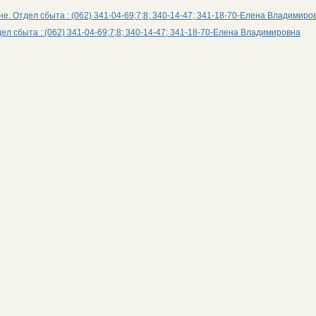
ине. Отдел сбыта : (062) 341-04-69;7;8; 340-14-47; 341-18-70-Елена Владимиро
ел сбыта : (062) 341-04-69;7;8; 340-14-47; 341-18-70-Елена Владимировна