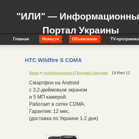
"ИЛИ" — Информационн
Портал Украины
Главная
Новости
Объявления
TV-программа
HTC Wildfire S CDMA
Вещи
»
телефоны/связь
|
Продажа (продам)
19 Июл 12
Смартфон на Android
с 3,2-дюймовым экраном
и 5 МП камерой.
Работает в сетях CDMA.
Гарантия: 12 мес.
(доставка по Украине 1-2 дня)