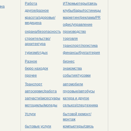
Работа
ИТ/комьютеры/связь
вна
другое/разное
клубы/бары/гостиницы
красота/здоровье/
маркетинг/реклама/PR
медицина
офис/управление
охрана/безопасность
производство
строительство/
торговля
архитектура
транспорт/логистика
туризм/отдых
финансы/бухгалтерия
Разное
бизнес
бюро находок
знакомства
прочее
события/тусовки
Транспорт
автомобили
автосервис/работа
грузовые/автобусы
запчасти/аксессуары
катера и другое
мотоциклы/мопеды
сельхоз/cпецтехника
Услуги
бытовой ремонт/
монтаж
бытовые услуги
компьютеры/cвязь