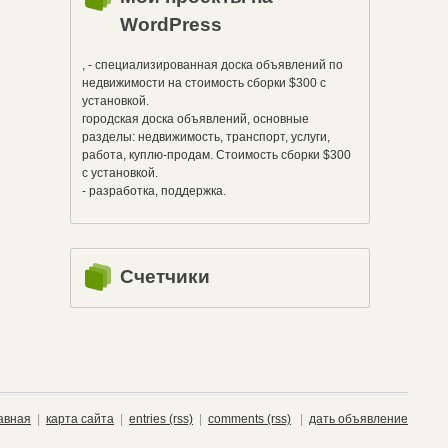
WordPress
, - специализированная доска объявлений по
недвижимости на стоимость сборки $300 с
установкой.
городская доска объявлений, основные
разделы: недвижимость, транспорт, услуги,
работа, куплю-продам. Стоимость сборки $300
с установкой.
- разработка, поддержка.
Счетчики
авная
|
карта сайта
|
entries (rss)
|
comments (rss)
|
дать объявление