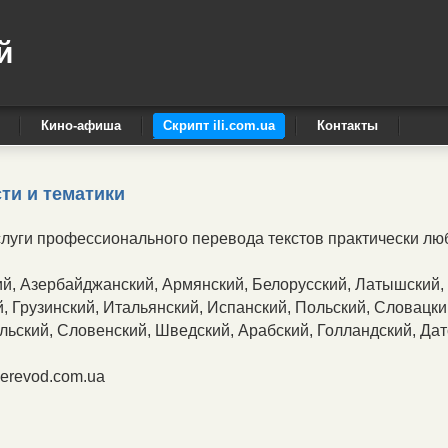
й
Кино-афиша
Скрипт ili.com.ua
Контакты
ти и тематики
слуги профессионального перевода текстов практически лю
ий, Азербайджанский, Армянский, Белорусский, Латышский,
, Грузинский, Итальянский, Испанский, Польский, Словацки
альский, Словенский, Шведский, Арабский, Голландский, Дат
perevod.com.ua