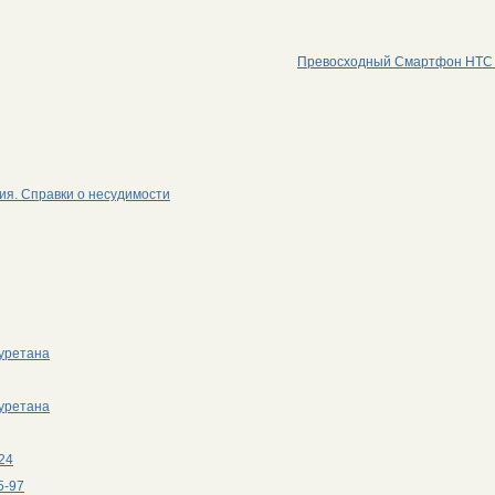
Превосходный Смартфон HTC
ия. Справки о несудимости
иуретана
иуретана
24
5-97