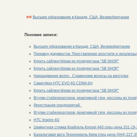
««
Высшее образование в Канаде, США, Великобритании
Похожие записи:
Высшее образование в Канаде, США, Великобритании
Перевод документов. Проставление апостиля и легализац
Купить сайлентблоки из полиуретана “SB SHOP”
Купить сайлентблоки из полиуретана “SB SHOP”
Наращивания волос . Славянские волосы на капсулах
Смартфон HTC EVO 4G CDMA б/у
Купить сайлентблоки из полиуретана “SB SHOP”
Втулки стабилизаторов, реактивной тяги, рессоры из пол
Регистрация предприятий .
Втулки стабилизаторов, реактивной тяги, рессоры из пол
HTC Inspire 4G
Цементная стяжка Крайзель Kreisel 440 спец цена 331-19-
Базальтовая вата Технониколь Киев спец цена (044) 227-3