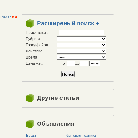
»»
 Radar
Расширеный поиск +
Поиск текста:
Рубрика:
Город/район:
Действие:
Время:
Цена у.е.:
от
до
Другие статьи
Объявления
Вещи
бытовая техника