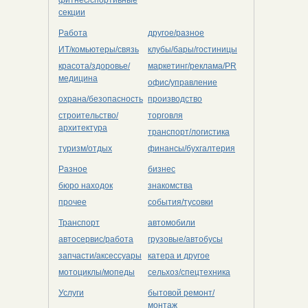
секции
Работа
другое/разное
ИТ/комьютеры/связь
клубы/бары/гостиницы
красота/здоровье/
маркетинг/реклама/PR
медицина
офис/управление
охрана/безопасность
производство
строительство/
торговля
архитектура
транспорт/логистика
туризм/отдых
финансы/бухгалтерия
Разное
бизнес
бюро находок
знакомства
прочее
события/тусовки
Транспорт
автомобили
автосервис/работа
грузовые/автобусы
запчасти/аксессуары
катера и другое
мотоциклы/мопеды
сельхоз/cпецтехника
Услуги
бытовой ремонт/
монтаж