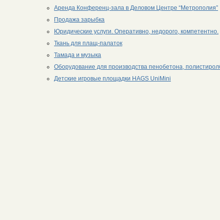
Аренда Конференц-зала в Деловом Центре “Метрополия”
Продажа зарыбка
Юридические услуги. Оперативно, недорого, компетентно.
Ткань для плащ-палаток
Тамада и музыка
Оборудование для производства пенобетона, полистирол
Детские игровые площадки HAGS UniMini