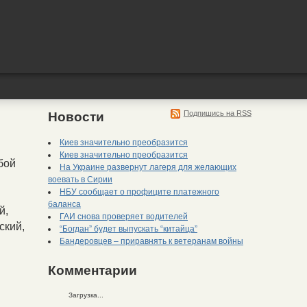
Подпишись на RSS
Новости
Киев значительно преобразится
Киев значительно преобразится
бой
На Украине развернут лагеря для желающих
воевать в Сирии
НБУ сообщает о профиците платежного
баланса
й,
ГАИ снова проверяет водителей
ский,
“Богдан” будет выпускать “китайца”
Бандеровцев – приравнять к ветеранам войны
Комментарии
Загрузка...