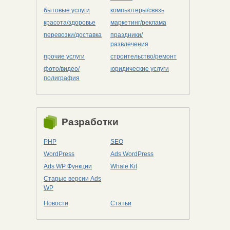
бытовые услуги
компьютеры/cвязь
красота/здоровье
маркетинг/реклама
перевозки/доставка
праздники/
развлечения
прочие услуги
строительство/ремонт
фото/видео/
юридические услуги
полиграфия
Разработки
PHP
SEO
WordPress
Ads WordPress
Ads WP Функции
Whale Kit
Старые версии Ads
WP
Новости
Статьи