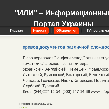
"ИЛИ" – Информационны
Портал Украины
Главная
Новости
Объявления
TV-программа
Перевод документов различной сложнос
Бюро переводов ” Инфоперевод ” оказывает у
тематики с/на основные языки мира:
Украинский, Английский, Немецкий, Французск
Литовский, Румынский, Болгарский, Венгерский
Чешский, Греческий, Иврит, Китайский, Португ
Сербский, Турецкий,
Киев: (044)227-12-54, (063) 347-14-88 www.info
Рубрика: февраля 28, 2012.
/
» » »