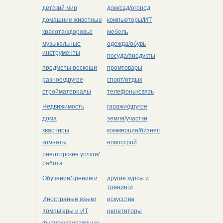
детский мир
дом/сад/огород
домашние животные
компьютеры/ИТ
красота/здоровье
мебель
музыкальные
одежда/обувь
инструменты
посуда/продукты
предметы роскоши
промтовары
разное/другое
спорт/отдых
стройматериалы
телефоны/связь
Недвижимость
гаражи/другое
дома
земля/участки
квартиры
коммерция/бизнес
комнаты
новострой
риелторские услуги/
работа
Обучение/тренинги
другие курсы и
тренинги
Иностраные языки
искусства
Компьтеры и ИТ
репетиторы
фитнес/спортивные